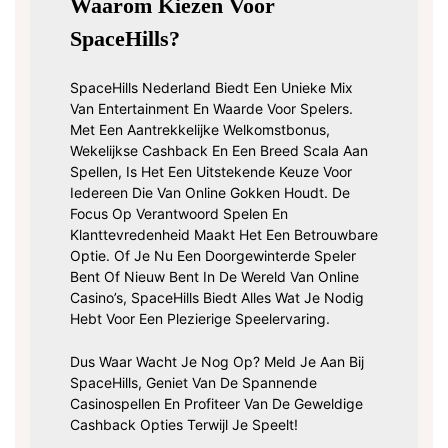
Waarom Kiezen Voor
SpaceHills?
SpaceHills Nederland Biedt Een Unieke Mix
Van Entertainment En Waarde Voor Spelers.
Met Een Aantrekkelijke Welkomstbonus,
Wekelijkse Cashback En Een Breed Scala Aan
Spellen, Is Het Een Uitstekende Keuze Voor
Iedereen Die Van Online Gokken Houdt. De
Focus Op Verantwoord Spelen En
Klanttevredenheid Maakt Het Een Betrouwbare
Optie. Of Je Nu Een Doorgewinterde Speler
Bent Of Nieuw Bent In De Wereld Van Online
Casino’s, SpaceHills Biedt Alles Wat Je Nodig
Hebt Voor Een Plezierige Speelervaring.
Dus Waar Wacht Je Nog Op? Meld Je Aan Bij
SpaceHills, Geniet Van De Spannende
Casinospellen En Profiteer Van De Geweldige
Cashback Opties Terwijl Je Speelt!