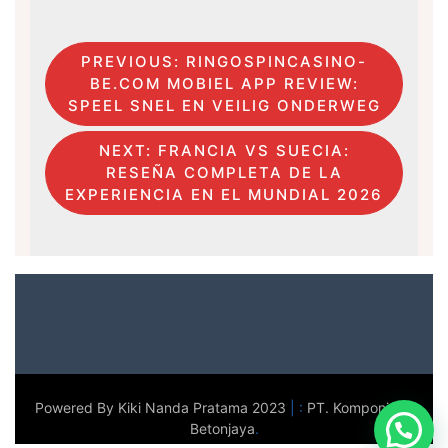
Post
PREVIOUS:
RINGOSPINCASINO-
BE.COM MOBIEL APP REVIEW:
Navigation
SPEEL SNEL EN VEILIG ONDERWEG
NEXT:
FRANCIA VS SUECIA:
RESEÑA COMPLETA DE LA
EXPERIENCIA EN EL MUNDIAL 2026
Powered By Kiki Nanda Pratama 2023
|
:
PT. Komponindo
Betonjaya
.