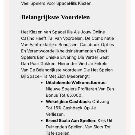
Veel Spelers Voor SpaceHills Kiezen.
Belangrijkste Voordelen
Het Kiezen Van SpaceHills Als Jouw Online
Casino Heeft Tal Van Voordelen. De Combinatie
Van Aantrekkelijke Bonussen, Cashback Opties
En Verantwoordelijkheidsinstrumenten Biedt
Spelers Een Unieke Ervaring Die Verder Gaat
Dan Puur Gokken. Hieronder Vind Je Enkele
Van De Belangrijkste Voordelen Die Het Spelen
Bij SpaceHills Met Zich Meebrengt:
Uitstekende Welkomstbonus:
Nieuwe Spelers Profiteren Van Een
Bonus Tot €5.000.
Wekelijkse Cashback:
Ontvang
Tot 15% Cashback Op Je
Verliezen.
Breed Scala Aan Spellen:
Kies Uit
Duizenden Spellen, Van Slots Tot
Tafelspellen.