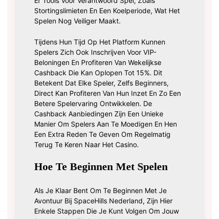
Er Tools Voor Verantwoord Spel, Zoals
Stortingslimieten En Een Koelperiode, Wat Het
Spelen Nog Veiliger Maakt.
Tijdens Hun Tijd Op Het Platform Kunnen
Spelers Zich Ook Inschrijven Voor VIP-
Beloningen En Profiteren Van Wekelijkse
Cashback Die Kan Oplopen Tot 15%. Dit
Betekent Dat Elke Speler, Zelfs Beginners,
Direct Kan Profiteren Van Hun Inzet En Zo Een
Betere Spelervaring Ontwikkelen. De
Cashback Aanbiedingen Zijn Een Unieke
Manier Om Spelers Aan Te Moedigen En Hen
Een Extra Reden Te Geven Om Regelmatig
Terug Te Keren Naar Het Casino.
Hoe Te Beginnen Met Spelen
Als Je Klaar Bent Om Te Beginnen Met Je
Avontuur Bij SpaceHills Nederland, Zijn Hier
Enkele Stappen Die Je Kunt Volgen Om Jouw