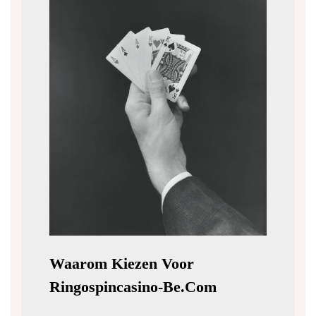
Waarom Kiezen Voor
Ringospincasino-Be.com