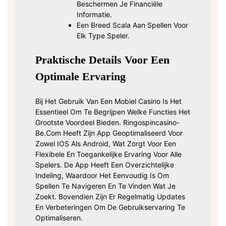
Beschermen Je Financiële
Informatie.
Een Breed Scala Aan Spellen Voor
Elk Type Speler.
Praktische Details Voor Een
Optimale Ervaring
Bij Het Gebruik Van Een Mobiel Casino Is Het
Essentieel Om Te Begrijpen Welke Functies Het
Grootste Voordeel Bieden. Ringospincasino-
Be.com Heeft Zijn App Geoptimaliseerd Voor
Zowel IOS Als Android, Wat Zorgt Voor Een
Flexibele En Toegankelijke Ervaring Voor Alle
Spelers. De App Heeft Een Overzichtelijke
Indeling, Waardoor Het Eenvoudig Is Om
Spellen Te Navigeren En Te Vinden Wat Je
Zoekt. Bovendien Zijn Er Regelmatig Updates
En Verbeteringen Om De Gebruikservaring Te
Optimaliseren.