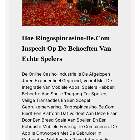
Hoe Ringospincasino-Be.com
Inspeelt Op De Behoeften Van
Echte Spelers
De Online Casino-Industrie Is De Afgelopen
Jaren Exponentieel Gegroeid, Vooral Met De
Integratie Van Mobiele Apps. Spelers Hebben
Behoefte Aan Snelle Toegang Tot Spellen,
Veilige Transacties En Een Soepel
Gebruikerservaring. Ringospincasino-Be.com
Biedt Een Platform Dat Voldoet Aan Deze Eisen
Door Een Breed Scala Aan Spellen En Een
Robuuste Mobiele Ervaring Te Combineren. De
App Is Ontworpen Met De Gebruiker In
Gedachten, Met Een Intuïtieve Interface En