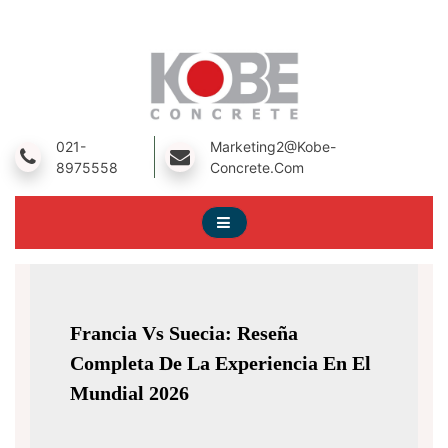
Skip
To
Content
A Prestressed Concrete Product Manufacturing Company
Kobe Concrete
021-
Marketing2@kobe-
8975558
Concrete.com
Francia Vs Suecia: Reseña
Completa De La Experiencia En El
Mundial 2026