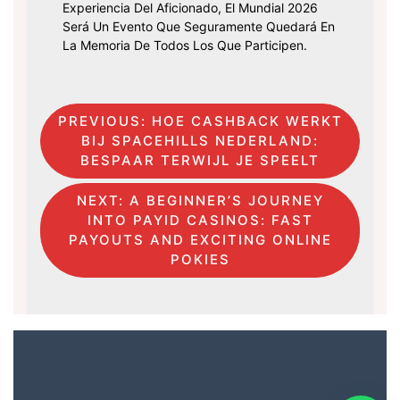
Experiencia Del Aficionado, El Mundial 2026
Será Un Evento Que Seguramente Quedará En
La Memoria De Todos Los Que Participen.
Post
PREVIOUS:
HOE CASHBACK WERKT
BIJ SPACEHILLS NEDERLAND:
Navigation
BESPAAR TERWIJL JE SPEELT
NEXT:
A BEGINNER’S JOURNEY
INTO PAYID CASINOS: FAST
PAYOUTS AND EXCITING ONLINE
POKIES