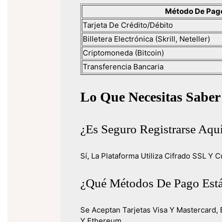
Método De Pag
Tarjeta De Crédito/débito
Billetera Electrónica (Skrill, Neteller)
Criptomoneda (Bitcoin)
Transferencia Bancaria
Lo Que Necesitas Saber
¿Es Seguro Registrarse Aqu
Sí, La Plataforma Utiliza Cifrado SSL 
¿Qué Métodos De Pago Está
Se Aceptan Tarjetas Visa Y Mastercard, 
Y Ethereum.