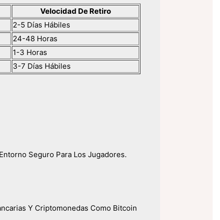
Velocidad De Retiro
2-5 Días Hábiles
24-48 Horas
1-3 Horas
3-7 Días Hábiles
 Entorno Seguro Para Los Jugadores.
 Bancarias Y Criptomonedas Como Bitcoin