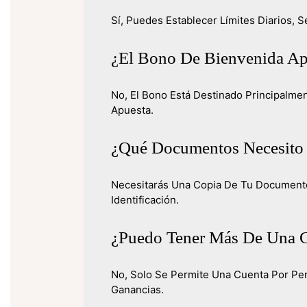
Sí, Puedes Establecer Límites Diarios
¿El Bono De Bienvenida Ap
No, El Bono Está Destinado Principalm
Apuesta.
¿Qué Documentos Necesito P
Necesitarás Una Copia De Tu Documento
Identificación.
¿Puedo Tener Más De Una 
No, Solo Se Permite Una Cuenta Por Per
Ganancias.