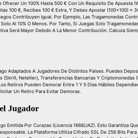
e Ofrecer Un 100% Hasta 500 € Con Un Requisito De Apuesta (w
sitas 100 €, Recibes 100 € Extra, Y Debes Apostar (100+100) × 
egos Contribuyen Igual. Por Ejemplo, Las Tragamonedas Contri
r Solo Al 10% O Menos. Por Tanto, Si Juegas Solo Tragamonedas
ctiva Será Mayor Debido A La Menor Contribución. Calcula Siem
go Adaptados A Jugadores De Distintos Países. Puedes Deposi
cas (Skrill, Neteller), Transferencias Bancarias Y Criptomonedas
 Los Retiros Pueden Demorar Entre 1 Y 5 Días Hábiles Depend
licitar Un Retiro Para Evitar Demoras.
Del Jugador
go Emitida Por Curazao (licencia 1668/JAZ). Esto Garantiza Q
esponsable. La Plataforma Utiliza Cifrado SSL De 256 Bits Par