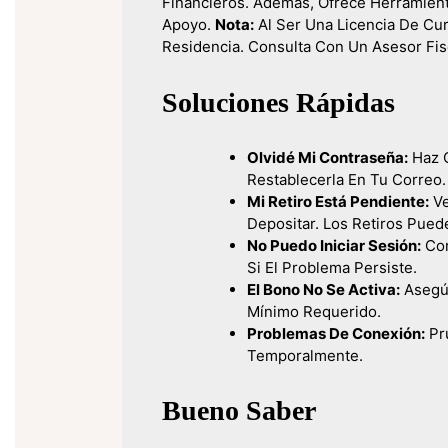
Financieros. Además, Ofrece Herramien
Apoyo.
Nota:
Al Ser Una Licencia De Cu
Residencia. Consulta Con Un Asesor Fisc
Soluciones Rápidas
Olvidé Mi Contraseña:
Haz C
Restablecerla En Tu Correo.
Mi Retiro Está Pendiente:
Ve
Depositar. Los Retiros Pued
No Puedo Iniciar Sesión:
Com
Si El Problema Persiste.
El Bono No Se Activa:
Asegúr
Mínimo Requerido.
Problemas De Conexión:
Pru
Temporalmente.
Bueno Saber