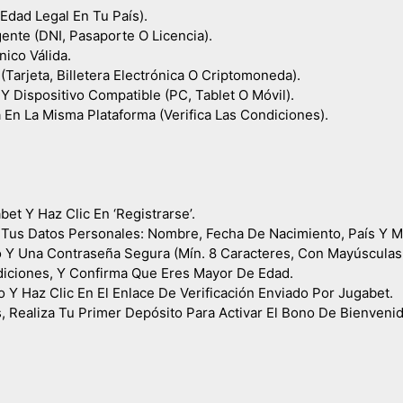
Edad Legal En Tu País).
nte (DNI, Pasaporte O Licencia).
nico Válida.
tarjeta, Billetera Electrónica O Criptomoneda).
Y Dispositivo Compatible (PC, Tablet O Móvil).
 En La Misma Plataforma (verifica Las Condiciones).
abet Y Haz Clic En ‘Registrarse’.
 Tus Datos Personales: Nombre, Fecha De Nacimiento, País Y M
 Y Una Contraseña Segura (mín. 8 Caracteres, Con Mayúsculas
iciones, Y Confirma Que Eres Mayor De Edad.
 Y Haz Clic En El Enlace De Verificación Enviado Por Jugabet.
s, Realiza Tu Primer Depósito Para Activar El Bono De Bienvenid