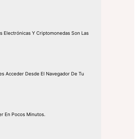
as Electrónicas Y Criptomonedas Son Las
edes Acceder Desde El Navegador De Tu
er En Pocos Minutos.