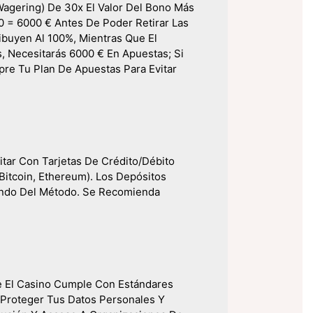
agering) De 30x El Valor Del Bono Más
30 = 6000 € Antes De Poder Retirar Las
buyen Al 100%, Mientras Que El
, Necesitarás 6000 € En Apuestas; Si
pre Tu Plan De Apuestas Para Evitar
tar Con Tarjetas De Crédito/débito
 (Bitcoin, Ethereum). Los Depósitos
iendo Del Método. Se Recomienda
ue El Casino Cumple Con Estándares
a Proteger Tus Datos Personales Y