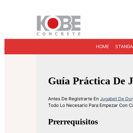
Skip
To
Content
A Prestressed Concrete Product Manufactur
Kobe Concrete
HOME
STANDA
Guía Práctica De J
Antes De Registrarte En
Jugabet De Do
Todo Lo Necesario Para Empezar Con Co
Prerrequisitos