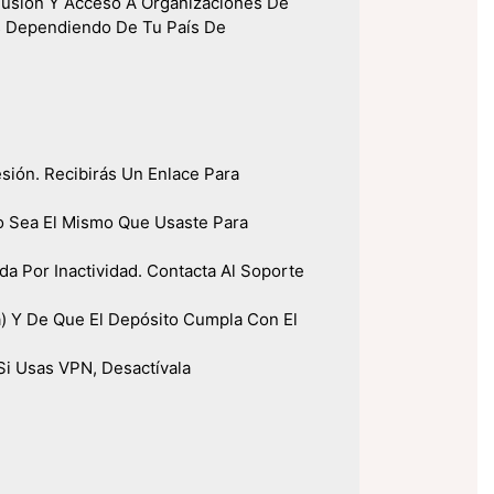
lusión Y Acceso A Organizaciones De
es Dependiendo De Tu País De
esión. Recibirás Un Enlace Para
o Sea El Mismo Que Usaste Para
 Por Inactividad. Contacta Al Soporte
) Y De Que El Depósito Cumpla Con El
Si Usas VPN, Desactívala