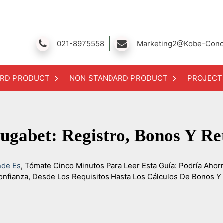
021-8975558
Marketing2@kobe-Conc
ing Company
RD PRODUCT
NON STANDARD PRODUCT
PROJECT
ugabet: Registro, Bonos Y Re
nde Es
, Tómate Cinco Minutos Para Leer Esta Guía: Podría Ahor
nfianza, Desde Los Requisitos Hasta Los Cálculos De Bonos 