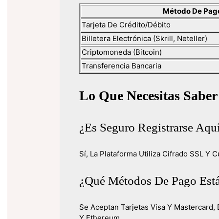
Método De Pag
Tarjeta De Crédito/débito
Billetera Electrónica (Skrill, Neteller)
Criptomoneda (Bitcoin)
Transferencia Bancaria
Lo Que Necesitas Saber
¿Es Seguro Registrarse Aqu
Sí, La Plataforma Utiliza Cifrado SSL 
¿Qué Métodos De Pago Está
Se Aceptan Tarjetas Visa Y Mastercard, 
Y Ethereum.