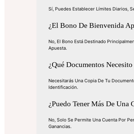
Sí, Puedes Establecer Límites Diarios
¿El Bono De Bienvenida Ap
No, El Bono Está Destinado Principalm
Apuesta.
¿Qué Documentos Necesito P
Necesitarás Una Copia De Tu Documento
Identificación.
¿Puedo Tener Más De Una 
No, Solo Se Permite Una Cuenta Por Per
Ganancias.