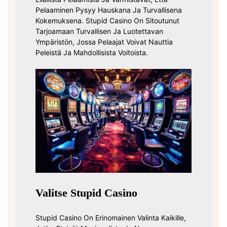
Pelaaminen Pysyy Hauskana Ja Turvallisena
Kokemuksena. Stupid Casino On Sitoutunut
Tarjoamaan Turvallisen Ja Luotettavan
Ympäristön, Jossa Pelaajat Voivat Nauttia
Peleistä Ja Mahdollisista Voitoista.
Valitse Stupid Casino
Stupid Casino On Erinomainen Valinta Kaikille,