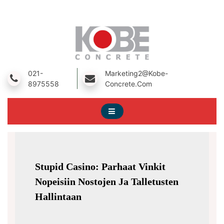
Skip
To
Content
A Prestressed Concrete Product Manufacturing Company
Kobe Concrete
021-
Marketing2@kobe-
8975558
Concrete.com
Stupid Casino: Parhaat Vinkit
Nopeisiin Nostojen Ja Talletusten
Hallintaan