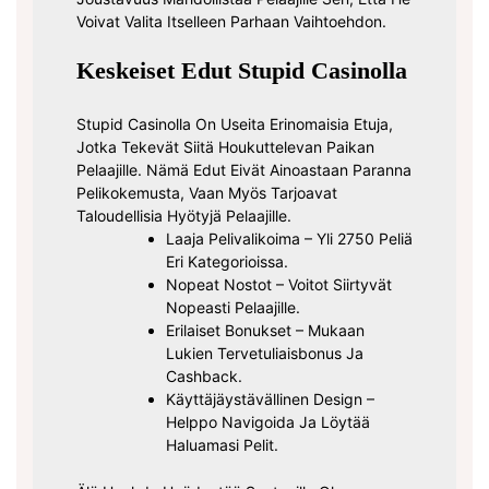
Voivat Valita Itselleen Parhaan Vaihtoehdon.
Keskeiset Edut Stupid Casinolla
Stupid Casinolla On Useita Erinomaisia Etuja,
Jotka Tekevät Siitä Houkuttelevan Paikan
Pelaajille. Nämä Edut Eivät Ainoastaan Paranna
Pelikokemusta, Vaan Myös Tarjoavat
Taloudellisia Hyötyjä Pelaajille.
Laaja Pelivalikoima – Yli 2750 Peliä
Eri Kategorioissa.
Nopeat Nostot – Voitot Siirtyvät
Nopeasti Pelaajille.
Erilaiset Bonukset – Mukaan
Lukien Tervetuliaisbonus Ja
Cashback.
Käyttäjäystävällinen Design –
Helppo Navigoida Ja Löytää
Haluamasi Pelit.