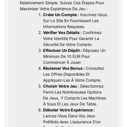
Relativement Simple. Suivez Ces Étapes Pour
Maximiser Votre Expérience De Jeu :
Créer Un Compte :
Inscrivez-Vous
Sur Le Site En Fournissant Les
Informations Requises.
Vérifier Vos Détails :
Confirmez
Votre Identité Pour Garantir La
Sécurité De Votre Compte.
Effectuer Un Dépôt :
Déposez Un
Minimum De 10 EUR Pour
Commencer À Jouer.
Réclamer Vos Bonus :
Consultez
Les Offres Disponibles Et
Appliquez-Les À Votre Compte.
Choisir Votre Jeu :
Sélectionnez
Parmi Les Nombreuses Options
De Jeux, Y Compris Les Machines
À Sous Et Les Jeux De Table.
Débuter Votre Expérience :
Lancez-Vous Dans Vos Jeux
Préférés Avec L’assurance D’un