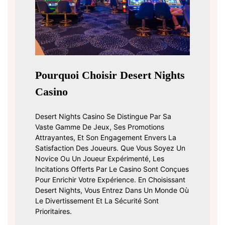
Pourquoi Choisir Desert Nights
Casino
Desert Nights Casino Se Distingue Par Sa
Vaste Gamme De Jeux, Ses Promotions
Attrayantes, Et Son Engagement Envers La
Satisfaction Des Joueurs. Que Vous Soyez Un
Novice Ou Un Joueur Expérimenté, Les
Incitations Offerts Par Le Casino Sont Conçues
Pour Enrichir Votre Expérience. En Choisissant
Desert Nights, Vous Entrez Dans Un Monde Où
Le Divertissement Et La Sécurité Sont
Prioritaires.