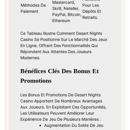
Mastercard,
Méthodes De
Pour Les
Skrill, Neteller,
Paiement
Dépôts Et
PayPal, Bitcoin,
Retraits.
Ethereum
Ce Tableau Illustre Comment Desert Nights
Casino Se Positionne Sur Le Marché Des Jeux
En Ligne, Offrant Des Fonctionnalités Qui
Répondent Aux Attentes Des Joueurs
Modernes.
Bénéfices Clés Des Bonus Et
Promotions
Les Bonus Et Promotions De Desert Nights
Casino Apportent De Nombreux Avantages
Aux Joueurs. En Exploitant Ces Opportunités,
Les Utilisateurs Peuvent Améliorer Leur
Expérience De Jeu De Plusieurs Manières :
Augmentation Du Solde De Jeu