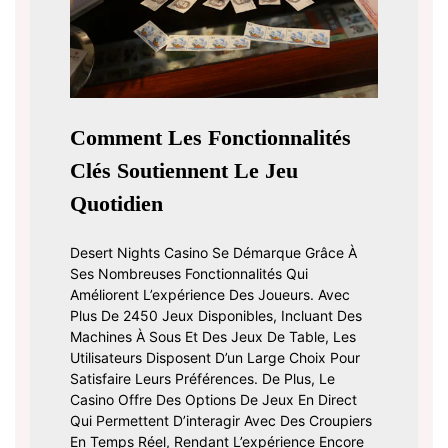
Comment Les Fonctionnalités
Clés Soutiennent Le Jeu
Quotidien
Desert Nights Casino Se Démarque Grâce À
Ses Nombreuses Fonctionnalités Qui
Améliorent L’expérience Des Joueurs. Avec
Plus De 2450 Jeux Disponibles, Incluant Des
Machines À Sous Et Des Jeux De Table, Les
Utilisateurs Disposent D’un Large Choix Pour
Satisfaire Leurs Préférences. De Plus, Le
Casino Offre Des Options De Jeux En Direct
Qui Permettent D’interagir Avec Des Croupiers
En Temps Réel, Rendant L’expérience Encore