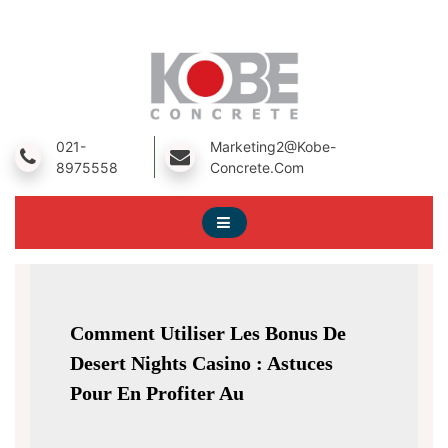
Skip
To
Content
A Prestressed Concrete Product Manufacturing Company
Kobe Concrete
021-
Marketing2@kobe-
8975558
Concrete.com
Comment Utiliser Les Bonus De
Desert Nights Casino : Astuces
Pour En Profiter Au