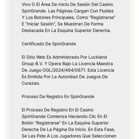
Vivo O El Área De Inicio De Sesión Del Casino
SpinGrande. Las Páginas Cargan Con Fluidez
Y Los Botones Principales, Como “Registrarse”
E “Iniciar Sesión”, Se Muestran De Forma
Destacada En La Esquina Superior Derecha.
Certificado De SpinGrande
El Sitio Web Es Administrado Por Luckland
Group B.V. Y Opera Bajo La Licencia Maestra
De Juego OGL/2024/494/0671. Esta Licencia
Es Emitida Por La Autoridad De Juegos De
Curazao.
Proceso De Registro En SpinGrande
El Proceso De Registro En El Casino
SpinGrande Comienza Haciendo Clic En El
Botón “Registrarse” En La Esquina Superior
Derecha De La Página De Inicio. En Esta Fase,
Se Les Pide A Los Jugadores Que Seleccionen