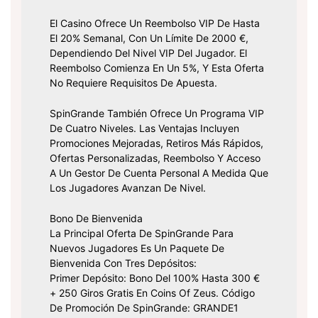
El Casino Ofrece Un Reembolso VIP De Hasta
El 20% Semanal, Con Un Límite De 2000 €,
Dependiendo Del Nivel VIP Del Jugador. El
Reembolso Comienza En Un 5%, Y Esta Oferta
No Requiere Requisitos De Apuesta.
SpinGrande También Ofrece Un Programa VIP
De Cuatro Niveles. Las Ventajas Incluyen
Promociones Mejoradas, Retiros Más Rápidos,
Ofertas Personalizadas, Reembolso Y Acceso
A Un Gestor De Cuenta Personal A Medida Que
Los Jugadores Avanzan De Nivel.
Bono De Bienvenida
La Principal Oferta De SpinGrande Para
Nuevos Jugadores Es Un Paquete De
Bienvenida Con Tres Depósitos:
Primer Depósito: Bono Del 100% Hasta 300 €
+ 250 Giros Gratis En Coins Of Zeus. Código
De Promoción De SpinGrande: GRANDE1