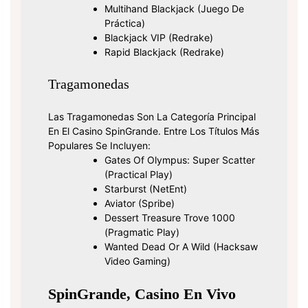
Multihand Blackjack (Juego De
Práctica)
Blackjack VIP (Redrake)
Rapid Blackjack (Redrake)
Tragamonedas
Las Tragamonedas Son La Categoría Principal
En El Casino SpinGrande. Entre Los Títulos Más
Populares Se Incluyen:
Gates Of Olympus: Super Scatter
(Practical Play)
Starburst (NetEnt)
Aviator (Spribe)
Dessert Treasure Trove 1000
(Pragmatic Play)
Wanted Dead Or A Wild (Hacksaw
Video Gaming)
SpinGrande, Casino En Vivo