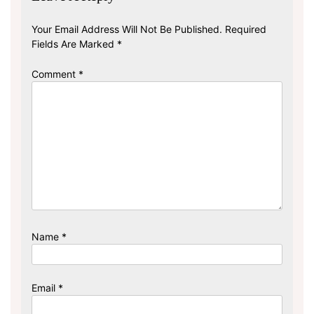
Your Email Address Will Not Be Published.
Required
Fields Are Marked
*
Comment
*
Name
*
Email
*