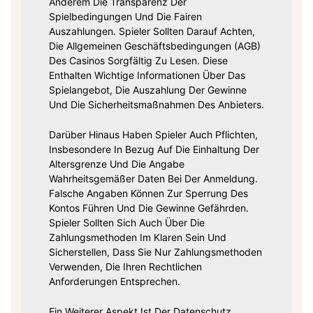
Anderem Die Transparenz Der
Spielbedingungen Und Die Fairen
Auszahlungen. Spieler Sollten Darauf Achten,
Die Allgemeinen Geschäftsbedingungen (AGB)
Des Casinos Sorgfältig Zu Lesen. Diese
Enthalten Wichtige Informationen Über Das
Spielangebot, Die Auszahlung Der Gewinne
Und Die Sicherheitsmaßnahmen Des Anbieters.
Darüber Hinaus Haben Spieler Auch Pflichten,
Insbesondere In Bezug Auf Die Einhaltung Der
Altersgrenze Und Die Angabe
Wahrheitsgemäßer Daten Bei Der Anmeldung.
Falsche Angaben Können Zur Sperrung Des
Kontos Führen Und Die Gewinne Gefährden.
Spieler Sollten Sich Auch Über Die
Zahlungsmethoden Im Klaren Sein Und
Sicherstellen, Dass Sie Nur Zahlungsmethoden
Verwenden, Die Ihren Rechtlichen
Anforderungen Entsprechen.
Ein Weiterer Aspekt Ist Der Datenschutz.