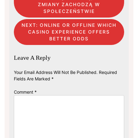
ZMIANY ZACHODZĄ W
SPOŁECZEŃSTWIE
NEXT:
ONLINE OR OFFLINE WHICH
CASINO EXPERIENCE OFFERS
BETTER ODDS
Leave A Reply
Your Email Address Will Not Be Published.
Required
Fields Are Marked
*
Comment
*