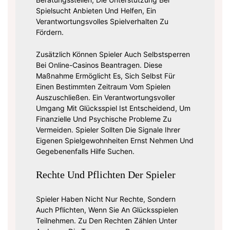
Spielsucht Anbieten Und Helfen, Ein
Verantwortungsvolles Spielverhalten Zu
Fördern.
Zusätzlich Können Spieler Auch Selbstsperren
Bei Online-Casinos Beantragen. Diese
Maßnahme Ermöglicht Es, Sich Selbst Für
Einen Bestimmten Zeitraum Vom Spielen
Auszuschließen. Ein Verantwortungsvoller
Umgang Mit Glücksspiel Ist Entscheidend, Um
Finanzielle Und Psychische Probleme Zu
Vermeiden. Spieler Sollten Die Signale Ihrer
Eigenen Spielgewohnheiten Ernst Nehmen Und
Gegebenenfalls Hilfe Suchen.
Rechte Und Pflichten Der Spieler
Spieler Haben Nicht Nur Rechte, Sondern
Auch Pflichten, Wenn Sie An Glücksspielen
Teilnehmen. Zu Den Rechten Zählen Unter