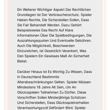
Ein Weiterer Wichtiger Aspekt Der Rechtlichen
Grundlagen Ist Der Verbraucherschutz. Spieler
Haben Rechte, Die Sicherstellen Sollen, Dass
Sie Fair Behandelt Werden. Dazu Gehört
Beispielsweise Das Recht Auf Klare
Informationen Über Die Spielbedingungen, Die
Auszahlungsquoten Und Eventuelle Gebühren.
Auch Die Möglichkeit, Beschwerden
Einzureichen, Ist Gesetzlich Verankert, Was
Den Spielern Ein Gewisses Maß An Sicherheit
Bietet.
Darüber Hinaus Ist Es Wichtig Zu Wissen, Dass
In Deutschland Bestimmte
Altersbeschränkungen Gelten. Spieler Müssen
Mindestens 18 Jahre Alt Sein, Um An
Glücksspielen Teilnehmen Zu Dürfen. Diese
Vorschriften Sollen Minderjährige Schützen
Und Sicherstellen, Dass Glücksspielverhalten
Verantwortungsvoll Gefördert Wird. Spieler