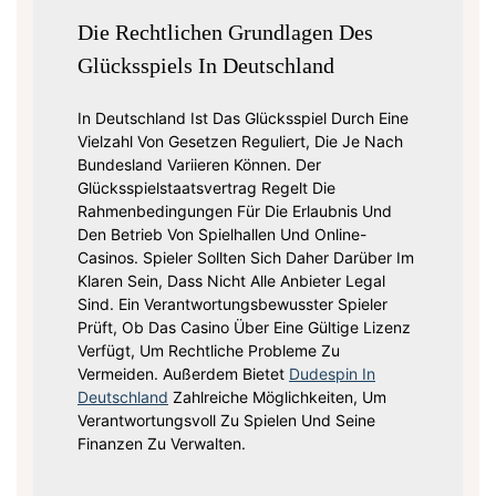
Die Rechtlichen Grundlagen Des
Glücksspiels In Deutschland
In Deutschland Ist Das Glücksspiel Durch Eine
Vielzahl Von Gesetzen Reguliert, Die Je Nach
Bundesland Variieren Können. Der
Glücksspielstaatsvertrag Regelt Die
Rahmenbedingungen Für Die Erlaubnis Und
Den Betrieb Von Spielhallen Und Online-
Casinos. Spieler Sollten Sich Daher Darüber Im
Klaren Sein, Dass Nicht Alle Anbieter Legal
Sind. Ein Verantwortungsbewusster Spieler
Prüft, Ob Das Casino Über Eine Gültige Lizenz
Verfügt, Um Rechtliche Probleme Zu
Vermeiden. Außerdem Bietet
Dudespin In
Deutschland
Zahlreiche Möglichkeiten, Um
Verantwortungsvoll Zu Spielen Und Seine
Finanzen Zu Verwalten.