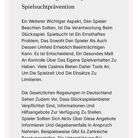
Spielsuchtprävention
Ein Weiterer Wichtiger Aspekt, Den Spieler
Beachten Sollten, Ist Die Verantwortung Beim
Glücksspiel. Spielsucht Ist Ein Ernsthaftes
Problem, Das Sowohl Den Spieler Als Auch
Dessen Umfeld Erheblich Beeinträchtigen
Kann. Es Ist Entscheidend, Ein Gesundes Maß
An Kontrolle Über Das Eigene Spielverhalten Zu
Haben. Viele Casinos Bieten Daher Tools An,
Um Die Spielzeit Und Die Einsätze Zu
Limitieren.
Die Gesetzlichen Regelungen In Deutschland
Sehen Zudem Vor, Dass Glücksspielanbieter
Verpflichtet Sind, Informationen Und
Hilfsangebote Zur Verfügung Zu Stellen.
Spieler Sollten Sich Aktiv Über Diese Angebote
Informieren Und Gegebenenfalls In Anspruch
Nehmen. Beispielsweise Gibt Es Zahlreiche
Beratungsstellen, Die Unterstützung Bei