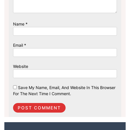
Name
*
Email
*
Website
Save My Name, Email, And Website In This Browser
For The Next Time I Comment.