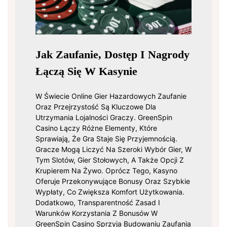
Jak Zaufanie, Dostęp I Nagrody
Łączą Się W Kasynie
W Świecie Online Gier Hazardowych Zaufanie
Oraz Przejrzystość Są Kluczowe Dla
Utrzymania Lojalności Graczy. GreenSpin
Casino Łączy Różne Elementy, Które
Sprawiają, Że Gra Staje Się Przyjemnością.
Gracze Mogą Liczyć Na Szeroki Wybór Gier, W
Tym Slotów, Gier Stołowych, A Także Opcji Z
Krupierem Na Żywo. Oprócz Tego, Kasyno
Oferuje Przekonywujące Bonusy Oraz Szybkie
Wypłaty, Co Zwiększa Komfort Użytkowania.
Dodatkowo, Transparentność Zasad I
Warunków Korzystania Z Bonusów W
GreenSpin Casino Sprzyja Budowaniu Zaufania