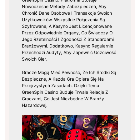
Nowoczesne Metody Zabezpieczeń, Aby
Chronić Dane Osobowe I Transakcje Swoich
Użytkowników. Wszystkie Połączenia Są
Szyfrowane, A Kasyno Jest Licencjonowane
Przez Odpowiednie Organy, Co Świadczy O
Jego Rzetelności I Zgodności Z Standardami
Branżowymi. Dodatkowo, Kasyno Regularnie
Przechodzi Audyty, Aby Zapewnić Uczciwość
Swoich Gier.
Gracze Mogą Mieć Pewność, Że Ich Środki Są
Bezpieczne, A Każda Gra Opiera Się Na
Przejrzystych Zasadach. Dzięki Temu
GreenSpin Casino Buduje Trwałe Relacje Z
Graczami, Co Jest Niezbędne W Branży
Hazardowej.