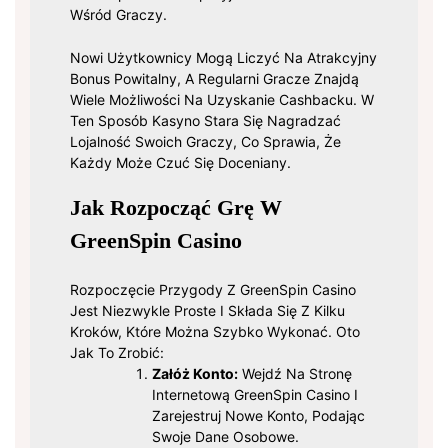
Wśród Graczy.
Nowi Użytkownicy Mogą Liczyć Na Atrakcyjny
Bonus Powitalny, A Regularni Gracze Znajdą
Wiele Możliwości Na Uzyskanie Cashbacku. W
Ten Sposób Kasyno Stara Się Nagradzać
Lojalność Swoich Graczy, Co Sprawia, Że
Każdy Może Czuć Się Doceniany.
Jak Rozpocząć Grę W
GreenSpin Casino
Rozpoczęcie Przygody Z GreenSpin Casino
Jest Niezwykle Proste I Składa Się Z Kilku
Kroków, Które Można Szybko Wykonać. Oto
Jak To Zrobić:
Załóż Konto:
Wejdź Na Stronę
Internetową GreenSpin Casino I
Zarejestruj Nowe Konto, Podając
Swoje Dane Osobowe.