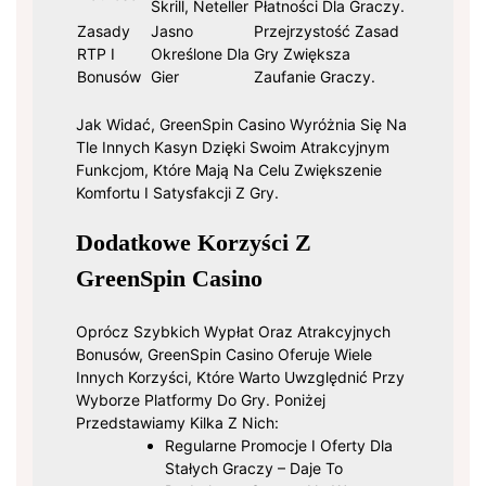
Skrill, Neteller
Płatności Dla Graczy.
Zasady
Jasno
Przejrzystość Zasad
RTP I
Określone Dla
Gry Zwiększa
Bonusów
Gier
Zaufanie Graczy.
Jak Widać, GreenSpin Casino Wyróżnia Się Na
Tle Innych Kasyn Dzięki Swoim Atrakcyjnym
Funkcjom, Które Mają Na Celu Zwiększenie
Komfortu I Satysfakcji Z Gry.
Dodatkowe Korzyści Z
GreenSpin Casino
Oprócz Szybkich Wypłat Oraz Atrakcyjnych
Bonusów, GreenSpin Casino Oferuje Wiele
Innych Korzyści, Które Warto Uwzględnić Przy
Wyborze Platformy Do Gry. Poniżej
Przedstawiamy Kilka Z Nich:
Regularne Promocje I Oferty Dla
Stałych Graczy – Daje To