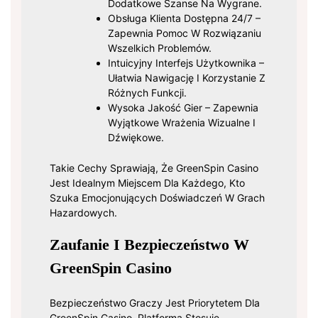
Dodatkowe Szanse Na Wygrane.
Obsługa Klienta Dostępna 24/7 –
Zapewnia Pomoc W Rozwiązaniu
Wszelkich Problemów.
Intuicyjny Interfejs Użytkownika –
Ułatwia Nawigację I Korzystanie Z
Różnych Funkcji.
Wysoka Jakość Gier – Zapewnia
Wyjątkowe Wrażenia Wizualne I
Dźwiękowe.
Takie Cechy Sprawiają, Że GreenSpin Casino
Jest Idealnym Miejscem Dla Każdego, Kto
Szuka Emocjonujących Doświadczeń W Grach
Hazardowych.
Zaufanie I Bezpieczeństwo W
GreenSpin Casino
Bezpieczeństwo Graczy Jest Priorytetem Dla
GreenSpin Casino. Platforma Stosuje