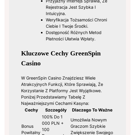
Przyjazny Interfejs Sprawia, Że
Rejestracja Jest Szybka I
Intuicyjna.
Weryfikacja Tożsamości Chroni
Ciebie I Twoje Środki.
Dostępność Różnych Metod
Płatności Ułatwia Wpłaty.
Kluczowe Cechy GreenSpin
Casino
W GreenSpin Casino Znajdziesz Wiele
Atrakcyjnych Funkcji, Które Sprawiają, Że
Korzystanie Z Platformy Jest Wyjątkowe.
Poniżej Przedstawiamy Tabelę Z
Najważniejszymi Cechami Kasyna:
Cechy
Szczegóły
Dlaczego To Ważne
100% Do 1
Umożliwia Nowym
000 PLN +
Bonus
Graczom Szybkie
100
Powitalny
Zwiększenie Swojego