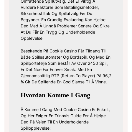
Omfattende Spillutvalg. Det Er Viktig Å
Vurdere Faktorer Som Betalingsmetoder,
Sikkerhetstiltak Og Spillutvalg Før Du
Begynner. En Grundig Evaluering Kan Hjelpe
Deg Med Å Unngå Problemer Senere Og Sikre
At Du Får En Trygg Og Underholdende
Opplevelse.
Besøkende På Cookie Casino Får Tilgang Til
Både Spilleautomater Og Bordspill, Og Med En
Spillportefølje Som Består Av Over 2450 Spill,
Er Det Noe For Enhver Smak. Med En
Gjennomsnittlig RTP (Return To Player) På 96,2
% Gir De Spillende En God Sjanse Til Å Vinne.
Hvordan Komme I Gang
Å Komme I Gang Med Cookie Casino Er Enkelt,
Og Her Følger En Trinnvis Guide For Å Hjelpe
Deg På Veien Til En Underholdende
Spillopplevelse: