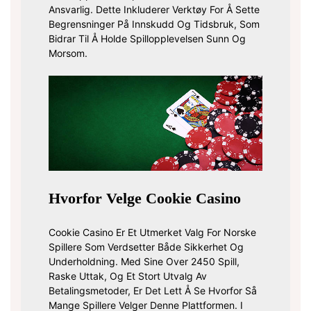
Ansvarlig. Dette Inkluderer Verktøy For Å Sette
Begrensninger På Innskudd Og Tidsbruk, Som
Bidrar Til Å Holde Spillopplevelsen Sunn Og
Morsom.
Hvorfor Velge Cookie Casino
Cookie Casino Er Et Utmerket Valg For Norske
Spillere Som Verdsetter Både Sikkerhet Og
Underholdning. Med Sine Over 2450 Spill,
Raske Uttak, Og Et Stort Utvalg Av
Betalingsmetoder, Er Det Lett Å Se Hvorfor Så
Mange Spillere Velger Denne Plattformen. I