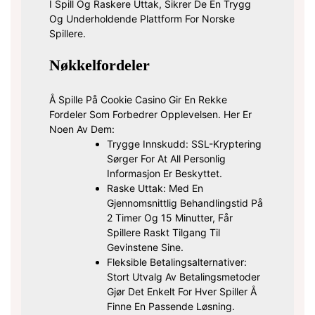
I Spill Og Raskere Uttak, Sikrer De En Trygg
Og Underholdende Plattform For Norske
Spillere.
Nøkkelfordeler
Å Spille På Cookie Casino Gir En Rekke
Fordeler Som Forbedrer Opplevelsen. Her Er
Noen Av Dem:
Trygge Innskudd: SSL-Kryptering
Sørger For At All Personlig
Informasjon Er Beskyttet.
Raske Uttak: Med En
Gjennomsnittlig Behandlingstid På
2 Timer Og 15 Minutter, Får
Spillere Raskt Tilgang Til
Gevinstene Sine.
Fleksible Betalingsalternativer:
Stort Utvalg Av Betalingsmetoder
Gjør Det Enkelt For Hver Spiller Å
Finne En Passende Løsning.