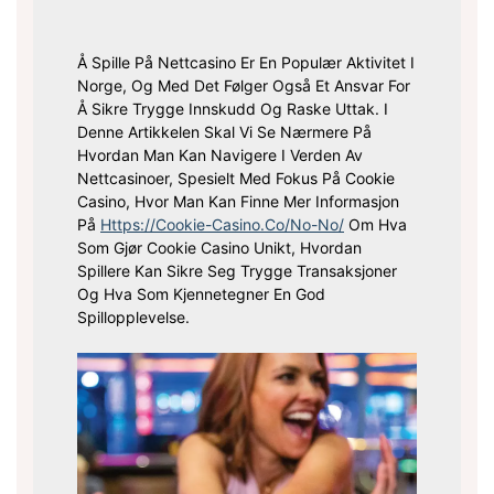
Å Spille På Nettcasino Er En Populær Aktivitet I
Norge, Og Med Det Følger Også Et Ansvar For
Å Sikre Trygge Innskudd Og Raske Uttak. I
Denne Artikkelen Skal Vi Se Nærmere På
Hvordan Man Kan Navigere I Verden Av
Nettcasinoer, Spesielt Med Fokus På Cookie
Casino, Hvor Man Kan Finne Mer Informasjon
På
Https://cookie-Casino.co/no-No/
Om Hva
Som Gjør Cookie Casino Unikt, Hvordan
Spillere Kan Sikre Seg Trygge Transaksjoner
Og Hva Som Kjennetegner En God
Spillopplevelse.