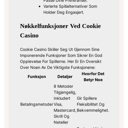
Passe Dine Preferanser.
Varierte Spillalternativer Som
Holder Deg Engasjert.
Nøkkelfunksjoner Ved Cookie
Casino
Cookie Casino Skiller Seg Ut Gjennom Sine
Imponerende Funksjoner Som Sikrer En God
Opplevelse For Spillerne. Her Er En Oversikt
Over Noen Av De Viktigste Funksjonene:
Hvorfor Det
Funksjon
Detaljer
Betyr Noe
8 Metoder
Tilgjengelig,
Inkludert
Gir Spillere
Betalingsmetoder
Visa,
Fleksibilitet Og
Mastercard,
Bekvemmelighet.
Skrill Og
Neteller