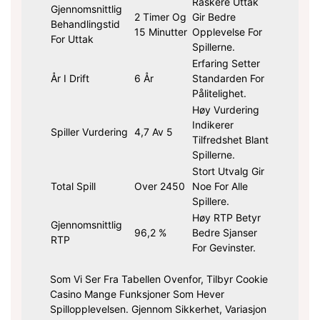
Raskere Uttak
Gjennomsnittlig
2 Timer Og
Gir Bedre
Behandlingstid
15 Minutter
Opplevelse For
For Uttak
Spillerne.
Erfaring Setter
År I Drift
6 År
Standarden For
Pålitelighet.
Høy Vurdering
Indikerer
Spiller Vurdering
4,7 Av 5
Tilfredshet Blant
Spillerne.
Stort Utvalg Gir
Total Spill
Over 2450
Noe For Alle
Spillere.
Høy RTP Betyr
Gjennomsnittlig
96,2 %
Bedre Sjanser
RTP
For Gevinster.
Som Vi Ser Fra Tabellen Ovenfor, Tilbyr Cookie
Casino Mange Funksjoner Som Hever
Spillopplevelsen. Gjennom Sikkerhet, Variasjon