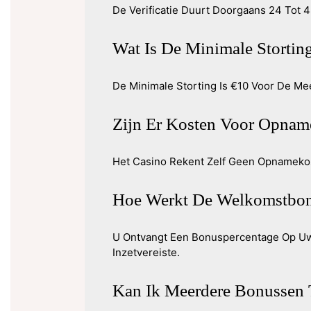
De Verificatie Duurt Doorgaans 24 Tot 
Wat Is De Minimale Stortin
De Minimale Storting Is €10 Voor De M
Zijn Er Kosten Voor Opnam
Het Casino Rekent Zelf Geen Opnameko
Hoe Werkt De Welkomstbon
U Ontvangt Een Bonuspercentage Op Uw
Inzetvereiste.
Kan Ik Meerdere Bonussen 