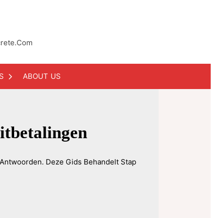
rete.com
S
ABOUT US
itbetalingen
e Antwoorden. Deze Gids Behandelt Stap