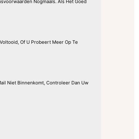
nusvoorwaarden Nogmaals. Als Het Goed
Voltooid, Of U Probeert Meer Op Te
Mail Niet Binnenkomt, Controleer Dan Uw