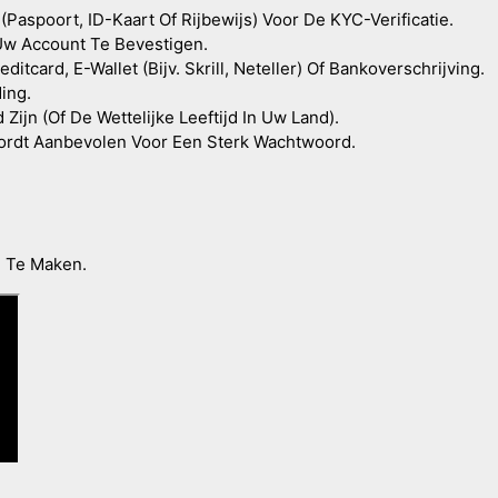
 (paspoort, ID-Kaart Of Rijbewijs) Voor De KYC-Verificatie.
Uw Account Te Bevestigen.
tcard, E-Wallet (bijv. Skrill, Neteller) Of Bankoverschrijving.
ing.
Zijn (of De Wettelijke Leeftijd In Uw Land).
dt Aanbevolen Voor Een Sterk Wachtwoord.
 Te Maken.