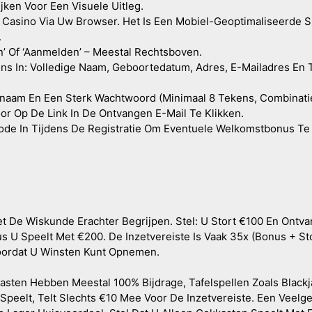
ken Voor Een Visuele Uitleg.
 Casino Via Uw Browser. Het Is Een Mobiel-Geoptimaliseerde S
.
n’ Of ‘Aanmelden’ – Meestal Rechtsboven.
ns In: Volledige Naam, Geboortedatum, Adres, E-Mailadres En 
naam En Een Sterk Wachtwoord (minimaal 8 Tekens, Combinatie 
or Op De Link In De Ontvangen E-Mail Te Klikken.
de In Tijdens De Registratie Om Eventuele Welkomstbonus Te A
et De Wiskunde Erachter Begrijpen. Stel: U Stort €100 En Ont
U Speelt Met €200. De Inzetvereiste Is Vaak 35x (bonus + Stort
Voordat U Winsten Kunt Opnemen.
asten Hebben Meestal 100% Bijdrage, Tafelspellen Zoals Blackj
 Speelt, Telt Slechts €10 Mee Voor De Inzetvereiste. Een Veel