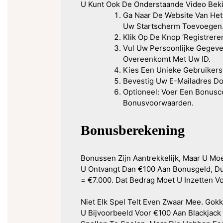
U Kunt Ook De Onderstaande Video Bekij
Ga Naar De Website Van Het
Uw Startscherm Toevoegen
Klik Op De Knop ‘Registrere
Vul Uw Persoonlijke Gegeve
Overeenkomt Met Uw ID.
Kies Een Unieke Gebruikers
Bevestig Uw E-Mailadres Do
Optioneel: Voer Een Bonusco
Bonusvoorwaarden.
Bonusberekening
Bonussen Zijn Aantrekkelijk, Maar U Mo
U Ontvangt Dan €100 Aan Bonusgeld, Dus 
= €7.000. Dat Bedrag Moet U Inzetten 
Niet Elk Spel Telt Even Zwaar Mee. Gokk
U Bijvoorbeeld Voor €100 Aan Blackjack