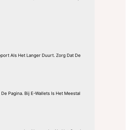
ort Als Het Langer Duurt. Zorg Dat De
De Pagina. Bij E-Wallets Is Het Meestal