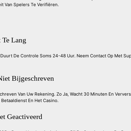
t Van Spelers Te Verifiëren.
t Te Lang
 Duurt De Controle Soms 24-48 Uur. Neem Contact Op Met Supp
Niet Bijgeschreven
schreven Van Uw Rekening. Zo Ja, Wacht 30 Minuten En Ververs 
Betaaldienst En Het Casino.
et Geactiveerd