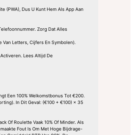
ite (PWA), Dus U Kunt Hem Als App Aan
Telefoonnummer. Zorg Dat Alles
Van Letters, Cijfers En Symbolen).
ctiveren. Lees Altijd De
vangt Een 100% Welkomstbonus Tot €200.
ing). In Dit Geval: (€100 + €100) × 35
ack Of Roulette Vaak 10% Of Minder. Als
gemaakte Fout Is Om Met Hoge Bijdrage-