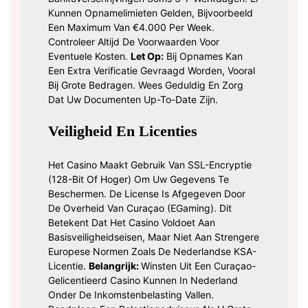
Kunnen Opnamelimieten Gelden, Bijvoorbeeld
Een Maximum Van €4.000 Per Week.
Controleer Altijd De Voorwaarden Voor
Eventuele Kosten.
Let Op:
Bij Opnames Kan
Een Extra Verificatie Gevraagd Worden, Vooral
Bij Grote Bedragen. Wees Geduldig En Zorg
Dat Uw Documenten Up-To-Date Zijn.
Veiligheid En Licenties
Het Casino Maakt Gebruik Van SSL-Encryptie
(128-Bit Of Hoger) Om Uw Gegevens Te
Beschermen. De License Is Afgegeven Door
De Overheid Van Curaçao (eGaming). Dit
Betekent Dat Het Casino Voldoet Aan
Basisveiligheidseisen, Maar Niet Aan Strengere
Europese Normen Zoals De Nederlandse KSA-
Licentie.
Belangrijk:
Winsten Uit Een Curaçao-
Gelicentieerd Casino Kunnen In Nederland
Onder De Inkomstenbelasting Vallen.