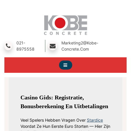
Skip
To
Content
A Prestressed Concrete Product Manufacturing Company
Kobe Concrete
021-
Marketing2@kobe-
8975558
Concrete.com
Casino Gids: Registratie,
Bonusberekening En Uitbetalingen
Veel Spelers Hebben Vragen Over
Stardice
Voordat Ze Hun Eerste Euro Storten — Hier Zijn