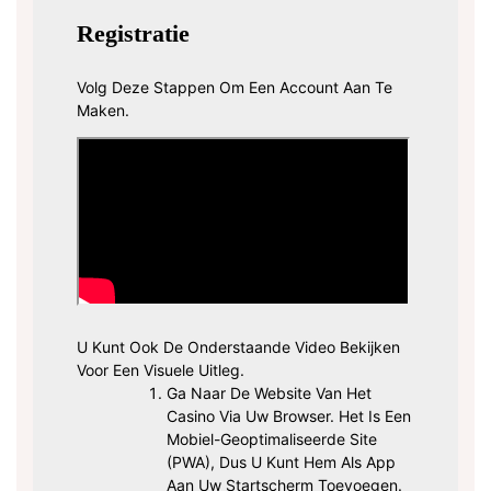
Registratie
Volg Deze Stappen Om Een Account Aan Te
Maken.
U Kunt Ook De Onderstaande Video Bekijken
Voor Een Visuele Uitleg.
Ga Naar De Website Van Het
Casino Via Uw Browser. Het Is Een
Mobiel-Geoptimaliseerde Site
(PWA), Dus U Kunt Hem Als App
Aan Uw Startscherm Toevoegen.