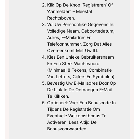
Klik Op De Knop ‘Registreren’ Of
‘Aanmelden’ – Meestal
Rechtsboven.
Vul Uw Persoonlijke Gegevens In:
Volledige Naam, Geboortedatum,
Adres, E-Mailadres En
Telefoonnummer. Zorg Dat Alles
Overeenkomt Met Uw ID.
Kies Een Unieke Gebruikersnaam
En Een Sterk Wachtwoord
(minimaal 8 Tekens, Combinatie
Van Letters, Cijfers En Symbolen).
Bevestig Uw E-Mailadres Door Op
De Link In De Ontvangen E-Mail
Te Klikken.
Optioneel: Voer Een Bonuscode In
Tijdens De Registratie Om
Eventuele Welkomstbonus Te
Activeren. Lees Altijd De
Bonusvoorwaarden.