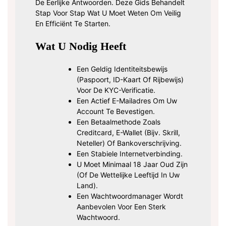
De Eerlijke Antwoorden. Deze Gids Behandelt
Stap Voor Stap Wat U Moet Weten Om Veilig
En Efficiënt Te Starten.
Wat U Nodig Heeft
Een Geldig Identiteitsbewijs
(paspoort, ID-Kaart Of Rijbewijs)
Voor De KYC-Verificatie.
Een Actief E-Mailadres Om Uw
Account Te Bevestigen.
Een Betaalmethode Zoals
Creditcard, E-Wallet (bijv. Skrill,
Neteller) Of Bankoverschrijving.
Een Stabiele Internetverbinding.
U Moet Minimaal 18 Jaar Oud Zijn
(of De Wettelijke Leeftijd In Uw
Land).
Een Wachtwoordmanager Wordt
Aanbevolen Voor Een Sterk
Wachtwoord.