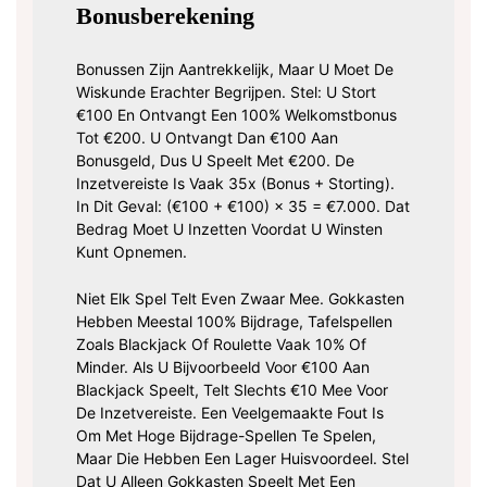
Bonusberekening
Bonussen Zijn Aantrekkelijk, Maar U Moet De
Wiskunde Erachter Begrijpen. Stel: U Stort
€100 En Ontvangt Een 100% Welkomstbonus
Tot €200. U Ontvangt Dan €100 Aan
Bonusgeld, Dus U Speelt Met €200. De
Inzetvereiste Is Vaak 35x (bonus + Storting).
In Dit Geval: (€100 + €100) × 35 = €7.000. Dat
Bedrag Moet U Inzetten Voordat U Winsten
Kunt Opnemen.
Niet Elk Spel Telt Even Zwaar Mee. Gokkasten
Hebben Meestal 100% Bijdrage, Tafelspellen
Zoals Blackjack Of Roulette Vaak 10% Of
Minder. Als U Bijvoorbeeld Voor €100 Aan
Blackjack Speelt, Telt Slechts €10 Mee Voor
De Inzetvereiste. Een Veelgemaakte Fout Is
Om Met Hoge Bijdrage-Spellen Te Spelen,
Maar Die Hebben Een Lager Huisvoordeel. Stel
Dat U Alleen Gokkasten Speelt Met Een