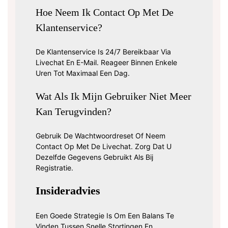
Hoe Neem Ik Contact Op Met De
Klantenservice?
De Klantenservice Is 24/7 Bereikbaar Via
Livechat En E-Mail. Reageer Binnen Enkele
Uren Tot Maximaal Een Dag.
Wat Als Ik Mijn Gebruiker Niet Meer
Kan Terugvinden?
Gebruik De Wachtwoordreset Of Neem
Contact Op Met De Livechat. Zorg Dat U
Dezelfde Gegevens Gebruikt Als Bij
Registratie.
Insideradvies
Een Goede Strategie Is Om Een Balans Te
Vinden Tussen Snelle Stortingen En