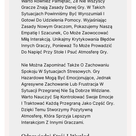
Warto Również Pamiętać, Że Nie Wszyscy
Gracze Znają Zasady Danej Gry. W Takich
Sytuacjach Powinniśmy Być Wyrozumiali I
Gotowi Do Udzielenia Pomocy. Wyjaśniając
Zasady Nowym Graczom, Pokazujemy Naszą
Empatię I Szacunek, Co Może Zaowocować
Miłą Interakcją. Unikajmy Krytykowania Błędów
Innych Graczy, Ponieważ To Może Prowadzić
Do Napięć Przy Stole I Psuć Atmosferę Gry.
Nie Można Zapominać Także O Zachowaniu
Spokoju W Sytuacjach Stresowych. Gry
Hazardowe Mogą Być Emocjonujące, Jednak
Agresywne Zachowanie Lub Frustracja W
Sytuacji Przegranej Nie Są Dobrze Widziane.
Warto Nauczyć Się Kontrolować Swoje Emocje
I Traktować Każdą Przegraną Jako Część Gry.
Dzięki Temu Stworzymy Pozytywną
Atmosferę, Która Sprzyja Lepszym
Interakcjom Z Innymi Graczami.
Odpowiedni Strój I Wygląd