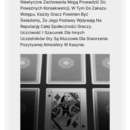
Nieetyczne Zachowania Mogą Prowadzić Do
Poważnych Konsekwencji, W Tym Do Zakazu
Wstępu. Każdy Gracz Powinien Być
Świadomy, Że Jego Postawy Wpływają Na
Reputację Całej Społeczności Graczy.
Uczciwość I Szacunek Dla Innych
Uczestników Gry Są Kluczowe Dla Stworzenia
Pozytywnej Atmosfery W Kasynie.