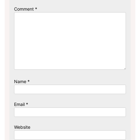
Comment
*
Name
*
Email
*
Website