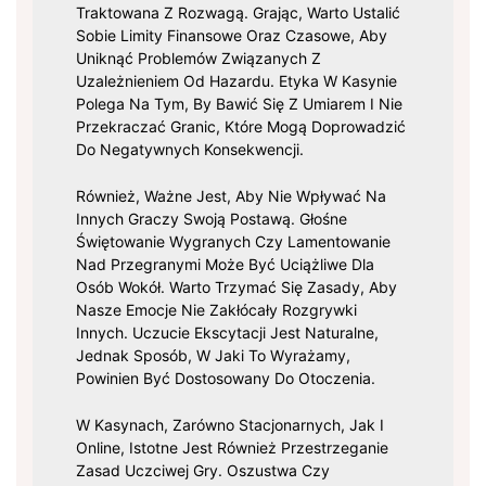
Traktowana Z Rozwagą. Grając, Warto Ustalić
Sobie Limity Finansowe Oraz Czasowe, Aby
Uniknąć Problemów Związanych Z
Uzależnieniem Od Hazardu. Etyka W Kasynie
Polega Na Tym, By Bawić Się Z Umiarem I Nie
Przekraczać Granic, Które Mogą Doprowadzić
Do Negatywnych Konsekwencji.
Również, Ważne Jest, Aby Nie Wpływać Na
Innych Graczy Swoją Postawą. Głośne
Świętowanie Wygranych Czy Lamentowanie
Nad Przegranymi Może Być Uciążliwe Dla
Osób Wokół. Warto Trzymać Się Zasady, Aby
Nasze Emocje Nie Zakłócały Rozgrywki
Innych. Uczucie Ekscytacji Jest Naturalne,
Jednak Sposób, W Jaki To Wyrażamy,
Powinien Być Dostosowany Do Otoczenia.
W Kasynach, Zarówno Stacjonarnych, Jak I
Online, Istotne Jest Również Przestrzeganie
Zasad Uczciwej Gry. Oszustwa Czy