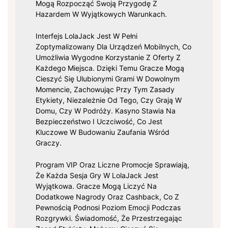
Mogą Rozpocząć Swoją Przygodę Z
Hazardem W Wyjątkowych Warunkach.
Interfejs LolaJack Jest W Pełni
Zoptymalizowany Dla Urządzeń Mobilnych, Co
Umożliwia Wygodne Korzystanie Z Oferty Z
Każdego Miejsca. Dzięki Temu Gracze Mogą
Cieszyć Się Ulubionymi Grami W Dowolnym
Momencie, Zachowując Przy Tym Zasady
Etykiety, Niezależnie Od Tego, Czy Grają W
Domu, Czy W Podróży. Kasyno Stawia Na
Bezpieczeństwo I Uczciwość, Co Jest
Kluczowe W Budowaniu Zaufania Wśród
Graczy.
Program VIP Oraz Liczne Promocje Sprawiają,
Że Każda Sesja Gry W LolaJack Jest
Wyjątkowa. Gracze Mogą Liczyć Na
Dodatkowe Nagrody Oraz Cashback, Co Z
Pewnością Podnosi Poziom Emocji Podczas
Rozgrywki. Świadomość, Że Przestrzegając