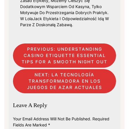
Zasad Etykiety, Możemy Cieszyć Się
Dodatkowym Wsparciem Od Kasyna, Tylko
Motywuje Do Przestrzegania Dobrych Praktyk.
W LolaJack Etykieta I Odpowiedzialność Idą W
Parze Z Doskonałą Zabawą.
Post
PREVIOUS:
UNDERSTANDING
CASINO ETIQUETTE ESSENTIAL
Navigation
TIPS FOR A SMOOTH NIGHT OUT
NEXT:
LA TECNOLOGÍA
TRANSFORMADORA EN LOS
JUEGOS DE AZAR ACTUALES
Leave A Reply
Your Email Address Will Not Be Published.
Required
Fields Are Marked
*