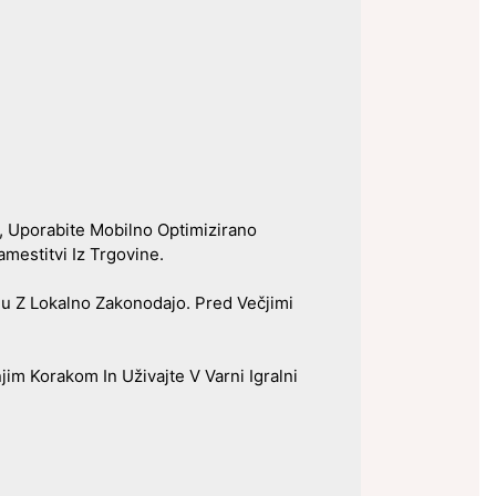
i, Uporabite Mobilno Optimizirano
mestitvi Iz Trgovine.
du Z Lokalno Zakonodajo. Pred Večjimi
im Korakom In Uživajte V Varni Igralni