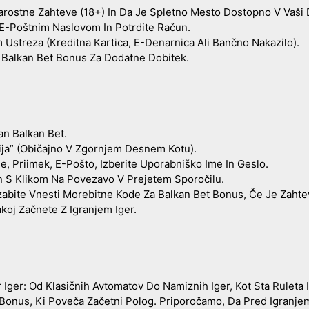
Starostne Zahteve (18+) In Da Je Spletno Mesto Dostopno V Vaši 
m E-Poštnim Naslovom In Potrdite Račun.
am Ustreza (kreditna Kartica, E-Denarnica Ali Bančno Nakazilo).
 Balkan Bet Bonus Za Dodatne Dobitek.
an Balkan Bet.
ija” (običajno V Zgornjem Desnem Kotu).
me, Priimek, E-Pošto, Izberite Uporabniško Ime In Geslo.
n S Klikom Na Povezavo V Prejetem Sporočilu.
zabite Vnesti Morebitne Kode Za Balkan Bet Bonus, Če Je Zahte
koj Začnete Z Igranjem Iger.
Iger: Od Klasičnih Avtomatov Do Namiznih Iger, Kot Sta Ruleta I
t Bonus, Ki Poveča Začetni Polog. Priporočamo, Da Pred Igranje