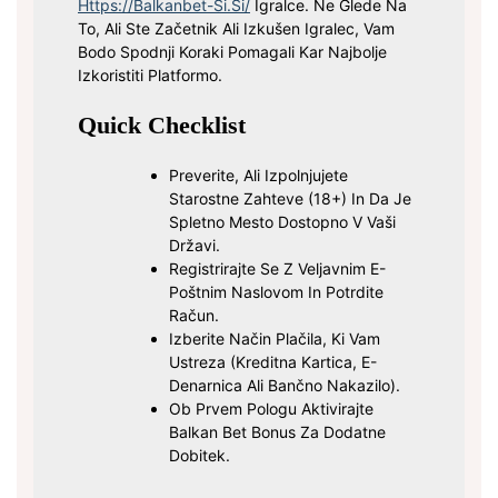
Https://balkanbet-Si.si/
Igralce. Ne Glede Na
To, Ali Ste Začetnik Ali Izkušen Igralec, Vam
Bodo Spodnji Koraki Pomagali Kar Najbolje
Izkoristiti Platformo.
Quick Checklist
Preverite, Ali Izpolnjujete
Starostne Zahteve (18+) In Da Je
Spletno Mesto Dostopno V Vaši
Državi.
Registrirajte Se Z Veljavnim E-
Poštnim Naslovom In Potrdite
Račun.
Izberite Način Plačila, Ki Vam
Ustreza (kreditna Kartica, E-
Denarnica Ali Bančno Nakazilo).
Ob Prvem Pologu Aktivirajte
Balkan Bet Bonus Za Dodatne
Dobitek.