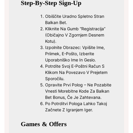
Step-By-Step Sign-Up
Obiščite Uradno Spletno Stran
Balkan Bet.
Kliknite Na Gumb “Registracija”
(običajno V Zgornjem Desnem
Kotu).
Izpolnite Obrazec: Vpišite Ime,
Priimek, E-Pošto, Izberite
Uporabniško Ime In Geslo.
Potrdite Svoj E-Poštni Račun S
Klikom Na Povezavo V Prejetem
Sporočilu.
Opravite Prvi Polog – Ne Pozabite
Vnesti Morebitne Kode Za Balkan
Bet Bonus, Če Je Zahtevana.
Po Potrditvi Pologa Lahko Takoj
Začnete Z Igranjem Iger.
Games & Offers