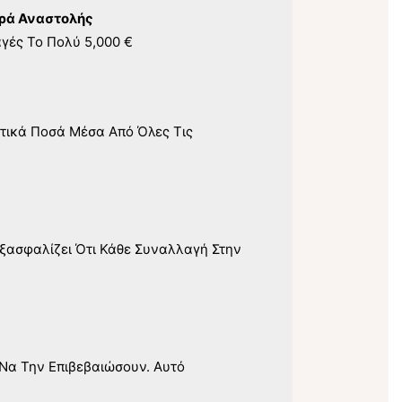
ρά Αναστολής
γές Το Πολύ 5,000 €
ατικά Ποσά Μέσα Από Όλες Τις
ασφαλίζει Ότι Κάθε Συναλλαγή Στην
Να Την Επιβεβαιώσουν. Αυτό