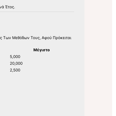
νά Έτος.
ης Των Μεθόδων Τους, Αφού Πρόκειται
Μέγιστο
5,000
20,000
2,500