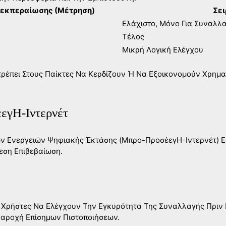
ιεκπεραίωσης (μέτρηση)
Σει
Ελάχιστο, Μόνο Για Συναλλα
Τέλος
Μικρή Λογική Ελέγχου
τρέπει Στους Παίκτες Να Κερδίζουν Ή Να Εξοικονομούν Χρημ
εγΗ-Ιντερνέτ
 Ενεργειών Ψηφιακής Έκτάσης (Mπρο-ΠροσέεγΗ-Ιντερνέτ) Εξ
εση Επιβεβαίωση.
ς Χρήστες Να Ελέγχουν Την Εγκυρότητα Της Συναλλαγής Πριν 
Παροχή Επίσημων Πιστοποιήσεων.