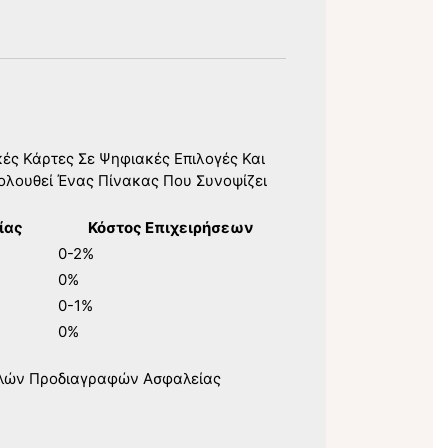
κές Κάρτες Σε Ψηφιακές Επιλογές Και
κολουθεί Ένας Πίνακας Που Συνοψίζει
ίας
Κόστος Επιχειρήσεων
0-2%
0%
0-1%
0%
ψηλών Προδιαγραφών Ασφαλείας