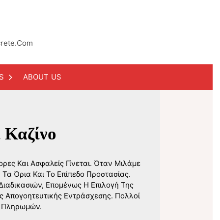
rete.com
S
ABOUT US
 Καζίνο
ρες Και Ασφαλείς Γίνεται. Όταν Μιλάμε
 Τα Όρια Και Το Επίπεδο Προστασίας.
Διαδικασιών, Επομένως Η Επιλογή Της
ς Απογοητευτικής Εντράσχεσης. Πολλοί
ν Πληρωμών.