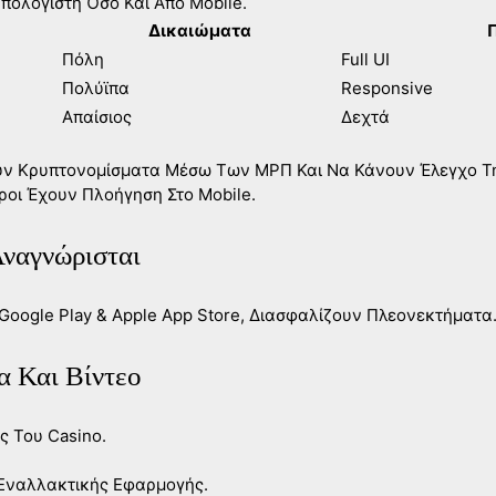
πολογιστή Όσο Και Από Mobile.
Δικαιώματα
Πόλη
Full UI
Πολύϊπα
Responsive
Απαίσιος
Δεχτά
υν Κρυπτονομίσματα Μέσω Των MPΠ Και Να Κάνουν Έλεγχο Τ
άροι Έχουν Πλοήγηση Στο Mobile.
Αναγνώρισται
oogle Play & Apple App Store, Διασφαλίζουν Πλεονεκτήματα
α Και Βίντεо
 Του Casino.
Εναλλακτικής Εφαρμογής.