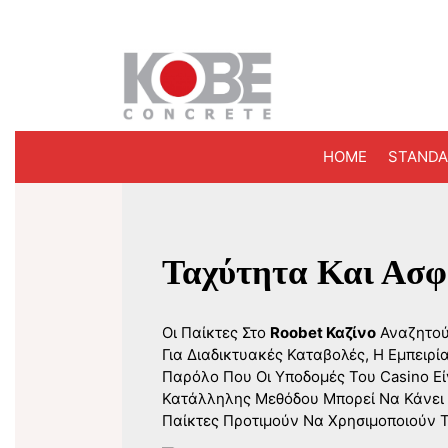
Skip
To
Content
A Prestressed Concrete Product Manufactur
Kobe Concrete
HOME
STANDA
Ταχύτητα Και Ασφ
Οι Παίκτες Στο
Roobet Καζίνο
Αναζητούν
Για Διαδικτυακές Καταβολές, Η Εμπειρ
Παρόλο Που Οι Υποδομές Του Casino Εί
Κατάλληλης Μεθόδου Μπορεί Να Κάνει 
Παίκτες Προτιμούν Να Χρησιμοποιούν 