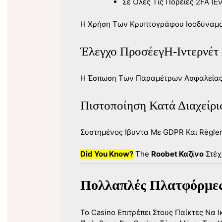
Σε Όλες Τις Πορείες 2FA (Εν
Η Χρήση Των Κρυπτογράφου Ισοδύναμου
Έλεγχο ΠροσέεγΗ-Ιντερνέτ
Η Έσπωση Των Παραμέτρων Ασφαλείας Π
Πιστοποίηση Κατά Διαχείρ
Συστημένος Ιβυντα Με GDPR Και Règle
Did You Know?
The
Roobet Καζίνο
Στέχ
Πολλαπλές Πλατφόρμες
Το Casino Επιτρέπει Στους Παίκτες Να