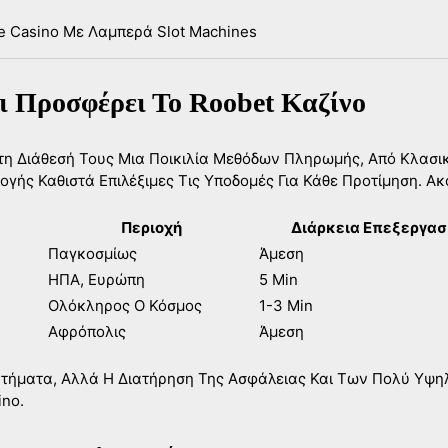
e Casino Με Λαμπερά Slot Machines
ι Προσφέρει Το Roobet Καζίνο
Στη Διάθεσή Τους Μια Ποικιλία Μεθόδων Πληρωμής, Από Κλασι
ογής Καθιστά Επιλέξιμες Τις Υποδομές Για Κάθε Προτίμηση. Α
Περιοχή
Διάρκεια Επεξεργασ
Παγκοσμίως
Άμεση
ΗΠΑ, Ευρώπη
5 Min
Ολόκληρος Ο Κόσμος
1-3 Min
Αφρόπολις
Άμεση
εκτήματα, Αλλά Η Διατήρηση Της Ασφάλειας Και Των Πολύ Υ
ino.