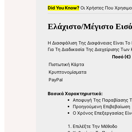
Did You Know?
Οι Χρήστες Που Χρησιμ
Ελάχιστο/Μέγιστο Εισ
Η Διασφάλιση Της Διαφάνειας Είναι Το
Για Τη Διαδικασία Της Διαχείρισης Των
Ποσό (€)
Πιστωτική Κάρτα
Κρυπτονομίσματα
PayPal
Βασικά Χαρακτηριστικά:
Αποφυγή Της Παραβίασης 
Προηγούμενη Επιβεβαίωση
Ο Χρόνος Επεξεργασίας Είνα
Επιλέξτε Την Μέθοδο