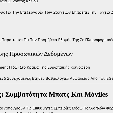
ιαίο Συνδετός Κλειδί)
ς Για Την Επεξεργασία Των Στοιχείων Επιτρέπει Την Ταχεία 
αραιτείται Για Την Προμήθεια Εξομής Της Σε Πληροφοριακές
ισης Προσωπικών Δεδομένων
ment (ΤδΩ) Στο Κράμα Της Ευρωπαϊκής Κοινοφέρη
ει 5 Συνεχόμενες Ετήσες Βαθμολογίες Ασφαλείας Από Τον EG
: Συμβατότητα Mπατς Και Móviles
 Ικανοποιήσουν Τις Επιθυμητές Εμπειρίες Μέσω Πολλαπλών Φο