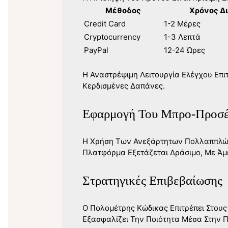
Μέθοδος
Χρόνος Δ
Credit Card
1-2 Μέρες
Cryptocurrency
1-3 Λεπτά
PayPal
12-24 Ώρες
Η Αναστρέψιμη Λειτουργία Ελέγχου Επι
Κερδισμένες Δαπάνες.
Εφαρμογή Του Mπρο-Προσέ
Η Χρήση Των Ανεξάρτητων Πολλαππλών
Πλατφόρμα Εξετάζεται Δράσιμο, Με Άμ
Στρατηγικές Επιβεβαίωσης
Ο Πολομέτρης Κώδικας Επιτρέπει Στου
Εξασφαλίζει Την Ποιότητα Μέσα Στην 