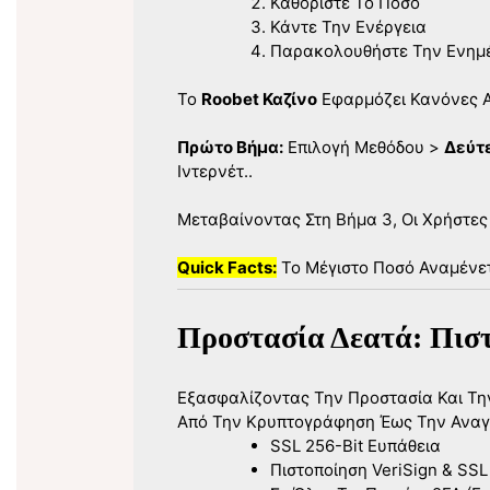
Καθορίστε Το Ποσό
Κάντε Την Ενέργεια
Παρακολουθήστε Την Ενημ
Το
Roobet Καζίνο
Εφαρμόζει Κανόνες Α
Πρώτο Βήμα:
Επιλογή Μεθόδου >
Δεύτ
Ιντερνέτ..
Μεταβαίνοντας Στη Βήμα 3, Οι Χρήστες
Quick Facts:
Το Μέγιστο Ποσό Αναμένετ
Προστασία Δεατά: Πισ
Εξασφαλίζοντας Την Προστασία Και Την
Από Την Κρυπτογράφηση Έως Την Αναγ
SSL 256-Bit Ευπάθεια
Πιστοποίηση VeriSign & SSL