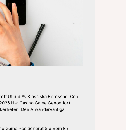
rett Utbud Av Klassiska Bordsspel Och
m. 2026 Har Casino Game Genomfört
äkerheten. Den Användarvänliga
ino Game Positionerat Sig Som En