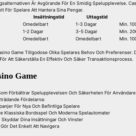
tagsalternativen Är Avgörande För En Smidig Spelupplevelse. C
t För Spelare Att Hantera Sina Pengar.
Insättningstid
Uttagstid
Omedelbart
1-3 Dagar
Min. 10
1-2 Dagar
3-5 Dagar
Min. 20
Omedelbart
Omedelbart
Min. 10
ino Game Tillgodose Olika Spelares Behov Och Preferenser. Det
ör Att Säkerställa En Effektiv Och Säker Transaktionsprocess.
sino Game
Som Förbättrar Spelupplevelsen Och Säkerheten För Användare
trädande Fördelarna:
njer För Nya Och Befintliga Spelare
ive Klassiska Bordsspel Och Moderna Spelautomater
Skyddar Dina Insättningar Och Vinster
Gör Det Enkelt Att Navigera