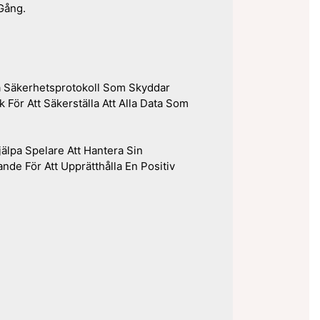
Gång.
a Säkerhetsprotokoll Som Skyddar
För Att Säkerställa Att Alla Data Som
älpa Spelare Att Hantera Sin
nde För Att Upprätthålla En Positiv