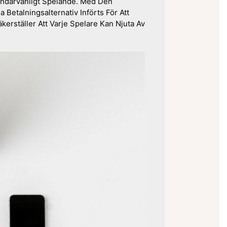
vändarvänligt Spelande. Med Den
Betalningsalternativ Införts För Att
kerställer Att Varje Spelare Kan Njuta Av