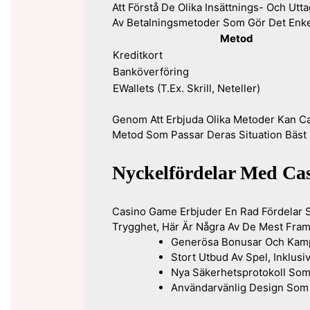
Att Förstå De Olika Insättnings- Och Ut
Av Betalningsmetoder Som Gör Det Enkel
Metod
Kreditkort
Banköverföring
EWallets (t.ex. Skrill, Neteller)
Genom Att Erbjuda Olika Metoder Kan Cas
Metod Som Passar Deras Situation Bäst F
Nyckelfördelar Med Ca
Casino Game Erbjuder En Rad Fördelar 
Trygghet, Här Är Några Av De Mest Fram
Generösa Bonusar Och Kampa
Stort Utbud Av Spel, Inklus
Nya Säkerhetsprotokoll Som 
Användarvänlig Design Som 