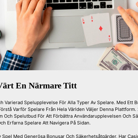
ärt En Närmare Titt
Varierad Spelupplevelse För Alla Typer Av Spelare. Med Ett B
 Förstå Varför Spelare Från Hela Världen Väljer Denna Plattfor
m Och Spelutbud För Att Förbättra Användarupplevelsen Och S
ch Erfarna Spelare Att Navigera På Sidan.
Av Spel Med Generösa Bonusar Och Säkerhetsåtgärder, Har Cas