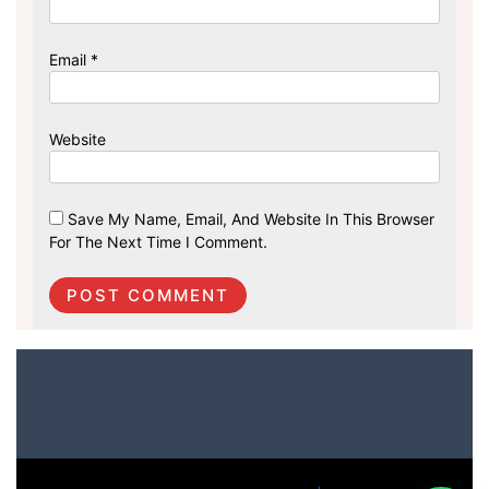
Email
*
Website
Save My Name, Email, And Website In This Browser
For The Next Time I Comment.