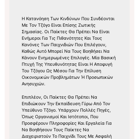
Η Κατανόηση Των Κινδύνων Που Συνδέονται
Με Τον Τζόγο Είναι Επίσης Ζωτικής
Σημασίας. Οι Παίκτες Θα Πρέπει Να Είναι
Ενήμεροι Για Τις Πιθανότητες Και Τους
Κανόνες Των Παιχνιδιών Που Επιλέγουν,
Καθώς Αυτό Μπορεί Να Τους Βοηθήσει Να
Κάνουν Ενημερωμένες Επιλογές. Μία Βασική
Πτυχή Της Υπευθυνότητας Είναι Η Αποφυγή
Του Τζόγου Ως Μέσου Για Την Επίλυση
Οικονομικών Προβλημάτων Ή Προσωπικών
Ανησυχιών.
Επιπλέον, Οι Παίκτες Θα Πρέπει Να
Επιδιώκουν Την Εκπαίδευση Γύρω Από Τον
Υπεύθυνο Τζόγο. Υπάρχουν Πολλές Πηγές,
Όπως Οργανισμοί Και Ιστότοποι, Που
Προσφέρουν Πληροφορίες Και Εργαλεία Για
Να Βοηθήσουν Τους Παίκτες Να
Διαχειριστούν Το Παιχνίδι Τους Με Ασφαλή