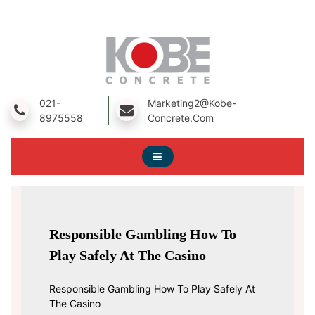
Skip
To
Content
A Prestressed Concrete Product Manufacturing Company
Kobe Concrete
021-
Marketing2@kobe-
8975558
Concrete.com
Responsible Gambling How To
Play Safely At The Casino
Responsible Gambling How To Play Safely At
The Casino