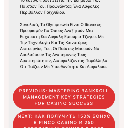
Το Καζίνο Φροντίζει Για Την Ευημερία Των
Παικτών Του, Προωθώντας Ένα Ασφαλές
Περιβάλλον Παιχνιδιού.
Συνολικά, Το Olymposwin Είναι Ο Ιδανικός
Προορισμός Για Όσους Αναζητούν Μια
Ευχάριστη Και Ασφαλή Εμπειρία Τζόγου. Με
Την Τεχνολογία Και Τις Καινοτόμες
Λειτουργίες Του, Οι Παίκτες Μπορούν Να
Απολαύσουν Τις Αγαπημένες Τους
Δραστηριότητες, Διασφαλίζοντας Παράλληλα
Ότι Παίζουν Με Υπευθυνότητα Και Ασφάλεια.
Post
PREVIOUS:
MASTERING BANKROLL
MANAGEMENT KEY STRATEGIES
Navigation
FOR CASINO SUCCESS
NEXT:
КАК ПОЛУЧИТЬ 150% БОНУС
В PINCO CASINO И 250