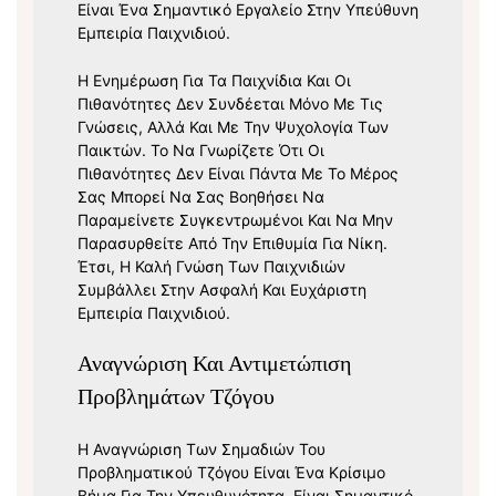
Είναι Ένα Σημαντικό Εργαλείο Στην Υπεύθυνη
Εμπειρία Παιχνιδιού.
Η Ενημέρωση Για Τα Παιχνίδια Και Οι
Πιθανότητες Δεν Συνδέεται Μόνο Με Τις
Γνώσεις, Αλλά Και Με Την Ψυχολογία Των
Παικτών. Το Να Γνωρίζετε Ότι Οι
Πιθανότητες Δεν Είναι Πάντα Με Το Μέρος
Σας Μπορεί Να Σας Βοηθήσει Να
Παραμείνετε Συγκεντρωμένοι Και Να Μην
Παρασυρθείτε Από Την Επιθυμία Για Νίκη.
Έτσι, Η Καλή Γνώση Των Παιχνιδιών
Συμβάλλει Στην Ασφαλή Και Ευχάριστη
Εμπειρία Παιχνιδιού.
Αναγνώριση Και Αντιμετώπιση
Προβλημάτων Τζόγου
Η Αναγνώριση Των Σημαδιών Του
Προβληματικού Τζόγου Είναι Ένα Κρίσιμο
Βήμα Για Την Υπευθυνότητα. Είναι Σημαντικό