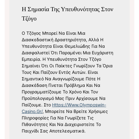
Η Σημασία Της Υπευθυνότητας Στον
Τζόγο
Ο Τζόγος Μπορεί Να Είναι Μια
Διασκεδαστική Δραστηριότητα, Αλλά Η
Υπευθυνότητα Είναι Θεμελιώδης Για Να
Διασφαλιστεί Ότι Παραμένει Μια Ευχάριστη
Εμπειρία. Η Υπευθυνότητα Στον Τζόγο
Σημαίνει Ότι Οι Παίκτες Γνωρίζουν Τα Όρια
Τους Και Παίζουν Εντός Αυτών. Είναι
Σημαντικό Να Αναγνωρίζουμε Πότε Η
Διασκέδαση Γίνεται Πρόβλημα Και Να
Προγραμματίζουμε Το Χρόνο Και Τον
Προϋπολογισμό Μας Πριν Αρχίσουμε Να
Παίζουμε. Στο
Https://Www.Olymposwin-
Casino.gr/
, Μπορείτε Να Βρείτε Χρήσιμες
Πληροφορίες Για Να Γνωρίζετε Τις
Πιθανότητες Και Να Διαχειριστείτε Το
Παιχνίδι Σας Αποτελεσματικά.