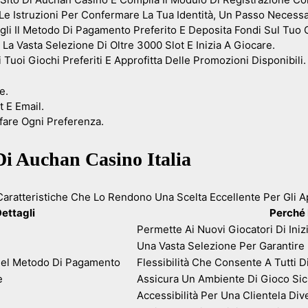
e Istruzioni Per Confermare La Tua Identità, Un Passo Necessa
li Il Metodo Di Pagamento Preferito E Deposita Fondi Sul Tuo 
 La Vasta Selezione Di Oltre 3000 Slot E Inizia A Giocare.
 Tuoi Giochi Preferiti E Approfitta Delle Promozioni Disponibili.
e.
 E Email.
sfare Ogni Preferenza.
Di Auchan Casino Italia
 Caratteristiche Che Lo Rendono Una Scelta Eccellente Per Gli A
ettagli
Perché 
Permette Ai Nuovi Giocatori Di Iniz
Una Vasta Selezione Per Garantire I
Del Metodo Di Pagamento
Flessibilità Che Consente A Tutti D
e
Assicura Un Ambiente Di Gioco Si
Accessibilità Per Una Clientela Dive