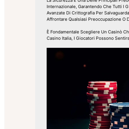
La Sicurezza È Una Delle Principali Pre
Internazionale, Garantendo Che Tutti I G
Avanzate Di Crittografia Per Salvaguardar
Affrontare Qualsiasi Preoccupazione O Do
È Fondamentale Scegliere Un Casinò Ch
Casino Italia, I Giocatori Possono Senti