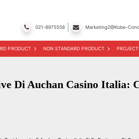
021-8975558
Marketing2@kobe-Conc
ing Company
RD PRODUCT
NON STANDARD PRODUCT
PROJECT
ve Di Auchan Casino Italia: C