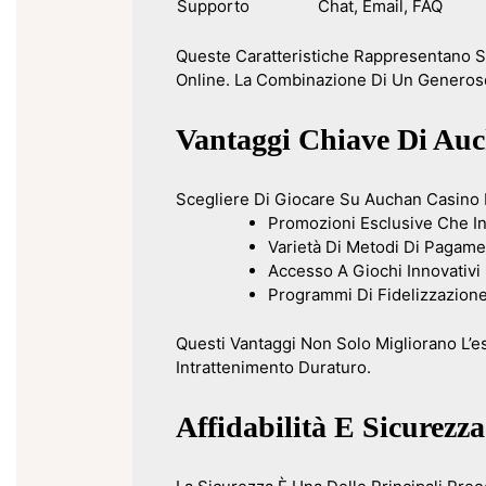
Supporto
Chat, Email, FAQ
Queste Caratteristiche Rappresentano S
Online. La Combinazione Di Un Generoso
Vantaggi Chiave Di Auc
Scegliere Di Giocare Su Auchan Casino It
Promozioni Esclusive Che In
Varietà Di Metodi Di Pagamen
Accesso A Giochi Innovativi 
Programmi Di Fidelizzazione 
Questi Vantaggi Non Solo Migliorano L’e
Intrattenimento Duraturo.
Affidabilità E Sicurezz