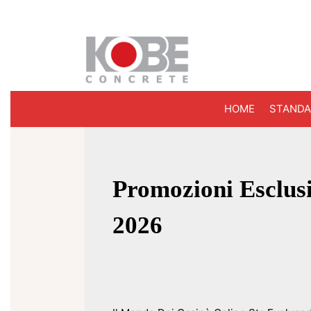
Skip
To
Content
A Prestressed Concrete Product Manufactur
Kobe Concrete
HOME
STANDA
Promozioni Esclusi
2026