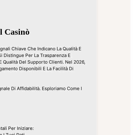
l Casinò
gnali Chiave Che Indicano La Qualità E
 Si Distingue Per La Trasparenza E
E Qualità Del Supporto Clienti. Nel 2026,
mento Disponibili E La Facilità Di
ale Di Affidabilità. Esploriamo Come I
li Per Iniziare:
 I Tuoi Dati.