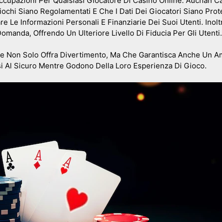
occupazioni Per Qualsiasi Giocatore Di Casinò Online. Auchan C
iochi Siano Regolamentati E Che I Dati Dei Giocatori Siano Prote
e Le Informazioni Personali E Finanziarie Dei Suoi Utenti. Inoltr
manda, Offrendo Un Ulteriore Livello Di Fiducia Per Gli Utenti.
e Non Solo Offra Divertimento, Ma Che Garantisca Anche Un A
rsi Al Sicuro Mentre Godono Della Loro Esperienza Di Gioco.