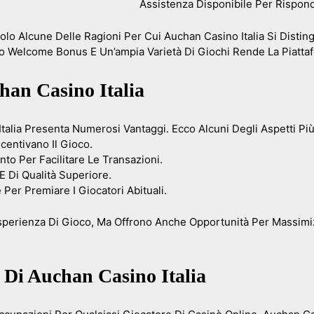
Assistenza Disponibile Per Rispon
olo Alcune Delle Ragioni Per Cui Auchan Casino Italia Si Dist
 Welcome Bonus E Un’ampia Varietà Di Giochi Rende La Piattafo
han Casino Italia
alia Presenta Numerosi Vantaggi. Ecco Alcuni Degli Aspetti Più 
centivano Il Gioco.
to Per Facilitare Le Transazioni.
E Di Qualità Superiore.
Per Premiare I Giocatori Abituali.
sperienza Di Gioco, Ma Offrono Anche Opportunità Per Massimiz
a Di Auchan Casino Italia