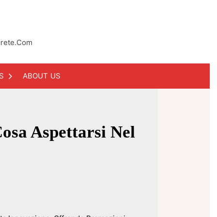
rete.com
S
ABOUT US
osa Aspettarsi Nel