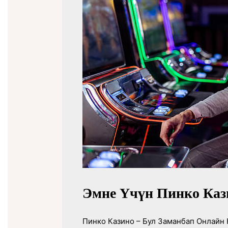
Эмне Үчүн Пинко Каз
Пинко Казино – Бул Заманбап Онлайн