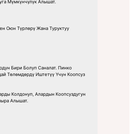
уга Мүмкүнчүлүк Алышат.
ен Оюн Түрлөрү Жана Туруктуу
дун Бири Болуп Саналат. Пинко
дай Төлөмдөрдү Иштетүү Үчүн Коопсуз
рды Колдонуп, Алардын Коопсуздугун
шыра Алышат.