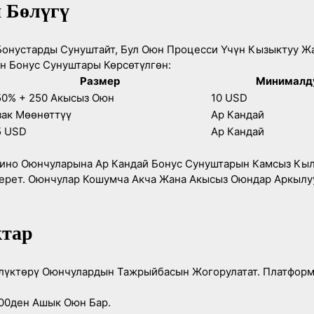
 Бөлүгү
Бонустарды Сунуштайт, Бул Оюн Процесси Үчүн Кызыктуу Жа
н Бонус Сунуштары Көрсөтүлгөн:
Размер
Минималду
50% + 250 Акысыз Оюн
10 USD
зак Мөөнөттүү
Ар Кандай
5 USD
Ар Кандай
зино Оюнчуларына Ар Кандай Бонус Сунуштарын Камсыз Кыл
рет. Оюнчулар Кошумча Акча Жана Акысыз Оюндар Аркылу
тар
үлүктөрү Оюнчулардын Тажрыйбасын Жогорулатат. Платфор
00ден Ашык Оюн Бар.