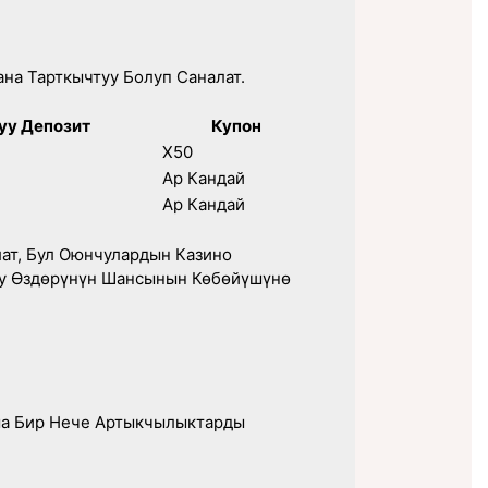
на Тарткычтуу Болуп Саналат.
у Депозит
Купон
X50
Ар Кандай
Ар Кандай
ат, Бул Оюнчулардын Казино
у Өздөрүнүн Шансынын Көбөйүшүнө
ма Бир Нече Артыкчылыктарды