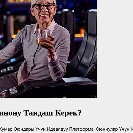
инону Тандаш Керек?
 Кумар Оюндары Үчүн Идеалдуу Платформа. Оюнчулар Үчүн 