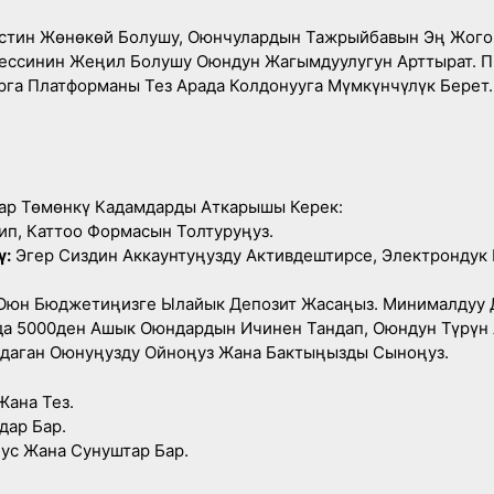
сстин Жөнөкөй Болушу, Оюнчулардын Тажрыйбавын Эң Жогор
цессинин Жеңил Болушу Оюндун Жагымдуулугун Арттырат. П
рга Платформаны Тез Арада Колдонууга Мүмкүнчүлүк Берет.
ар Төмөнкү Кадамдарды Аткарышы Керек:
ип, Каттоо Формасын Толтуруңуз.
ү:
Эгер Сиздин Аккаунтуңузду Активдештирсе, Электрондук
Оюн Бюджетиңизге Ылайык Депозит Жасаңыз. Минималдуу Д
а 5000ден Ашык Оюндардын Ичинен Тандап, Оюндун Түрүн 
даган Оюнуңузду Ойноңуз Жана Бактыңызды Сыноңуз.
ана Тез.
дар Бар.
ус Жана Сунуштар Бар.