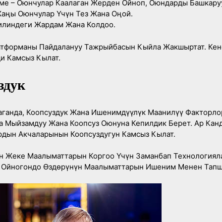
ме – Оюнчулар Каалаган Жерден Ойноп, Оюндарды Башкару
аңы Оюнчулар Үчүн Тез Жана Оңой.
илиндеги Жардам Жана Колдоо.
тформаны Пайдалануу Тажрыйбасын Кыйла Жакшыртат. Кен
и Камсыз Кылат.
здук
ганда, Коопсуздук Жана Ишенимдүүлүк Маанилүү Факторлор
га Мыйзамдуу Жана Коопсуз Оюнуна Кепилдик Берет. Ар Кан
рдын Акчаларынын Коопсуздугун Камсыз Кылат.
 Жеке Маалыматтарын Коргоо Үчүн Заманбап Технологияла
н Ойногондо Өздөрүнүн Маалыматтарын Ишеним Менен Тап