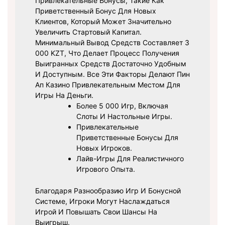
Привлекательные Бонусы, Такие Как
Приветственный Бонус Для Новых
Клиентов, Который Может Значительно
Увеличить Стартовый Капитал.
Минимальный Вывод Средств Составляет 3
000 KZT, Что Делает Процесс Получения
Выигранных Средств Достаточно Удобным
И Доступным. Все Эти Факторы Делают Пин
Ап Казино Привлекательным Местом Для
Игры На Деньги.
Более 5 000 Игр, Включая
Слоты И Настольные Игры.
Привлекательные
Приветственные Бонусы Для
Новых Игроков.
Лайв-Игры Для Реалистичного
Игрового Опыта.
Благодаря Разнообразию Игр И Бонусной
Системе, Игроки Могут Наслаждаться
Игрой И Повышать Свои Шансы На
Выигрыш.