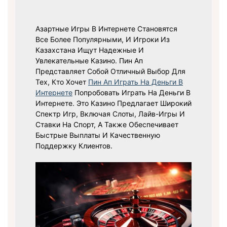
Азартные Игры В Интернете Становятся
Все Более Популярными, И Игроки Из
Казахстана Ищут Надежные И
Увлекательные Казино. Пин Ап
Представляет Собой Отличный Выбор Для
Тех, Кто Хочет
Пин Ап Играть На Деньги В
Интернете
Попробовать Играть На Деньги В
Интернете. Это Казино Предлагает Широкий
Спектр Игр, Включая Слоты, Лайв-Игры И
Ставки На Спорт, А Также Обеспечивает
Быстрые Выплаты И Качественную
Поддержку Клиентов.