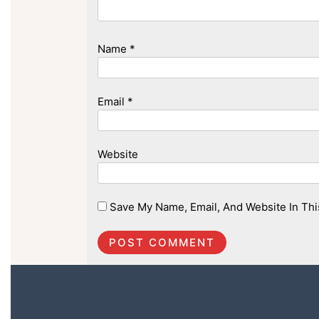
Name
*
Email
*
Website
Save My Name, Email, And Website In Th