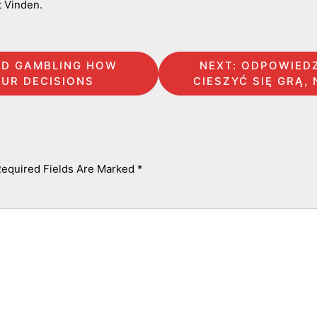
t Vinden.
ND GAMBLING HOW
NEXT:
ODPOWIEDZ
OUR DECISIONS
CIESZYĆ SIĘ GRĄ,
equired Fields Are Marked
*