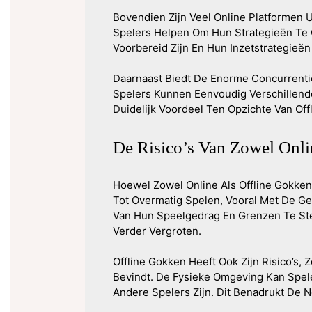
Bovendien Zijn Veel Online Platformen 
Spelers Helpen Om Hun Strategieën Te 
Voorbereid Zijn En Hun Inzetstrategieë
Daarnaast Biedt De Enorme Concurrenti
Spelers Kunnen Eenvoudig Verschillend
Duidelijk Voordeel Ten Opzichte Van Of
De Risico’s Van Zowel Onli
Hoewel Zowel Online Als Offline Gokken
Tot Overmatig Spelen, Vooral Met De Gem
Van Hun Speelgedrag En Grenzen Te Ste
Verder Vergroten.
Offline Gokken Heeft Ook Zijn Risico’s
Bevindt. De Fysieke Omgeving Kan Spele
Andere Spelers Zijn. Dit Benadrukt De