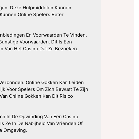
lingen. Deze Hulpmiddelen Kunnen
Kunnen Online Spelers Beter
anbiedingen En Voorwaarden Te Vinden.
unstige Voorwaarden. Dit Is Een
en Van Het Casino Dat Ze Bezoeken.
n Verbonden. Online Gokken Kan Leiden
ijk Voor Spelers Om Zich Bewust Te Zijn
an Online Gokken Kan Dit Risico
ich In De Opwinding Van Een Casino
s Ze In De Nabijheid Van Vrienden Of
De Omgeving.