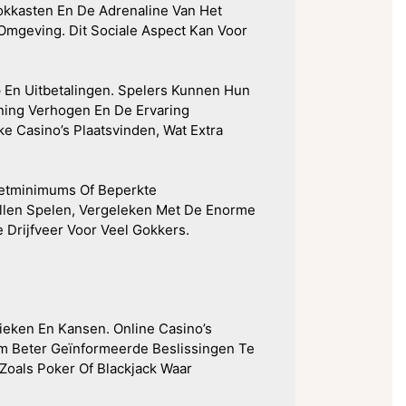
okkasten En De Adrenaline Van Het
 Omgeving. Dit Sociale Aspect Kan Voor
 En Uitbetalingen. Spelers Kunnen Hun
nning Verhogen En De Ervaring
e Casino’s Plaatsvinden, Wat Extra
zetminimums Of Beperkte
illen Spelen, Vergeleken Met De Enorme
e Drijfveer Voor Veel Gokkers.
ieken En Kansen. Online Casino’s
Om Beter Geïnformeerde Beslissingen Te
 Zoals Poker Of Blackjack Waar