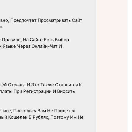
вно, Предпочтет Просматривать Сайт
и.
 Правило, На Сайте Есть Выбор
м Языке Через Онлайн-Чат И
ей Страны, И Это Также Относится К
платы При Регистрации И Вносить
тиве, Поскольку Вам Не Придется
нный Кошелек В Рублях, Поэтому Им Не