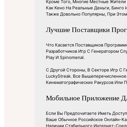
Кроме Того, Многие Местные Жители
Как Кено На Реальные Деньги, Бинго 
Также Довольно Популярны, При Этом
Лучшие Поставщики Прог
Что Касается Поставщиков Программ
Разработчиков Игр С Генератором Слу
Play И Spinomenal.
С Другой Стороны, В Секторе Игр С Г
LuckyStreak. Все Вышеперечисленное
Кинематографических Ракурсов Или 
Мобильное Приложение Дл
Если Вы Предпочитаете Иметь Доступ
Ваше Обычное Российское Онлайн-Ка
Наличии Стабильного Интернет-Соед