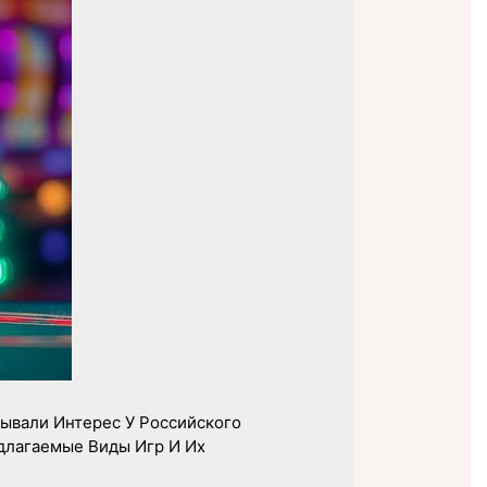
зывали Интерес У Российского
длагаемые Виды Игр И Их