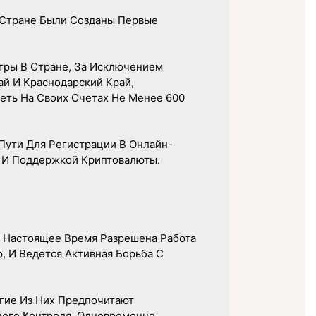
 Стране Были Созданы Первые
Игры В Стране, За Исключением
ай И Краснодарский Край,
еть На Своих Счетах Не Менее 600
Пути Для Регистрации В Онлайн-
в И Поддержкой Криптовалюты.
В Настоящее Время Разрешена Работа
, И Ведется Активная Борьба С
гие Из Них Предпочитают
ного Контроля, Одновременно