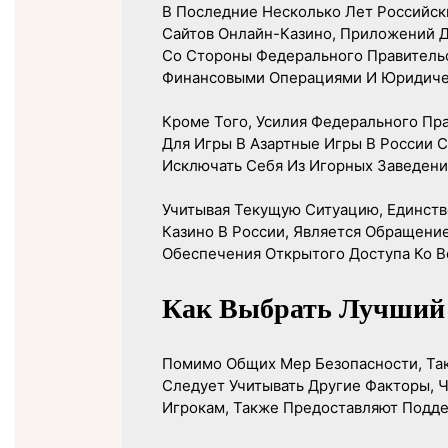
В Последние Несколько Лет Российс
Сайтов Онлайн-Казино, Приложений 
Со Стороны Федерального Правитель
Финансовыми Операциями И Юридичес
Кроме Того, Усилия Федерального Пр
Для Игры В Азартные Игры В России С
Исключать Себя Из Игорных Заведени
Учитывая Текущую Ситуацию, Единст
Казино В России, Является Обращен
Обеспечения Открытого Доступа Ко В
Как Выбрать Лучший 
Помимо Общих Мер Безопасности, Та
Следует Учитывать Другие Факторы, 
Игрокам, Также Предоставляют Подд