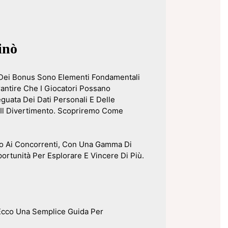
inò
re Dei Bonus Sono Elementi Fondamentali
rantire Che I Giocatori Possano
uata Dei Dati Personali E Delle
 Il Divertimento. Scopriremo Come
tto Ai Concorrenti, Con Una Gamma Di
ortunità Per Esplorare E Vincere Di Più.
 Ecco Una Semplice Guida Per