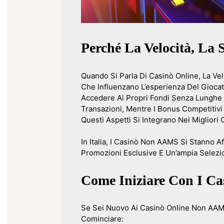
Perché La Velocità, La 
Quando Si Parla Di Casinò Online, La Ve
Che Influenzano L’esperienza Del Giocat
Accedere Ai Propri Fondi Senza Lunghe A
Transazioni, Mentre I Bonus Competitiv
Questi Aspetti Si Integrano Nei Miglior
In Italia, I Casinò Non AAMS Si Stanno 
Promozioni Esclusive E Un’ampia Selezio
Come Iniziare Con I Ca
Se Sei Nuovo Ai Casinò Online Non AAMS
Cominciare: