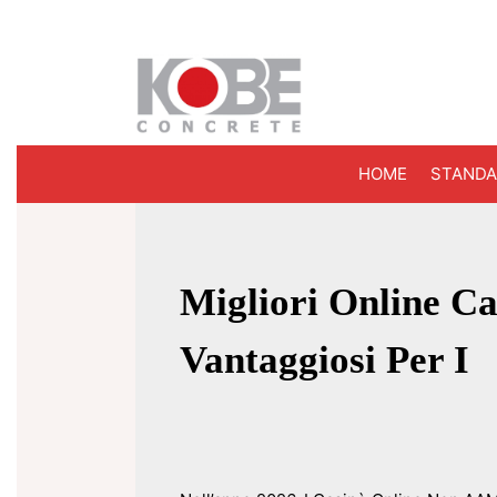
Skip
To
Content
A Prestressed Concrete Product Manufactur
Kobe Concrete
HOME
STANDA
Migliori Online C
Vantaggiosi Per I