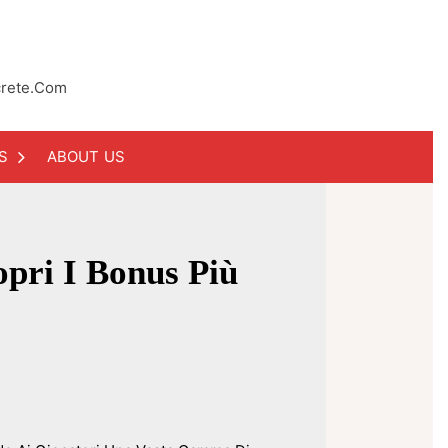
rete.com
S
ABOUT US
pri I Bonus Più