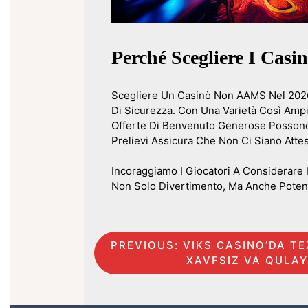
Perché Scegliere I Ca
Scegliere Un Casinò Non AAMS Nel 2026 
Di Sicurezza. Con Una Varietà Così Ampia
Offerte Di Benvenuto Generose Possono 
Prelievi Assicura Che Non Ci Siano Atte
Incoraggiamo I Giocatori A Considerare
Non Solo Divertimento, Ma Anche Potenzia
Post
PREVIOUS:
VIKS CASINO’DA TE
XAVFSIZ VA QULA
Navigation