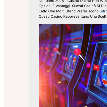
Nell’anno 2026, I Casinò Online Non AA
Opzioni E Vantaggi. Questi Casinò Si Dis
Fatto Che Molti Utenti Preferiscono
Sit
Questi Casinò Rappresentano Una Scelta 