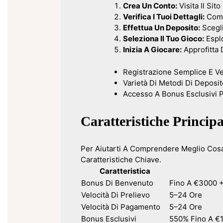
Crea Un Conto:
Visita Il Sit
Verifica I Tuoi Dettagli:
Compl
Effettua Un Deposito:
Scegli
Seleziona Il Tuo Gioco:
Esplo
Inizia A Giocare:
Approfitta 
Registrazione Semplice E Ve
Varietà Di Metodi Di Deposito
Accesso A Bonus Esclusivi Pe
Caratteristiche Princi
Per Aiutarti A Comprendere Meglio Cosa
Caratteristiche Chiave.
Caratteristica
Bonus Di Benvenuto
Fino A €3000 + 
Velocità Di Prelievo
5–24 Ore
Velocità Di Pagamento
5–24 Ore
Bonus Esclusivi
550% Fino A €