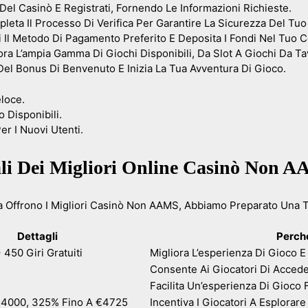
o Del Casinò E Registrati, Fornendo Le Informazioni Richieste.
eta Il Processo Di Verifica Per Garantire La Sicurezza Del Tuo
 Il Metodo Di Pagamento Preferito E Deposita I Fondi Nel Tuo C
ra L’ampia Gamma Di Giochi Disponibili, Da Slot A Giochi Da Ta
Del Bonus Di Benvenuto E Inizia La Tua Avventura Di Gioco.
loce.
 Disponibili.
r I Nuovi Utenti.
pali Dei Migliori Online Casinò Non 
 Offrono I Migliori Casinò Non AAMS, Abbiamo Preparato Una T
Dettagli
Perch
450 Giri Gratuiti
Migliora L’esperienza Di Gioco E
Consente Ai Giocatori Di Accede
Facilita Un’esperienza Di Gioco 
14000, 325% Fino A €4725
Incentiva I Giocatori A Esplorare