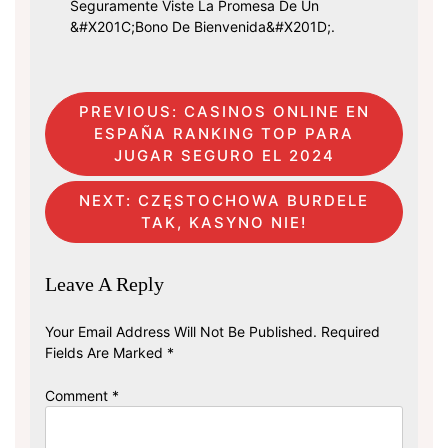
Seguramente Viste La Promesa De Un
&#x201C;bono De Bienvenida&#x201D;.
Post
PREVIOUS:
CASINOS ONLINE EN
ESPAÑA RANKING TOP PARA
Navigation
JUGAR SEGURO EL 2024
NEXT:
CZĘSTOCHOWA BURDELE
TAK, KASYNO NIE!
Leave A Reply
Your Email Address Will Not Be Published.
Required
Fields Are Marked
*
Comment
*