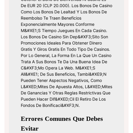
De EUR 20 (CLP 20.000). Los Bonos De Casino
Como Los Bonos De Lealtad Y Los Bonos De
Reembolso Te Traen Beneficios
Exponencialmente Mayores Conforme
M&#xE1;s Tiempo Juegues En Cada Casino.
Los Bonos De Casino Sin Dep&#xF3;sito Son
Promociones Ideales Para Obtener Dinero
Gratis Y Giros Gratis En Todo Tipo De Casinos.
Por Lo General, La Forma En La Que Un Casino
Trata A Sus Bonos Te Da Una Buena Idea De
C&#xF3;mo Opera La Web. M&#xE1;s
All&#xE1; De Sus Beneficios, Tambi&#xE9;n
Pueden Tener Aspectos Negativos, Como
L&#xED;mites De Apuesta Altos, L&#xED;mites
De Ganancias Y Otras Reglas Restrictivas Que
Pueden Hacer Dif&#xED;cil El Retiro De Los
Fondos De Bonificaci&#xF3;n.
Errores Comunes Que Debes
Evitar