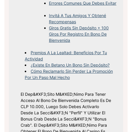
Errores Comunes Que Debes Evitar
Invitá A Tus Amigos Y Obtené
Recompensas
Giros Gratis Sin Depósito + 100
Giros Por Registro En Bono De
Bienvenida
Premios A La Lealtad: Beneficios Por Tu
Actividad
¿Existe En Betano Un Bono Sin Depósito?
Cómo Reclamarlo Sin Perder La Promoción
Por Un Paso Mal Hecho
El Dep&#xF3;sito M&#xED;nimo Para Tener
Acceso Al Bono De Bienvenida Completo Es De
CLP 10.000, Luego Solo Debes Activarlo
Desde La Secci&#xF3;n "Perfil" Y Utilizar El
Bonus Crab Desde La Secci&#xF3;n "Bonus
Crab". El Dep&#xF3;sito M&#xED;nimo Para
Obtener El Bono De Bienvenida Al Casino Es