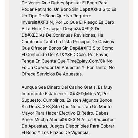
De Veces Que Debes Apostar El Bono Para
Poder Retirarlo. Un Bono Sin Dep&#xF3;sito Es
Un Tipo De Bono Que No Requiere
Inversi&#xF3;n, Por Lo Que El Riesgo Es Cero
A La Hora De Jugar. Despu&#xE9;s De
D&#xED;as De Continuas Revisiones, He
Cambiado Tanto La Lista Principal De Casinos
Que Ofrecen Bonos Sin Dep&#xF3;sito Como
El Contenido Del Art&#xED;culo. Por Favor,
Tenga En Cuenta Que Time2play.com/cl/ No
Es Un Operador De Apuestas Y, Por Tanto, No
Ofrece Servicios De Apuestas.
Aunque Sea Dinero Del Casino Gratis, Es Muy
Importante Establecer L&#xED;mites Y, Por
Supuesto, Cumplirlos. Existen Algunos Bonos
Sin Dep&#xF3;sito Que Necesitan Un Monto
Mayor Para Hacer Efectivo El Retiro. Debes
Poner Mucha Atenci&#xF3;n A Los Requisitos
De Apuestas, Juegos Disponibles Para Cobrar
El Bono Y Los Plazos De Vigencia.