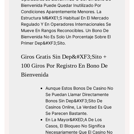
Bienvenida Puede Quedar Inutilizado Por
Condiciones Aparentemente Menores. La
Estructura M&#xE1;s Habitual En El Mercado
Regulado Y En Operadores Internacionales Se
Mueve En Rangos Reconocibles. Un Bono De
Bienvenida No Es Solo Un Porcentaje Sobre El
Primer Dep&#xF3;sito.
Giros Gratis Sin Dep&#xF3;sito +
100 Giros Por Registro En Bono De
Bienvenida
Aunque Estos Bonos De Casino No
Se Puedan Llamar Directamente
Bonos Sin Dep&#xF3;sito De
Casinos Online, La Verdad Es Que
Se Parecen Bastante.
En La Mayor&#xED;a De Los
Casos, El Bloqueo No Significa
Necesariamente Que El Casino No