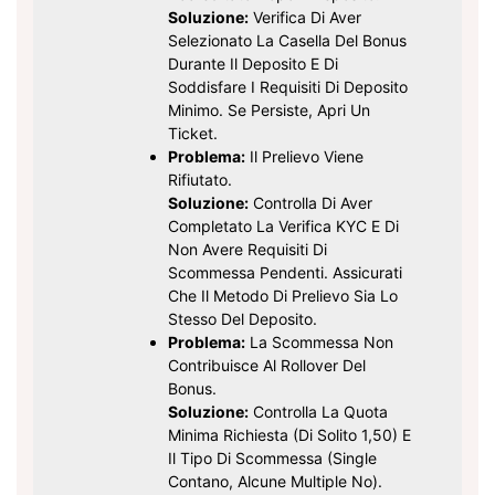
Soluzione:
Verifica Di Aver
Selezionato La Casella Del Bonus
Durante Il Deposito E Di
Soddisfare I Requisiti Di Deposito
Minimo. Se Persiste, Apri Un
Ticket.
Problema:
Il Prelievo Viene
Rifiutato.
Soluzione:
Controlla Di Aver
Completato La Verifica KYC E Di
Non Avere Requisiti Di
Scommessa Pendenti. Assicurati
Che Il Metodo Di Prelievo Sia Lo
Stesso Del Deposito.
Problema:
La Scommessa Non
Contribuisce Al Rollover Del
Bonus.
Soluzione:
Controlla La Quota
Minima Richiesta (di Solito 1,50) E
Il Tipo Di Scommessa (single
Contano, Alcune Multiple No).