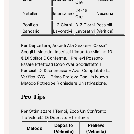
Ore
24-48
Neteller
Istantaneo
Nessuna
Ore
Bonifico
1-3 Giorni
3-7 Giorni
Possibili
Bancario
Lavorativi
Lavorativi
(verifica)
Per Depositare, Accedi Alla Sezione “Cassa”,
Scegli Il Metodo, Inserisci L’importo (minimo 10
€ Di Solito) E Conferma. I Prelievi Possono
Essere Effettuati Dopo Aver Soddisfatto I
Requisiti Di Scommessa E Aver Completato La
Verifica KYC. Il Primo Prelievo Con Un Nuovo
Metodo Potrebbe Richiedere Un’attivazione.
Pro Tips
Per Ottimizzare I Tempi, Ecco Un Confronto
Tra Velocità Di Deposito E Prelievo:
Deposito
Prelievo
Metodo
(velocità)
(velocità)