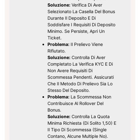
Soluzione:
Verifica Di Aver
Selezionato La Casella Del Bonus
Durante Il Deposito E Di
Soddisfare I Requisiti Di Deposito
Minimo. Se Persiste, Apri Un
Ticket.
Problema:
Il Prelievo Viene
Rifiutato.
Soluzione:
Controlla Di Aver
Completato La Verifica KYC E Di
Non Avere Requisiti Di
Scommessa Pendenti. Assicurati
Che Il Metodo Di Prelievo Sia Lo
Stesso Del Deposito.
Problema:
La Scommessa Non
Contribuisce Al Rollover Del
Bonus.
Soluzione:
Controlla La Quota
Minima Richiesta (di Solito 1,50) E
Il Tipo Di Scommessa (single
Contano, Alcune Multiple No).