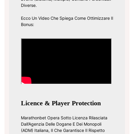
Diverse.
Ecco Un Video Che Spiega Come Ottimizzare Il
Bonus:
Licence & Player Protection
Marathonbet Opera Sotto Licenza Rilasciata
Dall’Agenzia Delle Dogane E Dei Monopoli
(ADM) Italiana, Il Che Garantisce Il Rispetto