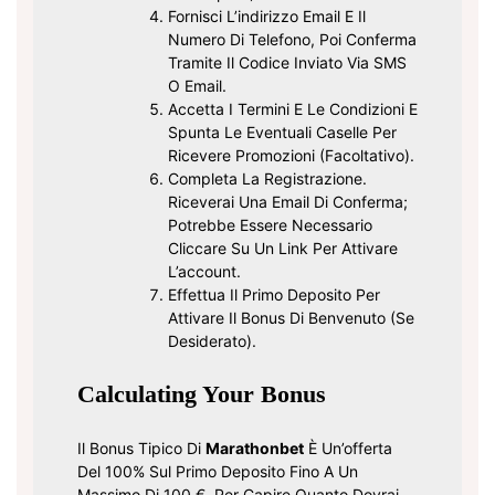
Fornisci L’indirizzo Email E Il
Numero Di Telefono, Poi Conferma
Tramite Il Codice Inviato Via SMS
O Email.
Accetta I Termini E Le Condizioni E
Spunta Le Eventuali Caselle Per
Ricevere Promozioni (facoltativo).
Completa La Registrazione.
Riceverai Una Email Di Conferma;
Potrebbe Essere Necessario
Cliccare Su Un Link Per Attivare
L’account.
Effettua Il Primo Deposito Per
Attivare Il Bonus Di Benvenuto (se
Desiderato).
Calculating Your Bonus
Il Bonus Tipico Di
Marathonbet
È Un’offerta
Del 100% Sul Primo Deposito Fino A Un
Massimo Di 100 €. Per Capire Quanto Dovrai