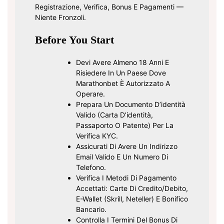
Registrazione, Verifica, Bonus E Pagamenti —
Niente Fronzoli.
Before You Start
Devi Avere Almeno 18 Anni E
Risiedere In Un Paese Dove
Marathonbet È Autorizzato A
Operare.
Prepara Un Documento D’identità
Valido (carta D’identità,
Passaporto O Patente) Per La
Verifica KYC.
Assicurati Di Avere Un Indirizzo
Email Valido E Un Numero Di
Telefono.
Verifica I Metodi Di Pagamento
Accettati: Carte Di Credito/debito,
E-Wallet (Skrill, Neteller) E Bonifico
Bancario.
Controlla I Termini Del Bonus Di