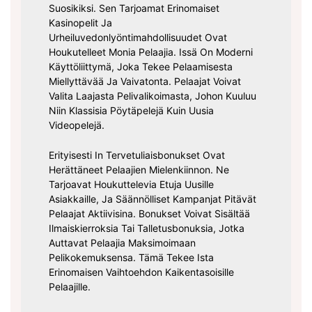
Suosikiksi. Sen Tarjoamat Erinomaiset
Kasinopelit Ja
Urheiluvedonlyöntimahdollisuudet Ovat
Houkutelleet Monia Pelaajia. Issä On Moderni
Käyttöliittymä, Joka Tekee Pelaamisesta
Miellyttävää Ja Vaivatonta. Pelaajat Voivat
Valita Laajasta Pelivalikoimasta, Johon Kuuluu
Niin Klassisia Pöytäpelejä Kuin Uusia
Videopelejä.
Erityisesti In Tervetuliaisbonukset Ovat
Herättäneet Pelaajien Mielenkiinnon. Ne
Tarjoavat Houkuttelevia Etuja Uusille
Asiakkaille, Ja Säännölliset Kampanjat Pitävät
Pelaajat Aktiivisina. Bonukset Voivat Sisältää
Ilmaiskierroksia Tai Talletusbonuksia, Jotka
Auttavat Pelaajia Maksimoimaan
Pelikokemuksensa. Tämä Tekee Ista
Erinomaisen Vaihtoehdon Kaikentasoisille
Pelaajille.