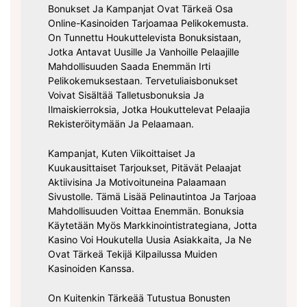
Bonukset Ja Kampanjat Ovat Tärkeä Osa
Online-Kasinoiden Tarjoamaa Pelikokemusta.
On Tunnettu Houkuttelevista Bonuksistaan,
Jotka Antavat Uusille Ja Vanhoille Pelaajille
Mahdollisuuden Saada Enemmän Irti
Pelikokemuksestaan. Tervetuliaisbonukset
Voivat Sisältää Talletusbonuksia Ja
Ilmaiskierroksia, Jotka Houkuttelevat Pelaajia
Rekisteröitymään Ja Pelaamaan.
Kampanjat, Kuten Viikoittaiset Ja
Kuukausittaiset Tarjoukset, Pitävät Pelaajat
Aktiivisina Ja Motivoituneina Palaamaan
Sivustolle. Tämä Lisää Pelinautintoa Ja Tarjoaa
Mahdollisuuden Voittaa Enemmän. Bonuksia
Käytetään Myös Markkinointistrategiana, Jotta
Kasino Voi Houkutella Uusia Asiakkaita, Ja Ne
Ovat Tärkeä Tekijä Kilpailussa Muiden
Kasinoiden Kanssa.
On Kuitenkin Tärkeää Tutustua Bonusten