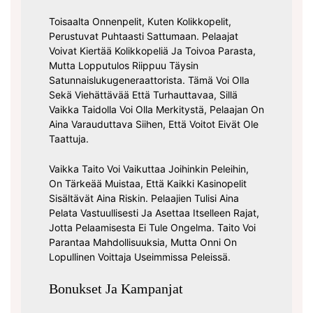
Toisaalta Onnenpelit, Kuten Kolikkopelit,
Perustuvat Puhtaasti Sattumaan. Pelaajat
Voivat Kiertää Kolikkopeliä Ja Toivoa Parasta,
Mutta Lopputulos Riippuu Täysin
Satunnaislukugeneraattorista. Tämä Voi Olla
Sekä Viehättävää Että Turhauttavaa, Sillä
Vaikka Taidolla Voi Olla Merkitystä, Pelaajan On
Aina Varauduttava Siihen, Että Voitot Eivät Ole
Taattuja.
Vaikka Taito Voi Vaikuttaa Joihinkin Peleihin,
On Tärkeää Muistaa, Että Kaikki Kasinopelit
Sisältävät Aina Riskin. Pelaajien Tulisi Aina
Pelata Vastuullisesti Ja Asettaa Itselleen Rajat,
Jotta Pelaamisesta Ei Tule Ongelma. Taito Voi
Parantaa Mahdollisuuksia, Mutta Onni On
Lopullinen Voittaja Useimmissa Peleissä.
Bonukset Ja Kampanjat