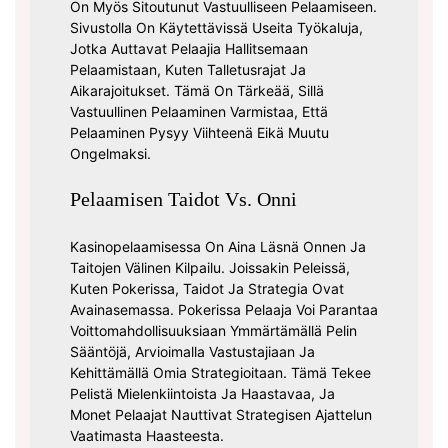
On Myös Sitoutunut Vastuulliseen Pelaamiseen.
Sivustolla On Käytettävissä Useita Työkaluja,
Jotka Auttavat Pelaajia Hallitsemaan
Pelaamistaan, Kuten Talletusrajat Ja
Aikarajoitukset. Tämä On Tärkeää, Sillä
Vastuullinen Pelaaminen Varmistaa, Että
Pelaaminen Pysyy Viihteenä Eikä Muutu
Ongelmaksi.
Pelaamisen Taidot Vs. Onni
Kasinopelaamisessa On Aina Läsnä Onnen Ja
Taitojen Välinen Kilpailu. Joissakin Peleissä,
Kuten Pokerissa, Taidot Ja Strategia Ovat
Avainasemassa. Pokerissa Pelaaja Voi Parantaa
Voittomahdollisuuksiaan Ymmärtämällä Pelin
Sääntöjä, Arvioimalla Vastustajiaan Ja
Kehittämällä Omia Strategioitaan. Tämä Tekee
Pelistä Mielenkiintoista Ja Haastavaa, Ja
Monet Pelaajat Nauttivat Strategisen Ajattelun
Vaatimasta Haasteesta.