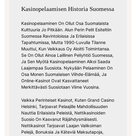
Kasinopelaamisen Historia Suomessa
Kasinopelaaminen On Ollut Osa Suomalaista
Kulttuuria Jo Pitkään. Alun Perin Pelit Esiteltiin
Suomessa Ravintoloissa Ja Erilaisissa
Tapahtumissa, Mutta 1990-Luvulla Tilanne
Muuttui, Kun Veikkaus Oy Aloitti Toimintansa.
Se On Ollut Ainoa Laillinen Peliyhtiö Suomessa,
Ja Sen Myötä Kasinopelaaminen Alkoi Saada
Laajempaa Suosiota. Nykyään Pelaaminen On
Osa Monen Suomalaisen Viihde-Elämää, Ja
Online-Kasinot Ovat Kasvattaneet
Merkittävästi Suosiotaan Viime Vuosina.
Vaikka Perinteiset Kasinot, Kuten Grand Casino
Helsinki, Tarjoavat Pelaajille Mahdollisuuden
Nauttia Erilaisista Peleistä, Nettikasinoiden
Suosio On Kasvanut Räjähdysmäisesti.
Nettikasinot Tarjoavat Laajan Valikoiman
Pelejä, Bonuksia Ja Käteviä Maksutapoja,