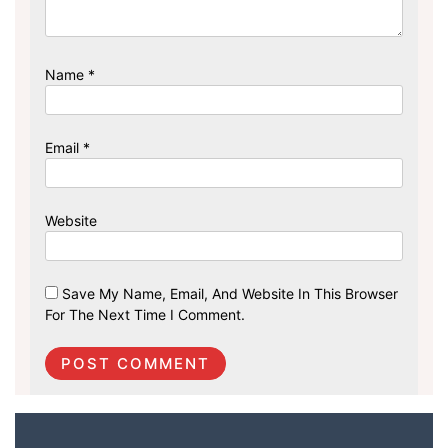
Name
*
Email
*
Website
Save My Name, Email, And Website In This Browser
For The Next Time I Comment.