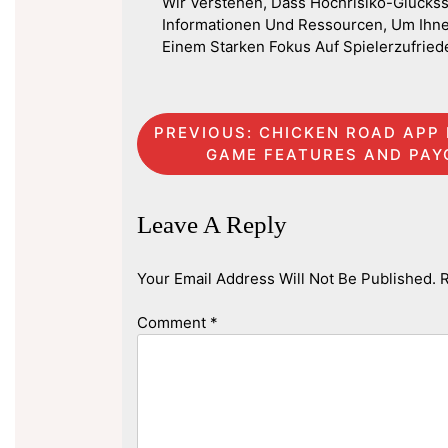
Wir Verstehen, Dass Hochrisiko-Glücks
Informationen Und Ressourcen, Um Ihne
Einem Starken Fokus Auf Spielerzufriede
Post
PREVIOUS:
CHICKEN ROAD APP 
GAME FEATURES AND PAY
Navigation
Leave A Reply
Your Email Address Will Not Be Published.
R
Comment
*