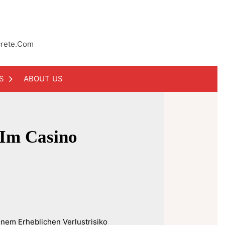
rete.com
S
ABOUT US
 Im Casino
nem Erheblichen Verlustrisiko