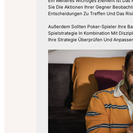
Ein Weiteres Wichtiges Element Ist Das P
Sie Die Aktionen Ihrer Gegner Beobacht
Entscheidungen Zu Treffen Und Das Risi
Außerdem Sollten Poker-Spieler Ihre Ban
Spielstrategie In Kombination Mit Diszi
Ihre Strategie Überprüfen Und Anpasse