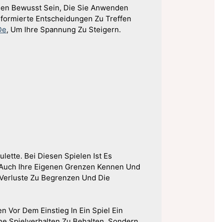
gien Bewusst Sein, Die Sie Anwenden
nformierte Entscheidungen Zu Treffen
de
, Um Ihre Spannung Zu Steigern.
ette. Bei Diesen Spielen Ist Es
en Auch Ihre Eigenen Grenzen Kennen Und
e Verluste Zu Begrenzen Und Die
n Vor Dem Einstieg In Ein Spiel Ein
ene Spielverhalten Zu Behalten, Sondern