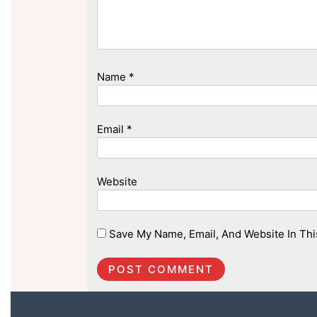
Name
*
Email
*
Website
Save My Name, Email, And Website In Th