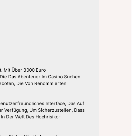
t. Mit Über 3000 Euro
, Die Das Abenteuer Im Casino Suchen.
geboten, Die Von Renommierten
Benutzerfreundliches Interface, Das Auf
ur Verfügung, Um Sicherzustellen, Dass
 In Der Welt Des Hochrisiko-