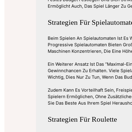
Ermöglicht Auch, Das Spiel Länger Zu Ge
Strategien Für Spielautomat
Beim Spielen An Spielautomaten Ist Es 
Progressive Spielautomaten Bieten Groß
Maschinen Konzentrieren, Die Eine Hö
Ein Weiterer Ansatz Ist Das “Maximal-E
Gewinnchancen Zu Erhalten. Viele Spiel
Wichtig, Dies Nur Zu Tun, Wenn Das Bud
Zudem Kann Es Vorteilhaft Sein, Freisp
Spielern Ermöglichen, Ohne Zusätzliche
Sie Das Beste Aus Ihrem Spiel Heraush
Strategien Für Roulette