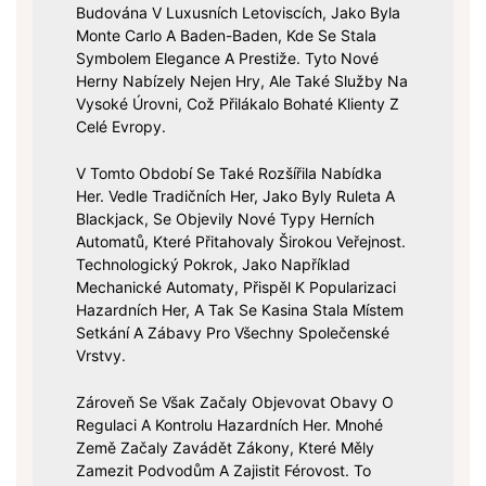
Budována V Luxusních Letoviscích, Jako Byla
Monte Carlo A Baden-Baden, Kde Se Stala
Symbolem Elegance A Prestiže. Tyto Nové
Herny Nabízely Nejen Hry, Ale Také Služby Na
Vysoké Úrovni, Což Přilákalo Bohaté Klienty Z
Celé Evropy.
V Tomto Období Se Také Rozšířila Nabídka
Her. Vedle Tradičních Her, Jako Byly Ruleta A
Blackjack, Se Objevily Nové Typy Herních
Automatů, Které Přitahovaly Širokou Veřejnost.
Technologický Pokrok, Jako Například
Mechanické Automaty, Přispěl K Popularizaci
Hazardních Her, A Tak Se Kasina Stala Místem
Setkání A Zábavy Pro Všechny Společenské
Vrstvy.
Zároveň Se Však Začaly Objevovat Obavy O
Regulaci A Kontrolu Hazardních Her. Mnohé
Země Začaly Zavádět Zákony, Které Měly
Zamezit Podvodům A Zajistit Férovost. To