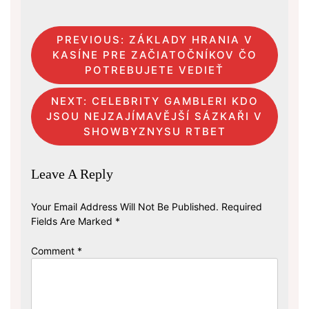
Post
PREVIOUS:
ZÁKLADY HRANIA V
KASÍNE PRE ZAČIATOČNÍKOV ČO
Navigation
POTREBUJETE VEDIEŤ
NEXT:
CELEBRITY GAMBLERI KDO
JSOU NEJZAJÍMAVĚJŠÍ SÁZKAŘI V
SHOWBYZNYSU RTBET
Leave A Reply
Your Email Address Will Not Be Published.
Required
Fields Are Marked
*
Comment
*