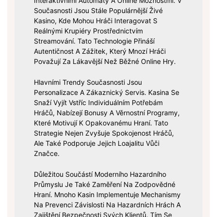
Interaktivními Automaty A Online Možnostmi. V
Současnosti Jsou Stále Populárnější Živé
Kasino, Kde Mohou Hráči Interagovat S
Reálnými Krupiéry Prostřednictvím
Streamování. Tato Technologie Přináší
Autentičnost A Zážitek, Který Mnozí Hráči
Považují Za Lákavější Než Běžné Online Hry.
Hlavními Trendy Současnosti Jsou
Personalizace A Zákaznický Servis. Kasina Se
Snaží Vyjít Vstříc Individuálním Potřebám
Hráčů, Nabízejí Bonusy A Věrnostní Programy,
Které Motivují K Opakovanému Hraní. Tato
Strategie Nejen Zvyšuje Spokojenost Hráčů,
Ale Také Podporuje Jejich Loajalitu Vůči
Značce.
Důležitou Součástí Moderního Hazardního
Průmyslu Je Také Zaměření Na Zodpovědné
Hraní. Mnoho Kasin Implementuje Mechanismy
Na Prevenci Závislosti Na Hazardních Hrách A
Zajištění Bezpečnosti Svých Klientů. Tím Se