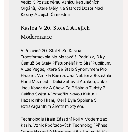
Vedlo K Postupnému Vzniku Regulačních
Orgánů, Které Měly Na Starosti Dozor Nad
Kasiny A Jejich Činnostmi.
Kasina V 20. Století A Jejich
Modernizace
V Polovině 20. Století Se Kasina
Transformovala Na Masovější Podniky, Díky
Čemuž Se Staly Přístupnější Pro Širší Publikum.
V Las Vegas, Které Se Stalo Synonymem Pro
Hazard, Vznikla Kasina, Jež Nabízela Rozsáhlé
Herní Možnosti I Další Zábavní Atrakce, Jako
Jsou Koncerty A Show. To Přilákalo Turisty Z
Celého Světa A Vytvořilo Novou Kulturu
Hazardního Hraní, Která Byla Spojena S
Extravagantním Životním Stylem.
Technologie Hrála Zásadní Roli V Modernizaci
Kasin. Vznik Počítačových Technologií Přinesl
Online Hazard A Nové Herní Platformy. Hráči