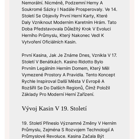
Nemorální. Nicméně, Podzemní Herny A
Soukromé Sázky I Nadále Prosperovaly. Ve 14.
Století Se Objevily První Herní Karty, Které
Daly Vzniknout Moderním Karetním Hrám. Tato
Doba Představovala Důležitý Krok V Evoluci
Herního Průmyslu, Který Nakonec Vedl K
Vytvoření Oficiálních Kasin.
První Kasina, Jak Je Známe Dnes, Vznikla V 17.
Století V Benátkách. Kasino Ridotto Bylo
Prvním Legálním Herním Domem, Který Měl
Vymezené Prostory A Pravidla. Tento Koncept
Rychle Inspiroval Další Města V Evropě A
Rozšířil Se Do Dalších Regionů, Čímž Položil
Základy Pro Moderní Herní Zařízení.
Vývoj Kasin V 19. Století
19. Století Přineslo Významné Změny V Herním
Průmyslu, Zejména S Rozvojem Technologií A
Průmyslové Revoluce. Kasina Začala Být