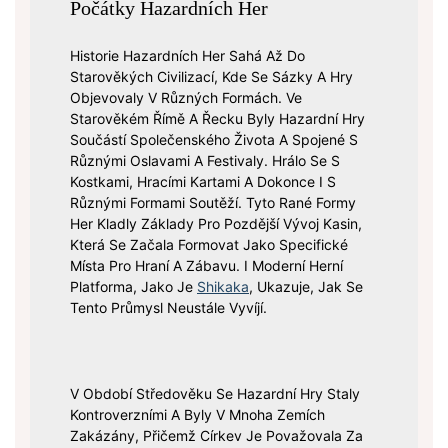
Počátky Hazardních Her
Historie Hazardních Her Sahá Až Do
Starověkých Civilizací, Kde Se Sázky A Hry
Objevovaly V Různých Formách. Ve
Starověkém Římě A Řecku Byly Hazardní Hry
Součástí Společenského Života A Spojené S
Různými Oslavami A Festivaly. Hrálo Se S
Kostkami, Hracími Kartami A Dokonce I S
Různými Formami Soutěží. Tyto Rané Formy
Her Kladly Základy Pro Pozdější Vývoj Kasin,
Která Se Začala Formovat Jako Specifické
Místa Pro Hraní A Zábavu. I Moderní Herní
Platforma, Jako Je
Shikaka
, Ukazuje, Jak Se
Tento Průmysl Neustále Vyvíjí.
V Období Středověku Se Hazardní Hry Staly
Kontroverzními A Byly V Mnoha Zemích
Zakázány, Přičemž Církev Je Považovala Za