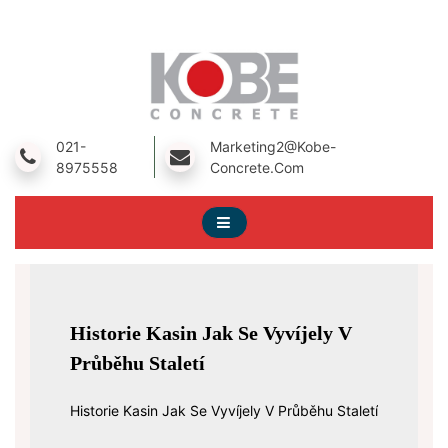
Skip
To
Content
A Prestressed Concrete Product Manufacturing Company
Kobe Concrete
021-
Marketing2@kobe-
8975558
Concrete.com
Historie Kasin Jak Se Vyvíjely V
Průběhu Staletí
Historie Kasin Jak Se Vyvíjely V Průběhu Staletí