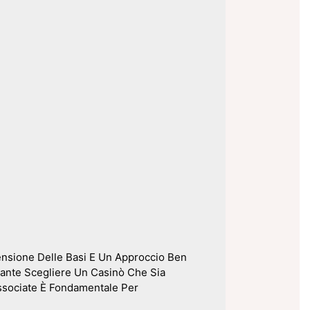
ensione Delle Basi E Un Approccio Ben
tante Scegliere Un Casinò Che Sia
 Associate È Fondamentale Per