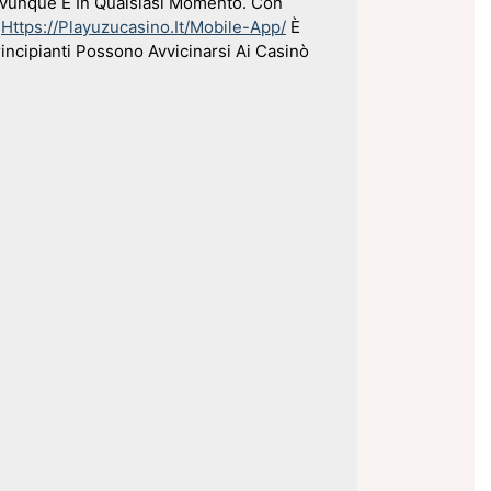
 Ovunque E In Qualsiasi Momento. Con
u
Https://playuzucasino.it/mobile-App/
È
incipianti Possono Avvicinarsi Ai Casinò