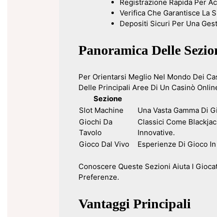
Registrazione Rapida Per A
Verifica Che Garantisce La 
Depositi Sicuri Per Una Gest
Panoramica Delle Sezio
Per Orientarsi Meglio Nel Mondo Dei Cas
Delle Principali Aree Di Un Casinò Onlin
Sezione
Slot Machine
Una Vasta Gamma Di Gi
Giochi Da
Classici Come Blackjac
Tavolo
Innovative.
Gioco Dal Vivo
Esperienze Di Gioco I
Conoscere Queste Sezioni Aiuta I Giocat
Preferenze.
Vantaggi Principali