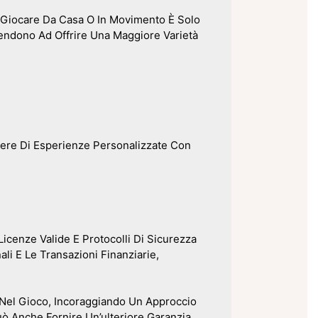
er Giocare Da Casa O In Movimento È Solo
Tendono Ad Offrire Una Maggiore Varietà
dere Di Esperienze Personalizzate Con
icenze Valide E Protocolli Di Sicurezza
ali E Le Transazioni Finanziarie,
e Nel Gioco, Incoraggiando Un Approccio
uò Anche Fornire Un’ulteriore Garanzia