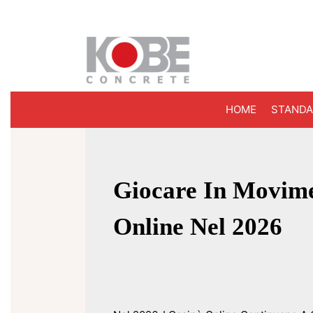
Skip
To
Content
A Prestressed Concrete Product Manufactur
Kobe Concrete
HOME
STANDA
Giocare In Movime
Online Nel 2026