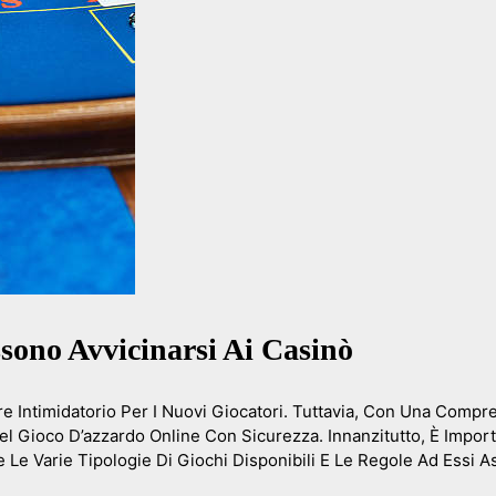
sono Avvicinarsi Ai Casinò
 Intimidatorio Per I Nuovi Giocatori. Tuttavia, Con Una Compr
l Gioco D’azzardo Online Con Sicurezza. Innanzitutto, È Impor
e Le Varie Tipologie Di Giochi Disponibili E Le Regole Ad Essi