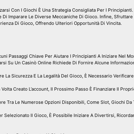
zarsi Con I Giochi È Una Strategia Consigliata Per I Principianti.
e Di Imparare Le Diverse Meccaniche Di Gioco. Infine, Sfruttar
rienza Di Gioco, Offrendo Ulteriori Opportunità Di Vincita.
lcuni Passaggi Chiave Per Aiutare I Principianti A Iniziare Nel M
rsi Su Un Casinò Online Richiede Di Fornire Alcune Informazio
re La Sicurezza E La Legalità Del Gioco, È Necessario Verificare
Volta Creato L’account, Il Prossimo Passo È Finanziare Il Propr
re Tra Le Numerose Opzioni Disponibili, Come Slot, Giochi Da T
 Selezionato Il Gioco, È Possibile Iniziare A Divertirsi, Rico