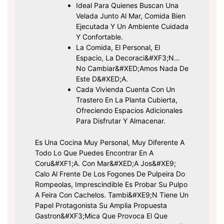
Ideal Para Quienes Buscan Una
Velada Junto Al Mar, Comida Bien
Ejecutada Y Un Ambiente Cuidada
Y Confortable.
La Comida, El Personal, El
Espacio, La Decoraci&#xF3;n…
No Cambiar&#xED;amos Nada De
Este D&#xED;a.
Cada Vivienda Cuenta Con Un
Trastero En La Planta Cubierta,
Ofreciendo Espacios Adicionales
Para Disfrutar Y Almacenar.
Es Una Cocina Muy Personal, Muy Diferente A
Todo Lo Que Puedes Encontrar En A
Coru&#xF1;a. Con Mar&#xED;a Jos&#xE9;
Calo Al Frente De Los Fogones De Pulpeira Do
Rompeolas, Imprescindible Es Probar Su Pulpo
A Feira Con Cachelos. Tambi&#xE9;n Tiene Un
Papel Protagonista Su Amplia Propuesta
Gastron&#xF3;mica Que Provoca El Que