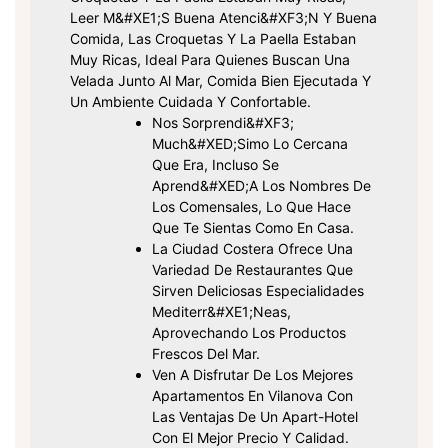
Leer M&#xE1;s Buena Atenci&#xF3;n Y Buena
Comida, Las Croquetas Y La Paella Estaban
Muy Ricas, Ideal Para Quienes Buscan Una
Velada Junto Al Mar, Comida Bien Ejecutada Y
Un Ambiente Cuidada Y Confortable.
Nos Sorprendi&#xF3;
Much&#xED;simo Lo Cercana
Que Era, Incluso Se
Aprend&#xED;a Los Nombres De
Los Comensales, Lo Que Hace
Que Te Sientas Como En Casa.
La Ciudad Costera Ofrece Una
Variedad De Restaurantes Que
Sirven Deliciosas Especialidades
Mediterr&#xE1;neas,
Aprovechando Los Productos
Frescos Del Mar.
Ven A Disfrutar De Los Mejores
Apartamentos En Vilanova Con
Las Ventajas De Un Apart-Hotel
Con El Mejor Precio Y Calidad.