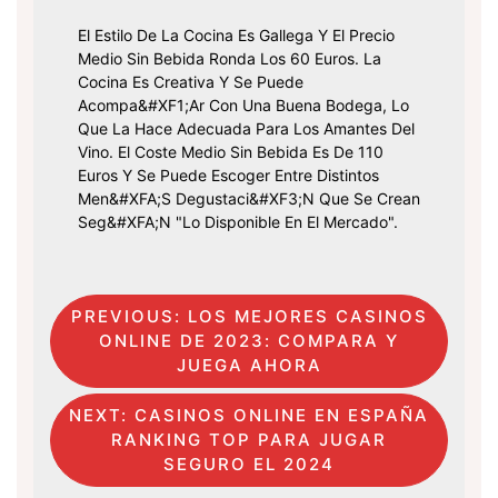
El Estilo De La Cocina Es Gallega Y El Precio
Medio Sin Bebida Ronda Los 60 Euros. La
Cocina Es Creativa Y Se Puede
Acompa&#xF1;ar Con Una Buena Bodega, Lo
Que La Hace Adecuada Para Los Amantes Del
Vino. El Coste Medio Sin Bebida Es De 110
Euros Y Se Puede Escoger Entre Distintos
Men&#xFA;s Degustaci&#xF3;n Que Se Crean
Seg&#xFA;n "lo Disponible En El Mercado".
Post
PREVIOUS:
LOS MEJORES CASINOS
ONLINE DE 2023: COMPARA Y
Navigation
JUEGA AHORA
NEXT:
CASINOS ONLINE EN ESPAÑA
RANKING TOP PARA JUGAR
SEGURO EL 2024