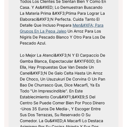
Todos Los Clientes Se Sientan Bien Y Como En
Casa. Y As&#xED; Lo Demuestran Buscando
La Materia Prima &#xF3;ptima Para Lograr La
Elaboraci&#xF3;n Perfecta. Cuida Tanto El
Detalle Que Incluso Prepara
Men&#xFA; Para
Grupos En La Pepa Jaleo
Un Arroz Para Los
Nigiris De Pescado Blanco Y Otro Para Los De
Pescado Azul.
Lo Mejor La Atenci&#xF3;n Y El Carpaccio De
Gamba Blanca, Espectacular &#x1F60D; En
Ella, Hay Propuestas Que Van Desde Un
Canel&#xF3;n De Galo Celta Hasta Un Arroz
De Choco, Un Usuzukuri De Corvina O Un Pan
Bao De Churrasco Que, Dice Macarfi, Ya Es
Todo "un Imprescindible". En Este
Establecimiento Coru&#xF1;&#xE9;s Del
Centro Se Puede Comer Bien Por Poco Dinero
-unos 35 Euros De Media-, Y Escoger Entre
Sus Dos Terrazas, Su Reservado O Su
Comedor. La Gu&#xED;a Macarfi Lo Destaca
Asimismo Por Su Cocina Abierta Y Sus Dos