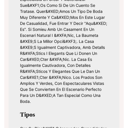
Sue&#xF1;os Como Si De Un Cuento Se
Tratase. Quer&#xED;amos Un Tipo De Boda
Muy Diferente Y Ca&#xED;mos En Este Lugar
De Casualidad, Fue Entrar Y Decir "aqu&#xED;
Es". Si Somieu Amb Un Casament En Un
Escenari Natural I &#xFA;nic, La Baumeta
&#xE9;s La Millor Opci&#xF3;. La Casa
&#xE9;s Igualment Captivadora, Amb Detalls
R&#xFA;stics I Elegants Que Li Donen Un
Car&#xE0;cter &#xFA;nic. La Casa Es
Igualmente Cautivadora, Con Detalles
R&#xFA;sticos Y Elegantes Que Le Dan Un
Car&#xE1;cter &#xFA;nico. Los Prados Son
Amplios Y Verdes, Con Espectaculares Vistas
Que Se Convierten En El Escenario Perfecto
Para Un D&#xED;a Tan Especial Como Una
Boda.
Tipos