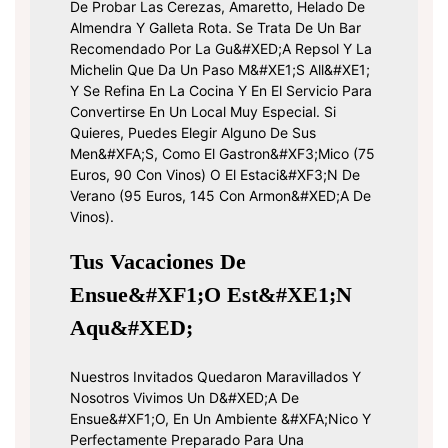
De Probar Las Cerezas, Amaretto, Helado De
Almendra Y Galleta Rota. Se Trata De Un Bar
Recomendado Por La Gu&#xED;a Repsol Y La
Michelin Que Da Un Paso M&#xE1;s All&#xE1;
Y Se Refina En La Cocina Y En El Servicio Para
Convertirse En Un Local Muy Especial. Si
Quieres, Puedes Elegir Alguno De Sus
Men&#xFA;s, Como El Gastron&#xF3;mico (75
Euros, 90 Con Vinos) O El Estaci&#xF3;n De
Verano (95 Euros, 145 Con Armon&#xED;a De
Vinos).
Tus Vacaciones De
Ensue&#xF1;o Est&#xE1;n
Aqu&#xED;
Nuestros Invitados Quedaron Maravillados Y
Nosotros Vivimos Un D&#xED;a De
Ensue&#xF1;o, En Un Ambiente &#xFA;nico Y
Perfectamente Preparado Para Una