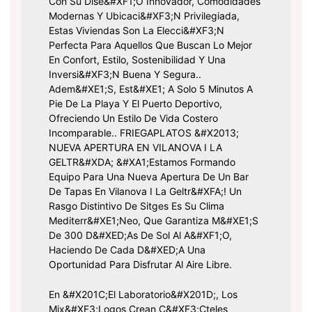
Con Su Dise&#xF1;o Innovador, Comodidades
Modernas Y Ubicaci&#xF3;n Privilegiada,
Estas Viviendas Son La Elecci&#xF3;n
Perfecta Para Aquellos Que Buscan Lo Mejor
En Confort, Estilo, Sostenibilidad Y Una
Inversi&#xF3;n Buena Y Segura..
Adem&#xE1;s, Est&#xE1; A Solo 5 Minutos A
Pie De La Playa Y El Puerto Deportivo,
Ofreciendo Un Estilo De Vida Costero
Incomparable.. FRIEGAPLATOS &#x2013;
NUEVA APERTURA EN VILANOVA I LA
GELTR&#xDA; &#xA1;Estamos Formando
Equipo Para Una Nueva Apertura De Un Bar
De Tapas En Vilanova I La Geltr&#xFA;! Un
Rasgo Distintivo De Sitges Es Su Clima
Mediterr&#xE1;neo, Que Garantiza M&#xE1;s
De 300 D&#xED;as De Sol Al A&#xF1;o,
Haciendo De Cada D&#xED;a Una
Oportunidad Para Disfrutar Al Aire Libre.
En &#x201C;El Laboratorio&#x201D;, Los
Mix&#xF3;logos Crean C&#xF3;cteles