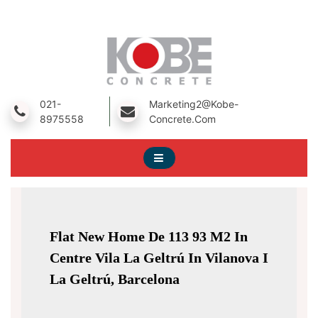
Skip
To
Content
A Prestressed Concrete Product Manufacturing Company
Kobe Concrete
021-
Marketing2@kobe-
8975558
Concrete.com
Flat New Home De 113 93 M2 In
Centre Vila La Geltrú In Vilanova I
La Geltrú, Barcelona