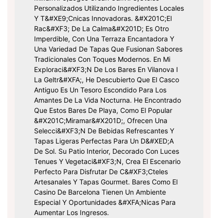
Personalizados Utilizando Ingredientes Locales
Y T&#xE9;cnicas Innovadoras. &#x201C;El
Rac&#xF3; De La Calma&#x201D; Es Otro
Imperdible, Con Una Terraza Encantadora Y
Una Variedad De Tapas Que Fusionan Sabores
Tradicionales Con Toques Modernos. En Mi
Exploraci&#xF3;n De Los Bares En Vilanova I
La Geltr&#xFA;, He Descubierto Que El Casco
Antiguo Es Un Tesoro Escondido Para Los
Amantes De La Vida Nocturna. He Encontrado
Que Estos Bares De Playa, Como El Popular
&#x201C;Miramar&#x201D;, Ofrecen Una
Selecci&#xF3;n De Bebidas Refrescantes Y
Tapas Ligeras Perfectas Para Un D&#xED;a
De Sol. Su Patio Interior, Decorado Con Luces
Tenues Y Vegetaci&#xF3;n, Crea El Escenario
Perfecto Para Disfrutar De C&#xF3;cteles
Artesanales Y Tapas Gourmet. Bares Como El
Casino De Barcelona Tienen Un Ambiente
Especial Y Oportunidades &#xFA;nicas Para
Aumentar Los Ingresos.