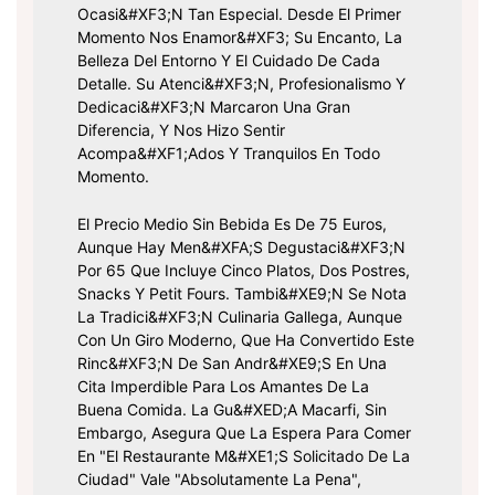
Ocasi&#xF3;n Tan Especial. Desde El Primer
Momento Nos Enamor&#xF3; Su Encanto, La
Belleza Del Entorno Y El Cuidado De Cada
Detalle. Su Atenci&#xF3;n, Profesionalismo Y
Dedicaci&#xF3;n Marcaron Una Gran
Diferencia, Y Nos Hizo Sentir
Acompa&#xF1;ados Y Tranquilos En Todo
Momento.
El Precio Medio Sin Bebida Es De 75 Euros,
Aunque Hay Men&#xFA;s Degustaci&#xF3;n
Por 65 Que Incluye Cinco Platos, Dos Postres,
Snacks Y Petit Fours. Tambi&#xE9;n Se Nota
La Tradici&#xF3;n Culinaria Gallega, Aunque
Con Un Giro Moderno, Que Ha Convertido Este
Rinc&#xF3;n De San Andr&#xE9;s En Una
Cita Imperdible Para Los Amantes De La
Buena Comida. La Gu&#xED;a Macarfi, Sin
Embargo, Asegura Que La Espera Para Comer
En "el Restaurante M&#xE1;s Solicitado De La
Ciudad" Vale "absolutamente La Pena",