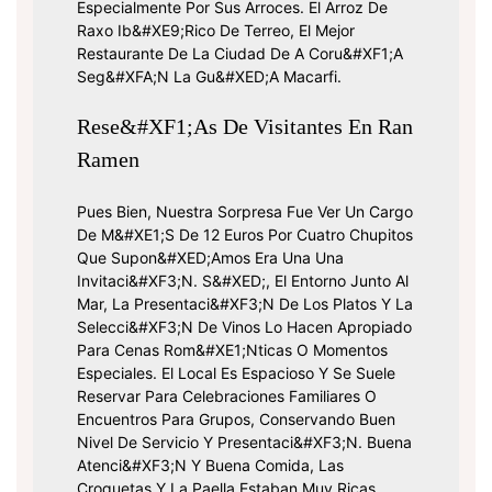
Especialmente Por Sus Arroces. El Arroz De
Raxo Ib&#xE9;rico De Terreo, El Mejor
Restaurante De La Ciudad De A Coru&#xF1;a
Seg&#xFA;n La Gu&#xED;a Macarfi.
Rese&#xF1;as De Visitantes En Ran
Ramen
Pues Bien, Nuestra Sorpresa Fue Ver Un Cargo
De M&#xE1;s De 12 Euros Por Cuatro Chupitos
Que Supon&#xED;amos Era Una Una
Invitaci&#xF3;n. S&#xED;, El Entorno Junto Al
Mar, La Presentaci&#xF3;n De Los Platos Y La
Selecci&#xF3;n De Vinos Lo Hacen Apropiado
Para Cenas Rom&#xE1;nticas O Momentos
Especiales. El Local Es Espacioso Y Se Suele
Reservar Para Celebraciones Familiares O
Encuentros Para Grupos, Conservando Buen
Nivel De Servicio Y Presentaci&#xF3;n. Buena
Atenci&#xF3;n Y Buena Comida, Las
Croquetas Y La Paella Estaban Muy Ricas,