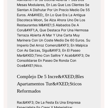
Mesas Modulares, En Las Que Los Clientes Se
Sientan A Disfrutar Por Un Precio Medio De 55
Euros. Ah&#xED;, En Lo Que Era La Antigua
Discoteca Moon, Se Alza Ahora Uno De Los
Restaurantes M&#xE1;s Alabados De A
Coru&#xF1;a, Que Destaca Por Una Hermosa
Terraza Abierta Al Mar Y Una Carta Muy
Marinera Con Un Coste Medio De 60 Euros. Su
Imperio Del Arroz Comenz&#xF3; En Malpica
Con As Garzas, Sigui&#xF3; En El Paseo
Mar&#xED;timo Con Salitre Y Acab&#xF3; De
Consolidarse En Paseo De Ronda Con
Oce&#xE1;nico.
Complejo De 5 Incre&#xED;bles
Apartamentos Tur&#xED;sticos
Reformados
Rac&#xF3; De La Festa Es Una Empresa
Especialista En Crear Y Materializar