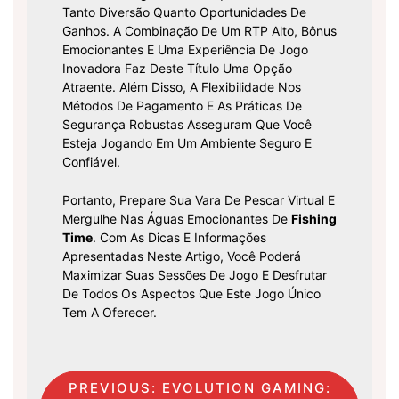
Tanto Diversão Quanto Oportunidades De
Ganhos. A Combinação De Um RTP Alto, Bônus
Emocionantes E Uma Experiência De Jogo
Inovadora Faz Deste Título Uma Opção
Atraente. Além Disso, A Flexibilidade Nos
Métodos De Pagamento E As Práticas De
Segurança Robustas Asseguram Que Você
Esteja Jogando Em Um Ambiente Seguro E
Confiável.
Portanto, Prepare Sua Vara De Pescar Virtual E
Mergulhe Nas Águas Emocionantes De
Fishing
Time
. Com As Dicas E Informações
Apresentadas Neste Artigo, Você Poderá
Maximizar Suas Sessões De Jogo E Desfrutar
De Todos Os Aspectos Que Este Jogo Único
Tem A Oferecer.
Post
PREVIOUS:
EVOLUTION GAMING: