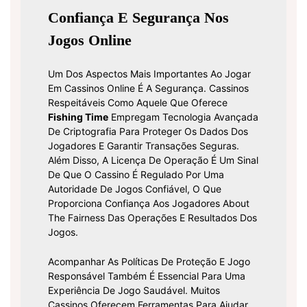
Confiança E Segurança Nos
Jogos Online
Um Dos Aspectos Mais Importantes Ao Jogar
Em Cassinos Online É A Segurança. Cassinos
Respeitáveis Como Aquele Que Oferece
Fishing Time
Empregam Tecnologia Avançada
De Criptografia Para Proteger Os Dados Dos
Jogadores E Garantir Transações Seguras.
Além Disso, A Licença De Operação É Um Sinal
De Que O Cassino É Regulado Por Uma
Autoridade De Jogos Confiável, O Que
Proporciona Confiança Aos Jogadores About
The Fairness Das Operações E Resultados Dos
Jogos.
Acompanhar As Políticas De Proteção E Jogo
Responsável Também É Essencial Para Uma
Experiência De Jogo Saudável. Muitos
Cassinos Oferecem Ferramentas Para Ajudar