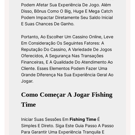
Podem Afetar Sua Experiência De Jogo. Além
Disso, Bônus Como O Big, Huge E Mega Catch
Podem Impactar Diretamente Seu Saldo Inicial
E Suas Chances De Ganho.
Portanto, Ao Escolher Um Cassino Online, Leve
Em Consideração Os Seguintes Fatores: A
Reputação Do Cassino, A Variedade De Jogos
Oferecidos, A Segurança Nas Transações
Financeiras, E A Qualidade Do Atendimento Ao
Cliente. Esses Elementos Podem Fazer Uma
Grande Diferença Na Sua Experiência Geral Ao
Jogar.
Como Começar A Jogar Fishing
Time
Iniciar Suas Sessões Em
Fishing Time
É
Simples E Direto. Siga Este Guia Passo A Passo
Para Garantir Uma Experiência Tranquila E