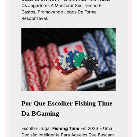
Os Jogadores A Monitorar Seu Tempo E
Gastos, Promovendo Jogos De Forma
Responsável.
Por Que Escolher Fishing Time
Da BGaming
Escolher Jogar
Fishing Time
Em 2026 É Uma
Decisão Inteligente Para Aqueles Que Buscam