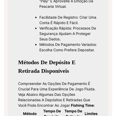
“Play” E Aproveite A Emoção Da
Pescaria Virtual.
Facilidade De Registro: Criar Uma
Conta É Rápido E Fácil.
Verificação Rápida: Processos De
Segurança Ajudam A Proteger
Seus Dados.
Métodos De Pagamento Variados:
Escolha Como Prefere Depositar.
Métodos De Depósito E
Retirada Disponíveis
Compreender As Opções De Pagamento É
Crucial Para Uma Experiência De Jogo Fluida.
Veja Abaixo Algumas Das Opções
Relacionadas A Depósitos E Retiradas Que
Você Pode Encontrar Ao Jogar
Fishing Time
:
Tempo De
Tempo De
Método
Limites