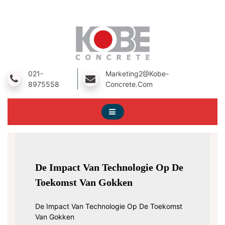
Skip
To
Content
A Prestressed Concrete Product Manufacturing Company
Kobe Concrete
021-
Marketing2@kobe-
8975558
Concrete.com
De Impact Van Technologie Op De
Toekomst Van Gokken
De Impact Van Technologie Op De Toekomst
Van Gokken