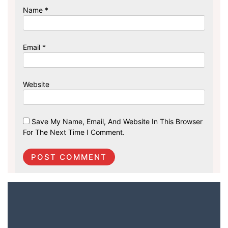
Name
*
Email
*
Website
Save My Name, Email, And Website In This Browser
For The Next Time I Comment.