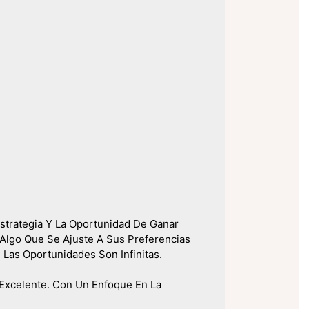
strategia Y La Oportunidad De Ganar
Algo Que Se Ajuste A Sus Preferencias
Las Oportunidades Son Infinitas.
Excelente. Con Un Enfoque En La