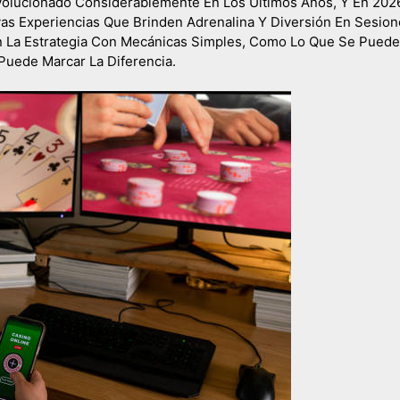
olucionado Considerablemente En Los Últimos Años, Y En 2026
s Experiencias Que Brinden Adrenalina Y Diversión En Sesion
 La Estrategia Con Mecánicas Simples, Como Lo Que Se Puede
uede Marcar La Diferencia.