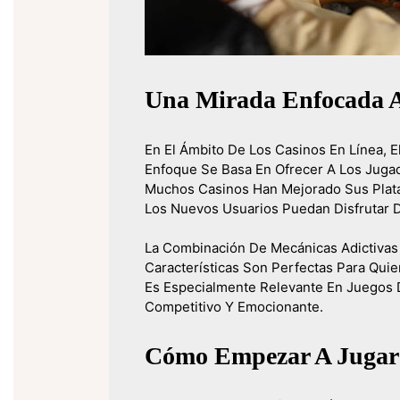
Una Mirada Enfocada A 
En El Ámbito De Los Casinos En Línea, E
Enfoque Se Basa En Ofrecer A Los Jugad
Muchos Casinos Han Mejorado Sus Plata
Los Nuevos Usuarios Puedan Disfrutar 
La Combinación De Mecánicas Adictivas
Características Son Perfectas Para Qui
Es Especialmente Relevante En Juegos D
Competitivo Y Emocionante.
Cómo Empezar A Jugar