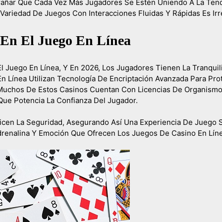
trañar Que Cada Vez Más Jugadores Se Estén Uniendo A La Tend
 Variedad De Juegos Con Interacciones Fluidas Y Rápidas Es Irre
 En El Juego En Línea
El Juego En Línea, Y En 2026, Los Jugadores Tienen La Tranqui
n Línea Utilizan Tecnología De Encriptación Avanzada Para Pro
Muchos De Estos Casinos Cuentan Con Licencias De Organismo
Que Potencia La Confianza Del Jugador.
oricen La Seguridad, Asegurando Así Una Experiencia De Juego 
Adrenalina Y Emoción Que Ofrecen Los Juegos De Casino En Lín