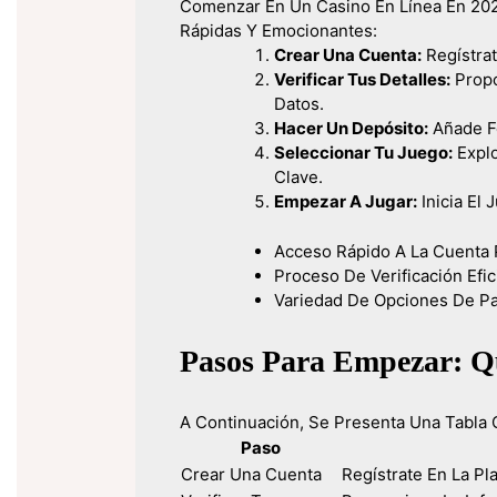
Comenzar En Un Casino En Línea En 2026
Rápidas Y Emocionantes:
Crear Una Cuenta:
Regístra
Verificar Tus Detalles:
Propo
Datos.
Hacer Un Depósito:
Añade Fo
Seleccionar Tu Juego:
Explo
Clave.
Empezar A Jugar:
Inicia El
Acceso Rápido A La Cuenta 
Proceso De Verificación Efi
Variedad De Opciones De Pag
Pasos Para Empezar: Q
A Continuación, Se Presenta Una Tabla
Paso
Crear Una Cuenta
Regístrate En La Pl