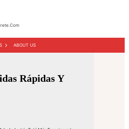
rete.com
S
ABOUT US
idas Rápidas Y