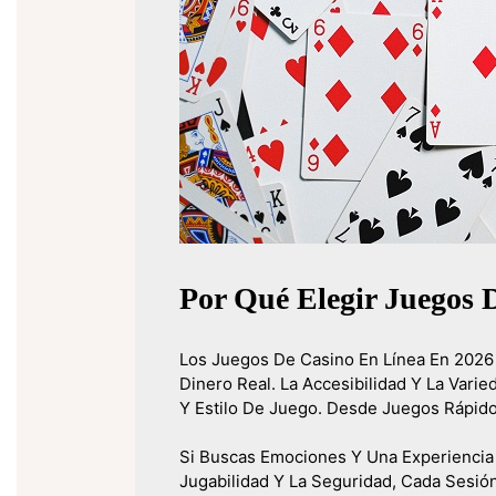
Por Qué Elegir Juegos 
Los Juegos De Casino En Línea En 2026 
Dinero Real. La Accesibilidad Y La Var
Y Estilo De Juego. Desde Juegos Rápido
Si Buscas Emociones Y Una Experiencia
Jugabilidad Y La Seguridad, Cada Sesió