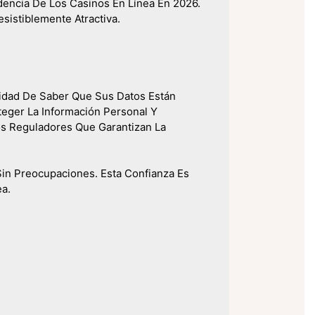
encia De Los Casinos En Línea En 2026.
sistiblemente Atractiva.
lidad De Saber Que Sus Datos Están
teger La Información Personal Y
s Reguladores Que Garantizan La
Sin Preocupaciones. Esta Confianza Es
ea.