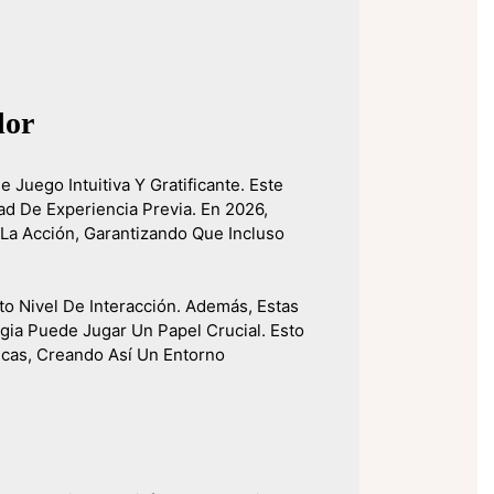
dor
Juego Intuitiva Y Gratificante. Este
ad De Experiencia Previa. En 2026,
a Acción, Garantizando Que Incluso
 Nivel De Interacción. Además, Estas
gia Puede Jugar Un Papel Crucial. Esto
icas, Creando Así Un Entorno