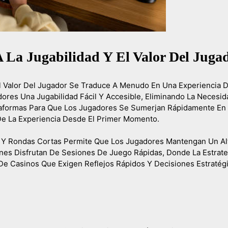
La Jugabilidad Y El Valor Del Juga
l Valor Del Jugador Se Traduce A Menudo En Una Experiencia De 
ores Una Jugabilidad Fácil Y Accesible, Eliminando La Necesid
formas Para Que Los Jugadores Se Sumerjan Rápidamente En L
De La Experiencia Desde El Primer Momento.
 Y Rondas Cortas Permite Que Los Jugadores Mantengan Un Alto
enes Disfrutan De Sesiones De Juego Rápidas, Donde La Estrate
e Casinos Que Exigen Reflejos Rápidos Y Decisiones Estratég