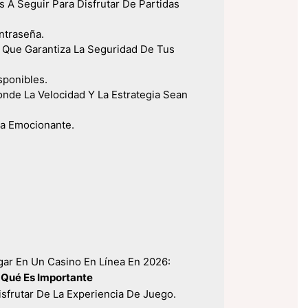
 A Seguir Para Disfrutar De Partidas
ntraseña.
o Que Garantiza La Seguridad De Tus
ponibles.
nde La Velocidad Y La Estrategia Sean
ia Emocionante.
ar En Un Casino En Línea En 2026:
 Qué Es Importante
isfrutar De La Experiencia De Juego.