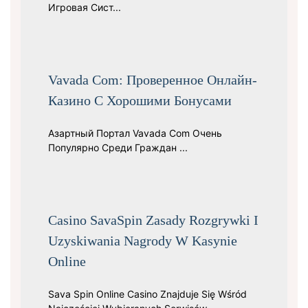
Игровая Сист...
Vavada Com: Проверенное Онлайн-
Казино С Хорошими Бонусами
Азартный Портал Vavada Com Очень
Популярно Среди Граждан ...
Casino SavaSpin Zasady Rozgrywki I
Uzyskiwania Nagrody W Kasynie
Online
Sava Spin Online Casino Znajduje Się Wśród