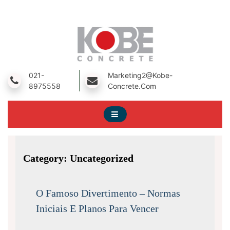
Skip
To
Content
A Prestressed Concrete Product Manufacturing Company
Kobe Concrete
021-
Marketing2@kobe-
8975558
Concrete.com
Category:
Uncategorized
O Famoso Divertimento – Normas
Iniciais E Planos Para Vencer