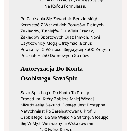
Na Końcu Formularza.
Po Zapisaniu Się Zawodnik Będzie Mógł
Korzystać Z Wszystkich Bonusów, Płatnych
Zakładów, Turniejów Dla Wielu Graczy,
Zakładów Sportowych Oraz Innych. Nowi
Użytkownicy Mogą Otrzymać „Bonus
Powitalny” O Wartości Sięgającej 7500 Złotych
Polskich + 250 Darmowych Spinów.
Autoryzacja Do Konta
Osobistego SavaSpin
Sava Spin Login Do Konta To Prosty
Procedura, Który Zabiera Mniej Więcej
Kilkadziesiąt Sekund. Dostęp Jest Dostępna
Natychmiast Po Zarejestrowaniu Profilu
Osobistego. Da Się Wejść Na Stronę, Stosując
Się W Myśl Wskazanymi Wskazówkami:
Otwórz Serwis.