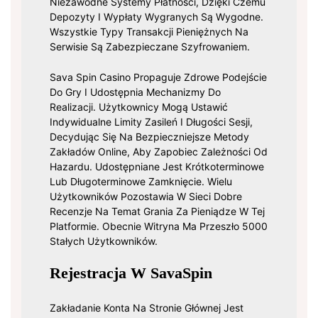
Niezawodne Systemy Płatności, Dzięki Czemu
Depozyty I Wypłaty Wygranych Są Wygodne.
Wszystkie Typy Transakcji Pieniężnych Na
Serwisie Są Zabezpieczane Szyfrowaniem.
Sava Spin Casino Propaguje Zdrowe Podejście
Do Gry I Udostępnia Mechanizmy Do
Realizacji. Użytkownicy Mogą Ustawić
Indywidualne Limity Zasileń I Długości Sesji,
Decydując Się Na Bezpieczniejsze Metody
Zakładów Online, Aby Zapobiec Zależności Od
Hazardu. Udostępniane Jest Krótkoterminowe
Lub Długoterminowe Zamknięcie. Wielu
Użytkowników Pozostawia W Sieci Dobre
Recenzje Na Temat Grania Za Pieniądze W Tej
Platformie. Obecnie Witryna Ma Przeszło 5000
Stałych Użytkowników.
Rejestracja W SavaSpin
Zakładanie Konta Na Stronie Głównej Jest