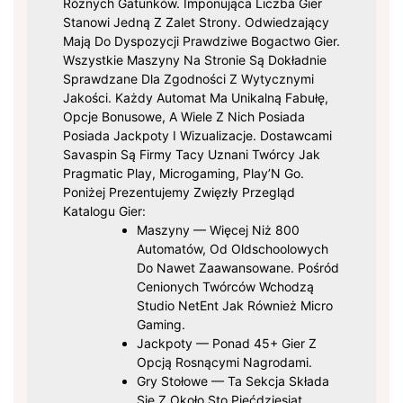
Różnych Gatunków. Imponująca Liczba Gier
Stanowi Jedną Z Zalet Strony. Odwiedzający
Mają Do Dyspozycji Prawdziwe Bogactwo Gier.
Wszystkie Maszyny Na Stronie Są Dokładnie
Sprawdzane Dla Zgodności Z Wytycznymi
Jakości. Każdy Automat Ma Unikalną Fabułę,
Opcje Bonusowe, A Wiele Z Nich Posiada
Posiada Jackpoty I Wizualizacje. Dostawcami
Savaspin Są Firmy Tacy Uznani Twórcy Jak
Pragmatic Play, Microgaming, Play’N Go.
Poniżej Prezentujemy Zwięzły Przegląd
Katalogu Gier:
Maszyny — Więcej Niż 800
Automatów, Od Oldschoolowych
Do Nawet Zaawansowane. Pośród
Cenionych Twórców Wchodzą
Studio NetEnt Jak Również Micro
Gaming.
Jackpoty — Ponad 45+ Gier Z
Opcją Rosnącymi Nagrodami.
Gry Stołowe — Ta Sekcja Składa
Się Z Około Sto Pięćdziesiąt