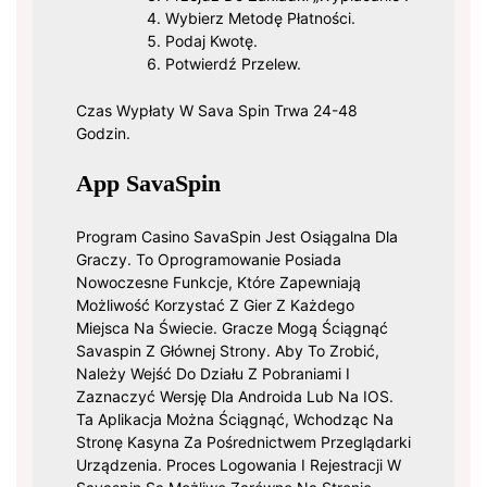
Wybierz Metodę Płatności.
Podaj Kwotę.
Potwierdź Przelew.
Czas Wypłaty W Sava Spin Trwa 24-48
Godzin.
App SavaSpin
Program Casino SavaSpin Jest Osiągalna Dla
Graczy. To Oprogramowanie Posiada
Nowoczesne Funkcje, Które Zapewniają
Możliwość Korzystać Z Gier Z Każdego
Miejsca Na Świecie. Gracze Mogą Ściągnąć
Savaspin Z Głównej Strony. Aby To Zrobić,
Należy Wejść Do Działu Z Pobraniami I
Zaznaczyć Wersję Dla Androida Lub Na IOS.
Ta Aplikacja Można Ściągnąć, Wchodząc Na
Stronę Kasyna Za Pośrednictwem Przeglądarki
Urządzenia. Proces Logowania I Rejestracji W