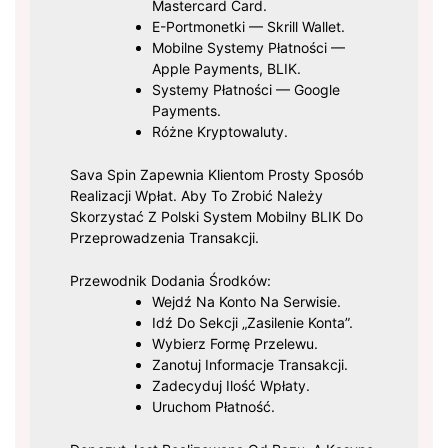
Mastercard Card.
E-Portmonetki — Skrill Wallet.
Mobilne Systemy Płatności —
Apple Payments, BLIK.
Systemy Płatności — Google
Payments.
Różne Kryptowaluty.
Sava Spin Zapewnia Klientom Prosty Sposób
Realizacji Wpłat. Aby To Zrobić Należy
Skorzystać Z Polski System Mobilny BLIK Do
Przeprowadzenia Transakcji.
Przewodnik Dodania Środków:
Wejdź Na Konto Na Serwisie.
Idź Do Sekcji „Zasilenie Konta”.
Wybierz Formę Przelewu.
Zanotuj Informacje Transakcji.
Zadecyduj Ilość Wpłaty.
Uruchom Płatność.