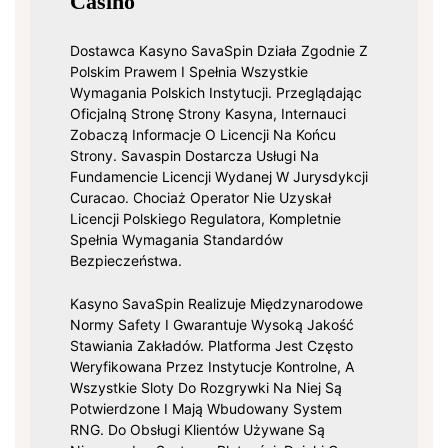
Casino
Dostawca Kasyno SavaSpin Działa Zgodnie Z
Polskim Prawem I Spełnia Wszystkie
Wymagania Polskich Instytucji. Przeglądając
Oficjalną Stronę Strony Kasyna, Internauci
Zobaczą Informacje O Licencji Na Końcu
Strony. Savaspin Dostarcza Usługi Na
Fundamencie Licencji Wydanej W Jurysdykcji
Curacao. Chociaż Operator Nie Uzyskał
Licencji Polskiego Regulatora, Kompletnie
Spełnia Wymagania Standardów
Bezpieczeństwa.
Kasyno SavaSpin Realizuje Międzynarodowe
Normy Safety I Gwarantuje Wysoką Jakość
Stawiania Zakładów. Platforma Jest Często
Weryfikowana Przez Instytucje Kontrolne, A
Wszystkie Sloty Do Rozgrywki Na Niej Są
Potwierdzone I Mają Wbudowany System
RNG. Do Obsługi Klientów Używane Są