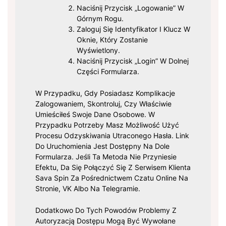
Naciśnij Przycisk „Logowanie” W
Górnym Rogu.
Zaloguj Się Identyfikator I Klucz W
Oknie, Który Zostanie
Wyświetlony.
Naciśnij Przycisk „Login” W Dolnej
Części Formularza.
W Przypadku, Gdy Posiadasz Komplikacje
Zalogowaniem, Skontroluj, Czy Właściwie
Umieściłeś Swoje Dane Osobowe. W
Przypadku Potrzeby Masz Możliwość Użyć
Procesu Odzyskiwania Utraconego Hasła. Link
Do Uruchomienia Jest Dostępny Na Dole
Formularza. Jeśli Ta Metoda Nie Przyniesie
Efektu, Da Się Połączyć Się Z Serwisem Klienta
Sava Spin Za Pośrednictwem Czatu Online Na
Stronie, VK Albo Na Telegramie.
Dodatkowo Do Tych Powodów Problemy Z
Autoryzacją Dostępu Mogą Być Wywołane