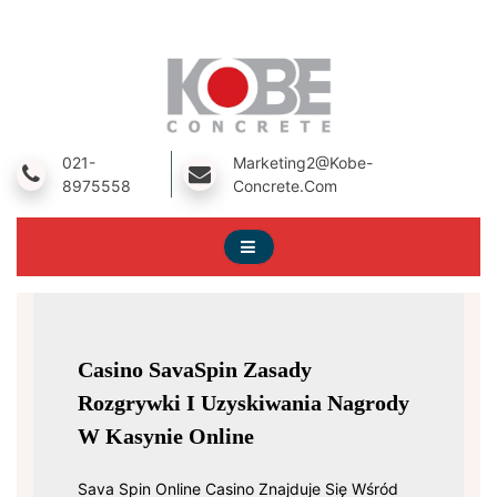
Skip
To
Content
A Prestressed Concrete Product Manufacturing Company
Kobe Concrete
021-
Marketing2@kobe-
8975558
Concrete.com
Casino SavaSpin Zasady
Rozgrywki I Uzyskiwania Nagrody
W Kasynie Online
Sava Spin Online Casino Znajduje Się Wśród