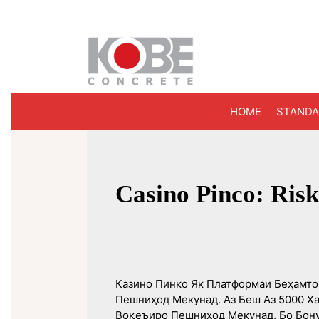
Skip
To
Content
A Prestressed Concrete Product Manufactur
Kobe Concrete
HOME
STANDA
Casino Pinco: Ris
Казино Пинко Як Платформаи Беҳамто
Пешниҳод Мекунад. Аз Беш Аз 5000 Х
Воқеъиро Пешниҳод Мекунад. Бо Бону