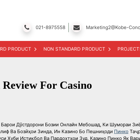
021-8975558
Marketing2@kobe-Conc
ing Company
RD PRODUCT
NON STANDARD PRODUCT
PROJECT
k Review For Casino
 Барои Дӯстдорони Бозии Онлайн Мебошад, Ки Шумораи Зи
алиф Ва Бозӣҳои Зинда, Ин Казино Бо Пешниҳоди
Пинко
Таҷр
си Хуби Истиқбол Ва Пардохтҳои Зуд, Казино Пинко Як Вар