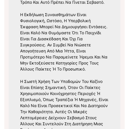
Τρόπο Και Αυτό Πρέπει Να Γίνεται Σεβαστό.
Η Εκδήλωση Συναισθημάτων Είναι
Φυσιολογική, Ωστόσο, Η Υπερβολική
Έκφραση Μπορεί Να Δημιουργήσει Εντάσεις.
Είναι Καλό Να Θυμόμαστε Ότι Το Παιχνίδι
Είναι Για Διασκέδαση Και Όχι Για
Συγκρούσεις. Αν Συμβεί Να Νιώσετε
Απογοήτευση Από Μια Ήττα, Είναι
Προτιμότερο Να Παραμείνετε Ήρεμοι Και Να
Μην Εκτοξεύσετε Κατηγορίες Προς Τους
Άλλους Παίκτες Ή Το Προσωπικό.
Η Σωστή Χρήση Των Υποδομών Του Καζίνο
Είναι Επίσης Σημαντική. Όταν Οι Παίκτες
Χρησιμοποιούν Κοινόχρηστες Περιοχές Ή
Εξοπλισμό, Όπως Τραπέζια Ή Μηχανές, Είναι
Καλό Να Είναι Προσεκτικοί Και Να Διατηρούν
Την Καθαριότητα. Αυτές Οι Μικρές
Λεπτομέρειες Δείχνουν Σεβασμό Στους
Άλλους Και Συντελούν Στη Διατήρηση Μιας