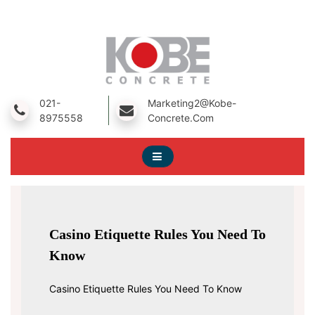
Skip
To
Content
A Prestressed Concrete Product Manufacturing Company
Kobe Concrete
021-
Marketing2@kobe-
8975558
Concrete.com
Casino Etiquette Rules You Need To
Know
Casino Etiquette Rules You Need To Know