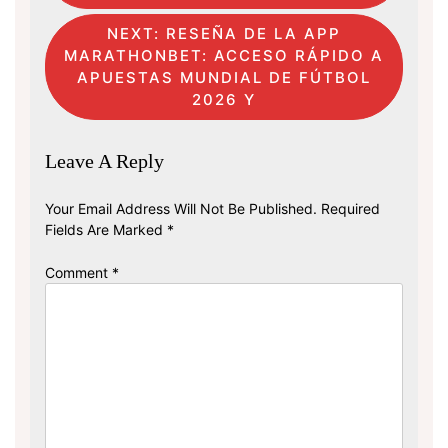
NEXT:
RESEÑA DE LA APP
MARATHONBET: ACCESO RÁPIDO A
APUESTAS MUNDIAL DE FÚTBOL
2026 Y
Leave A Reply
Your Email Address Will Not Be Published.
Required
Fields Are Marked
*
Comment
*