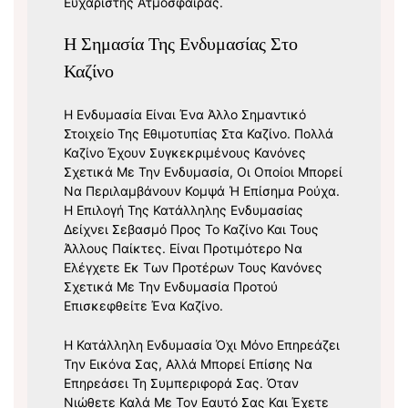
Ευχάριστης Ατμόσφαιρας.
Η Σημασία Της Ενδυμασίας Στο
Καζίνο
Η Ενδυμασία Είναι Ένα Άλλο Σημαντικό
Στοιχείο Της Εθιμοτυπίας Στα Καζίνο. Πολλά
Καζίνο Έχουν Συγκεκριμένους Κανόνες
Σχετικά Με Την Ενδυμασία, Οι Οποίοι Μπορεί
Να Περιλαμβάνουν Κομψά Ή Επίσημα Ρούχα.
Η Επιλογή Της Κατάλληλης Ενδυμασίας
Δείχνει Σεβασμό Προς Το Καζίνο Και Τους
Άλλους Παίκτες. Είναι Προτιμότερο Να
Ελέγχετε Εκ Των Προτέρων Τους Κανόνες
Σχετικά Με Την Ενδυμασία Προτού
Επισκεφθείτε Ένα Καζίνο.
Η Κατάλληλη Ενδυμασία Όχι Μόνο Επηρεάζει
Την Εικόνα Σας, Αλλά Μπορεί Επίσης Να
Επηρεάσει Τη Συμπεριφορά Σας. Όταν
Νιώθετε Καλά Με Τον Εαυτό Σας Και Έχετε