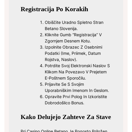
Registracija Po Korakih
Obiščite Uradno Spletno Stran
Betano Slovenija.
Kliknite Gumb “Registracija” V
Zgornjem Desnem Kotu.
Izpolnite Obrazec Z Osebnimi
Podatki (ime, Priimek, Datum
Rojstva, Naslov).
Potrdite Svoj Elektronski Naslov S
Klikom Na Povezavo V Prejetem
E-Poštnem Sporočilu.
Prijavite Se S Svojim
Uporabniškim Imenom In Geslom.
Opravite Prvi Polog In Izkoristite
Dobrodošlico Bonus.
Kako Delujejo Zahteve Za Stave
Pri Casino Online Betano Je Pogosto Priložen