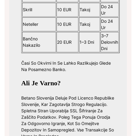
Do 24
Skrill
10 EUR
Takoj
Ur
Do 24
Neteller
10 EUR
Takoj
Ur
3–7
Bančno
20 EUR
1–3 Dni
Delovnih
Nakazilo
Dni
Časi So Okvirni In Se Lahko Razlikujejo Glede
Na Posamezno Banko.
Ali Je Varno?
Betano Slovenija Deluje Pod Licenco Republike
Slovenije, Kar Zagotavlja Strogo Regulacijo.
Spletna Stran Uporablja SSL Šifriranje Za
Zaščito Podatkov. Poleg Tega Ponuja Orodja
Za Odgovorno Igranje, Kot So Omejitve
Depozitov In Samopregled. Vse Transakcije So