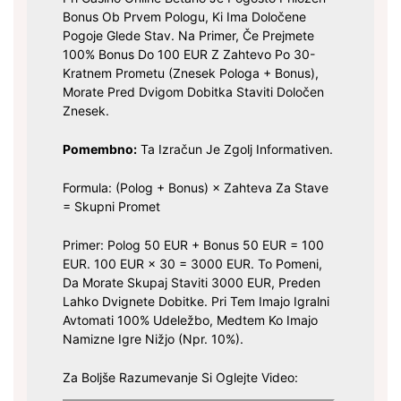
Bonus Ob Prvem Pologu, Ki Ima Določene
Pogoje Glede Stav. Na Primer, Če Prejmete
100% Bonus Do 100 EUR Z Zahtevo Po 30-
Kratnem Prometu (znesek Pologa + Bonus),
Morate Pred Dvigom Dobitka Staviti Določen
Znesek.
Pomembno:
Ta Izračun Je Zgolj Informativen.
Formula: (Polog + Bonus) × Zahteva Za Stave
= Skupni Promet
Primer: Polog 50 EUR + Bonus 50 EUR = 100
EUR. 100 EUR × 30 = 3000 EUR. To Pomeni,
Da Morate Skupaj Staviti 3000 EUR, Preden
Lahko Dvignete Dobitke. Pri Tem Imajo Igralni
Avtomati 100% Udeležbo, Medtem Ko Imajo
Namizne Igre Nižjo (npr. 10%).
Za Boljše Razumevanje Si Oglejte Video: