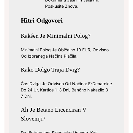
Poskusite Znova.
Hitri Odgovori
Kakšen Je Minimalni Polog?
Minimalni Polog Je Običajno 10 EUR, Odvisno
Od Izbranega Načina Plačila.
Kako Dolgo Traja Dvig?
Čas Dviga Je Odvisen Od Načina: E-Denarnice
Do 24 Ur, Kartice 1–3 Dni, Bančno Nakazilo 3–
7 Dni.
Ali Je Betano Licenciran V
Sloveniji?
Da, Betano Ima Slovensko Licenco, Kar