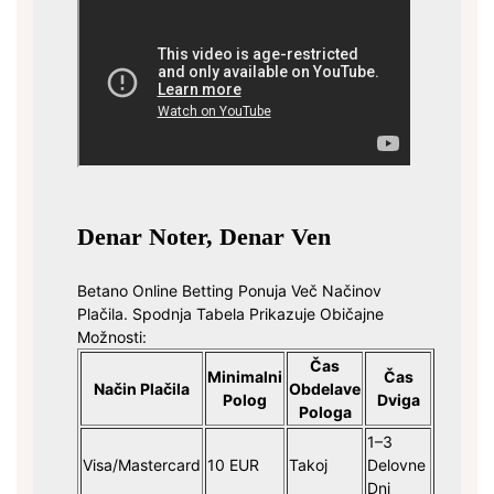
Denar Noter, Denar Ven
Betano Online Betting Ponuja Več Načinov
Plačila. Spodnja Tabela Prikazuje Običajne
Možnosti:
Čas
Minimalni
Čas
Način Plačila
Obdelave
Polog
Dviga
Pologa
1–3
Visa/Mastercard
10 EUR
Takoj
Delovne
Dni