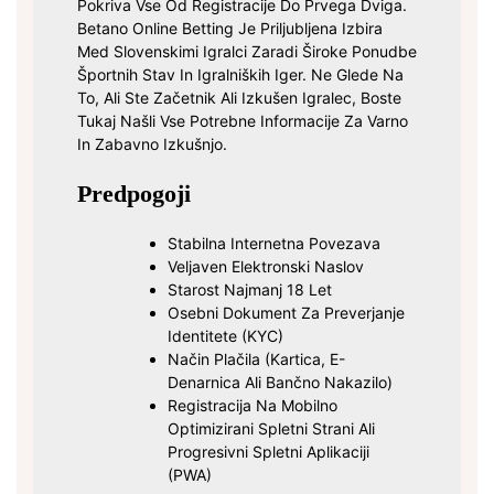
Pokriva Vse Od Registracije Do Prvega Dviga.
Betano Online Betting Je Priljubljena Izbira
Med Slovenskimi Igralci Zaradi Široke Ponudbe
Športnih Stav In Igralniških Iger. Ne Glede Na
To, Ali Ste Začetnik Ali Izkušen Igralec, Boste
Tukaj Našli Vse Potrebne Informacije Za Varno
In Zabavno Izkušnjo.
Predpogoji
Stabilna Internetna Povezava
Veljaven Elektronski Naslov
Starost Najmanj 18 Let
Osebni Dokument Za Preverjanje
Identitete (KYC)
Način Plačila (kartica, E-
Denarnica Ali Bančno Nakazilo)
Registracija Na Mobilno
Optimizirani Spletni Strani Ali
Progresivni Spletni Aplikaciji
(PWA)