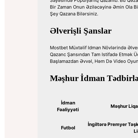
Sayəsində Populyarlıq Qazanıb. Bu Qəz
Bir Zaman Onun Əziləcəyinə Əmin Ola Bil
Şey Qazana Bilərsiniz.
Əlverişli Şanslar
Mostbet Müxtəlif Idman Növlərində Əlveri
Qazanc Şansından Tam Istifadə Etmək Üç
Başlamazdan Əvvəl, Həm Də Video Oyun
Məşhur İdman Tədbirlə
İdman
Məşhur Liqa
Fəaliyyəti
İngiltərə Premyer Təşk
Futbol
L