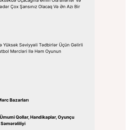
ksəkdə Uçacağına Əmin Ola Bilərlər Və
ədər Çox Şansınız Olacaq Və Ən Azı Bir
ə Yüksək Səviyyəli Tədbirlər Üçün Gəlirli
utbol Mərcləri Ilə Həm Oyunun
ərc Bazarları
 Ümumi Qollar, Handikaplar, Oyunçu
Səmərəliliyi