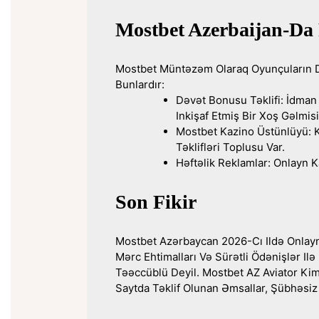
Mostbet Azerbaijan-Da 
Mostbet Müntəzəm Olaraq Oyunçuların Dai
Bunlardır:
Dəvət Bonusu Təklifi: İdman
Inkişaf Etmiş Bir Xoş Gəlmisi
Mostbet Kazino Üstünlüyü: 
Təklifləri Toplusu Var.
Həftəlik Reklamlar: Onlayn 
Son Fikir
Mostbet Azərbaycan 2026-Cı Ildə Onlayn
Mərc Ehtimalları Və Sürətli Ödənişlər I
Təəccüblü Deyil. Mostbet AZ Aviator K
Saytda Təklif Olunan Əmsallar, Şübhəsiz