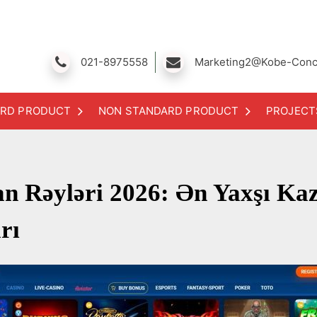
021-8975558
Marketing2@kobe-Conc
ing Company
RD PRODUCT
NON STANDARD PRODUCT
PROJECT
n Rəyləri 2026: Ən Yaxşı Kaz
rı